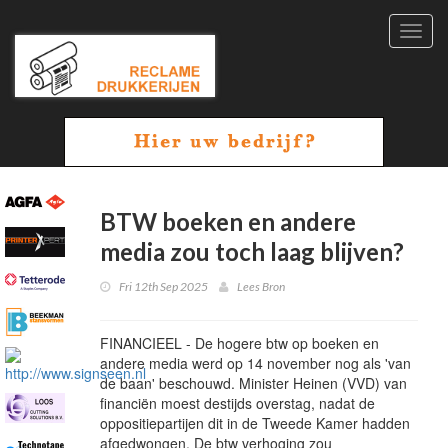
Toggl
navig
BTW boeken en andere
media zou toch laag blijven?
Fri 12th Sep 2025
Lees Bron
FINANCIEEL - De hogere btw op boeken en
andere media werd op 14 november nog als 'van
de baan' beschouwd. Minister Heinen (VVD) van
financiën moest destijds overstag, nadat de
oppositiepartijen dit in de Tweede Kamer hadden
afgedwongen. De btw verhoging zou