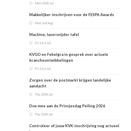
Mon 20th Jul
Makkelijker inschrijven voor de FESPA Awards
Mon 3rd Aug
Machine, lasersnijder tafel
Fri 31st Jul
KVGO en Febelgra in gesprek over actuele
brancheontwikkelingen
Fri 31st Jul
Zorgen over de postmarkt krijgen landelijke
aandacht
Thu 30th Jul
Doe mee aan de Prinsjesdag Peiling 2026
Thu 30th Jul
Controleer of jouw KVK-inschrijving nog actueel