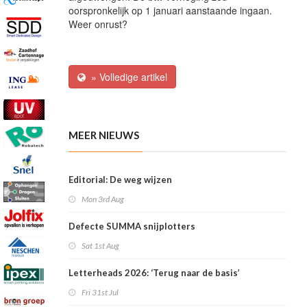
oorspronkelijk op 1 januari aanstaande ingaan.
Weer onrust?
» Volledige artikel
MEER NIEUWS
Editorial: De weg wijzen
Mon 3rd Aug
Defecte SUMMA snijplotters
Sat 1st Aug
Letterheads 2026: ‘Terug naar de basis’
Fri 31st Jul