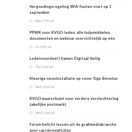
Vergoedingsregeling WIA-fouten start op 1
september
Mon 27th Jul
PPWR voor KVGO-leden: alle hulpmiddelen,
documenten en webinar overzichtelijk op één
plek
Fri 24th Jul
Ledenvoordeel | Samen Digitaal Veilig
Thu 23rd Jul
Kleurige neoninstallatie op cover Sign Benelux
Wed 22nd Jul
KVGO waarschuwt voor verdere verslechtering
zakelijke postmarkt
Wed 22nd Jul
Forum belicht lessen uit de grafimediabranche
over carrièreswitches