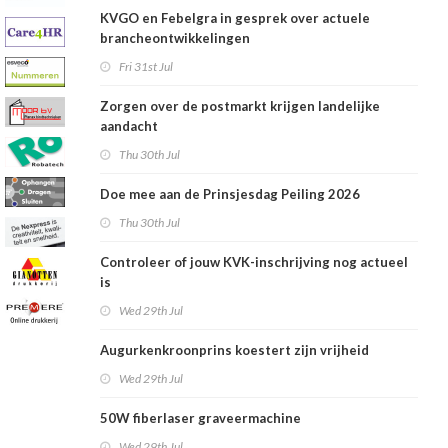
KVGO en Febelgra in gesprek over actuele
brancheontwikkelingen
Fri 31st Jul
Zorgen over de postmarkt krijgen landelijke
aandacht
Thu 30th Jul
Doe mee aan de Prinsjesdag Peiling 2026
Thu 30th Jul
Controleer of jouw KVK-inschrijving nog actueel
is
Wed 29th Jul
Augurkenkroonprins koestert zijn vrijheid
Wed 29th Jul
50W fiberlaser graveermachine
Wed 29th Jul