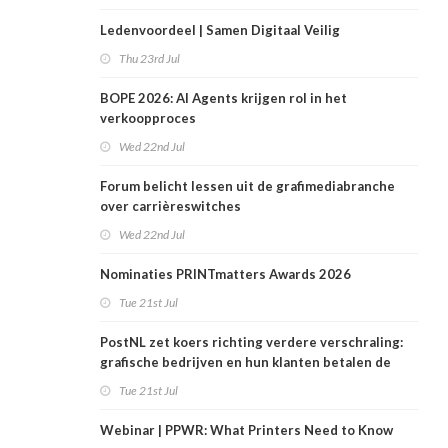
Ledenvoordeel | Samen Digitaal Veilig
Thu 23rd Jul
BOPE 2026: AI Agents krijgen rol in het
verkoopproces
Wed 22nd Jul
Forum belicht lessen uit de grafimediabranche
over carrièreswitches
Wed 22nd Jul
Nominaties PRINTmatters Awards 2026
Tue 21st Jul
PostNL zet koers richting verdere verschraling:
grafische bedrijven en hun klanten betalen de
rekening
Tue 21st Jul
Webinar | PPWR: What Printers Need to Know