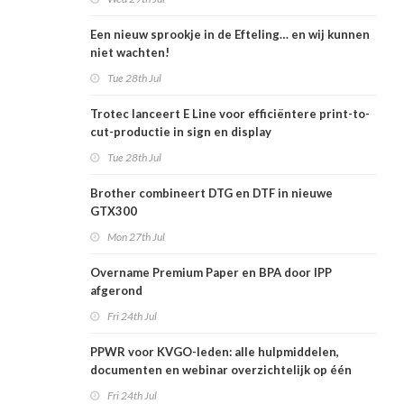
Een nieuw sprookje in de Efteling… en wij kunnen
niet wachten!
Tue 28th Jul
Trotec lanceert E Line voor efficiëntere print-to-
cut-productie in sign en display
Tue 28th Jul
Brother combineert DTG en DTF in nieuwe
GTX300
Mon 27th Jul
Overname Premium Paper en BPA door IPP
afgerond
Fri 24th Jul
PPWR voor KVGO-leden: alle hulpmiddelen,
documenten en webinar overzichtelijk op één
plek
Fri 24th Jul