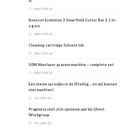
is
Wed 29th Jul
Keencut Evolution 3 Smartfold Cutter Bar 2.1 m –
z.g.a.n.
Wed 29th Jul
Cleaning cartridge Solvent Ink
Wed 29th Jul
50W fiberlaser graveermachine – complete set
Wed 29th Jul
Een nieuw sprookje in de Efteling… en wij kunnen
niet wachten!
Tue 28th Jul
Pragmeta sluit zich opnieuw aan bij Ghent
Workgroup
Tue 28th Jul