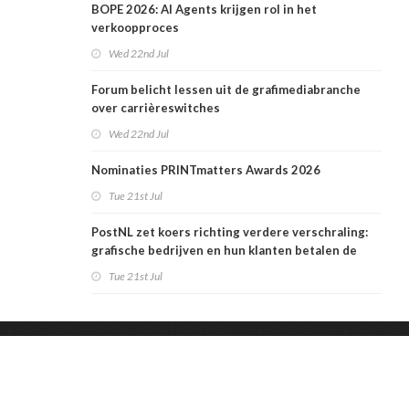
BOPE 2026: AI Agents krijgen rol in het
verkoopproces
Wed 22nd Jul
Forum belicht lessen uit de grafimediabranche
over carrièreswitches
Wed 22nd Jul
Nominaties PRINTmatters Awards 2026
Tue 21st Jul
PostNL zet koers richting verdere verschraling:
grafische bedrijven en hun klanten betalen de
rekening
Tue 21st Jul