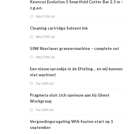
Keencut Evolution 3 Smartfold Cutter Bar 2.1 m –
z.g.a.n.
Wed 29th Jul
Cleaning cartridge Solvent Ink
Wed 29th Jul
50W fiberlaser graveermachine – complete set
Wed 29th Jul
Een nieuw sprookje in de Efteling… en wij kunnen
niet wachten!
Tue 28th Jul
Pragmeta sluit zich opnieuw aan bij Ghent
Workgroup
Tue 28th Jul
Vergoedingsregeling WIA-fouten start op 1
september