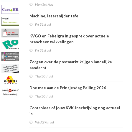
Mon 3rd Aug
Machine, lasersnijder tafel
Fri 31st Jul
KVGO en Febelgra in gesprek over actuele
brancheontwikkelingen
Fri 31st Jul
Zorgen over de postmarkt krijgen landelijke
aandacht
Thu 30th Jul
Doe mee aan de Prinsjesdag Peiling 2026
Thu 30th Jul
Controleer of jouw KVK-inschrijving nog actueel
is
Wed 29th Jul