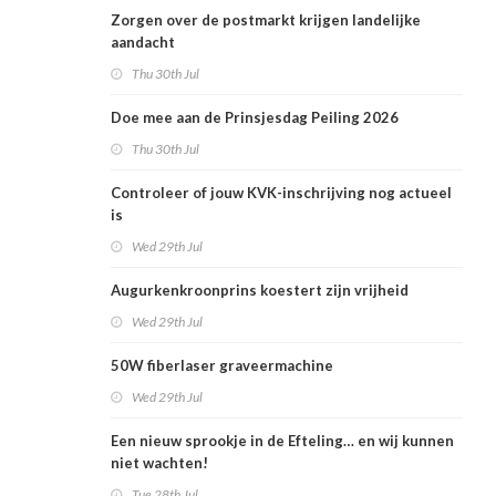
Zorgen over de postmarkt krijgen landelijke
aandacht
Thu 30th Jul
Doe mee aan de Prinsjesdag Peiling 2026
Thu 30th Jul
Controleer of jouw KVK-inschrijving nog actueel
is
Wed 29th Jul
Augurkenkroonprins koestert zijn vrijheid
Wed 29th Jul
50W fiberlaser graveermachine
Wed 29th Jul
Een nieuw sprookje in de Efteling… en wij kunnen
niet wachten!
Tue 28th Jul