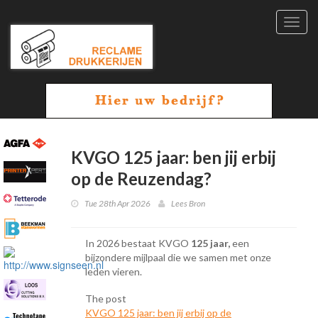
Toggl
navig
KVGO 125 jaar: ben jij erbij
op de Reuzendag?
Tue 28th Apr 2026
Lees Bron
In 2026 bestaat KVGO
125 jaar,
een
bijzondere mijlpaal die we samen met onze
leden vieren.
The post
KVGO 125 jaar: ben jij erbij op de