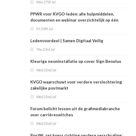
Mon 27th Jul
PPWR voor KVGO-leden: alle hulpmiddelen,
documenten en webinar overzichtelijk op één
plek
Fri 24th Jul
Ledenvoordeel | Samen Digitaal Veilig
Thu 23rd Jul
Kleurige neoninstallatie op cover Sign Benelux
Wed 22nd Jul
KVGO waarschuwt voor verdere verslechtering
zakelijke postmarkt
Wed 22nd Jul
Forum belicht lessen uit de grafimediabranche
over carrièreswitches
Wed 22nd Jul
PostNL zet koers richting verdere verschraling: