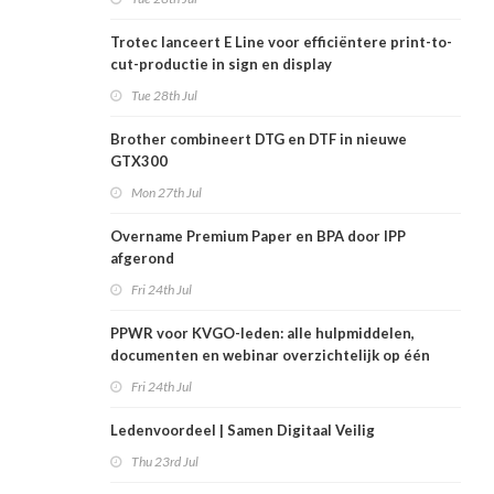
Trotec lanceert E Line voor efficiëntere print-to-
cut-productie in sign en display
Tue 28th Jul
Brother combineert DTG en DTF in nieuwe
GTX300
Mon 27th Jul
Overname Premium Paper en BPA door IPP
afgerond
Fri 24th Jul
PPWR voor KVGO-leden: alle hulpmiddelen,
documenten en webinar overzichtelijk op één
plek
Fri 24th Jul
Ledenvoordeel | Samen Digitaal Veilig
Thu 23rd Jul