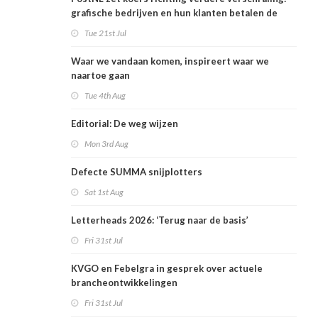
grafische bedrijven en hun klanten betalen de
rekening
Tue 21st Jul
Waar we vandaan komen, inspireert waar we
naartoe gaan
Tue 4th Aug
Editorial: De weg wijzen
Mon 3rd Aug
Defecte SUMMA snijplotters
Sat 1st Aug
Letterheads 2026: ‘Terug naar de basis’
Fri 31st Jul
KVGO en Febelgra in gesprek over actuele
brancheontwikkelingen
Fri 31st Jul