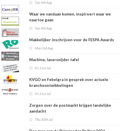
Tue 4th Aug
Waar we vandaan komen, inspireert waar we
naartoe gaan
Tue 4th Aug
Makkelijker inschrijven voor de FESPA Awards
Mon 3rd Aug
Machine, lasersnijder tafel
Fri 31st Jul
KVGO en Febelgra in gesprek over actuele
brancheontwikkelingen
Fri 31st Jul
Zorgen over de postmarkt krijgen landelijke
aandacht
Thu 30th Jul