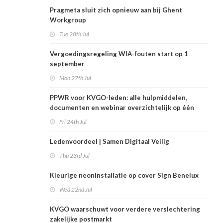
Pragmeta sluit zich opnieuw aan bij Ghent
Workgroup
Tue 28th Jul
Vergoedingsregeling WIA-fouten start op 1
september
Mon 27th Jul
PPWR voor KVGO-leden: alle hulpmiddelen,
documenten en webinar overzichtelijk op één
plek
Fri 24th Jul
Ledenvoordeel | Samen Digitaal Veilig
Thu 23rd Jul
Kleurige neoninstallatie op cover Sign Benelux
Wed 22nd Jul
KVGO waarschuwt voor verdere verslechtering
zakelijke postmarkt