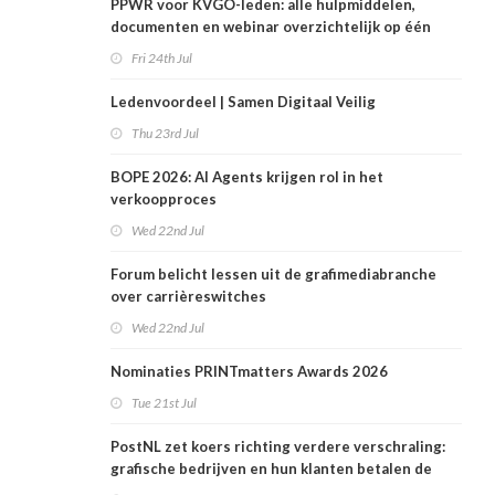
PPWR voor KVGO-leden: alle hulpmiddelen,
documenten en webinar overzichtelijk op één
plek
Fri 24th Jul
Ledenvoordeel | Samen Digitaal Veilig
Thu 23rd Jul
BOPE 2026: AI Agents krijgen rol in het
verkoopproces
Wed 22nd Jul
Forum belicht lessen uit de grafimediabranche
over carrièreswitches
Wed 22nd Jul
Nominaties PRINTmatters Awards 2026
Tue 21st Jul
PostNL zet koers richting verdere verschraling:
grafische bedrijven en hun klanten betalen de
rekening