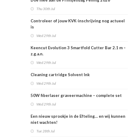
Doe mee aan de Prinsjesdag Peiling 2026
Thu 30th Jul
Controleer of jouw KVK-inschrijving nog actueel
is
Wed 29th Jul
Keencut Evolution 3 Smartfold Cutter Bar 2.1 m –
z.g.a.n.
Wed 29th Jul
Cleaning cartridge Solvent Ink
Wed 29th Jul
50W fiberlaser graveermachine – complete set
Wed 29th Jul
Een nieuw sprookje in de Efteling… en wij kunnen
niet wachten!
Tue 28th Jul