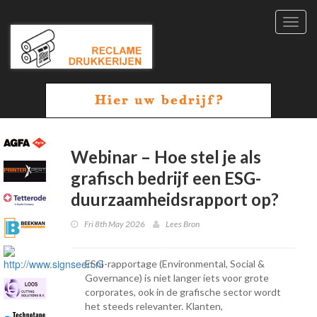
Toggl
navig
Webinar – Hoe stel je als
grafisch bedrijf een ESG-
duurzaamheidsrapport op?
Fri 8th May 2026
Lees Bron
ESG-rapportage (Environmental, Social &
Governance) is niet langer iets voor grote
corporates, ook in de grafische sector wordt
het steeds relevanter. Klanten,