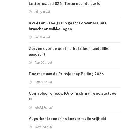
Letterheads 2026: ‘Terug naar de basis’
Fri 31st Jul
KVGO en Febelgra in gesprek over actuele
brancheontwikkelingen
Fri 31st Jul
Zorgen over de postmarkt krijgen landelijke
aandacht
Thu 30th Jul
Doe mee aan de Prinsjesdag Peiling 2026
Thu 30th Jul
Controleer of jouw KVK-inschrijving nog actueel
is
Wed 29th Jul
Augurkenkroonprins koestert zijn vrijheid
Wed 29th Jul