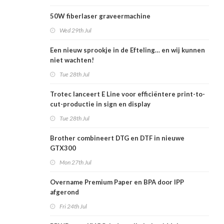
50W fiberlaser graveermachine
Wed 29th Jul
Een nieuw sprookje in de Efteling… en wij kunnen
niet wachten!
Tue 28th Jul
Trotec lanceert E Line voor efficiëntere print-to-
cut-productie in sign en display
Tue 28th Jul
Brother combineert DTG en DTF in nieuwe
GTX300
Mon 27th Jul
Overname Premium Paper en BPA door IPP
afgerond
Fri 24th Jul