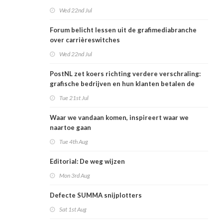
Wed 22nd Jul
Forum belicht lessen uit de grafimediabranche
over carrièreswitches
Wed 22nd Jul
PostNL zet koers richting verdere verschraling:
grafische bedrijven en hun klanten betalen de
rekening
Tue 21st Jul
Waar we vandaan komen, inspireert waar we
naartoe gaan
Tue 4th Aug
Editorial: De weg wijzen
Mon 3rd Aug
Defecte SUMMA snijplotters
Sat 1st Aug