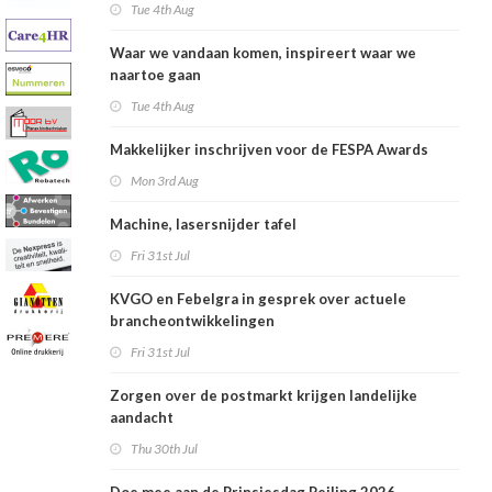
Tue 4th Aug
Waar we vandaan komen, inspireert waar we
naartoe gaan
Tue 4th Aug
Makkelijker inschrijven voor de FESPA Awards
Mon 3rd Aug
Machine, lasersnijder tafel
Fri 31st Jul
KVGO en Febelgra in gesprek over actuele
brancheontwikkelingen
Fri 31st Jul
Zorgen over de postmarkt krijgen landelijke
aandacht
Thu 30th Jul