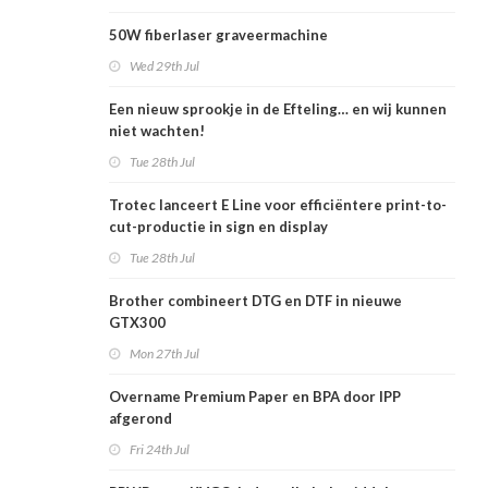
50W fiberlaser graveermachine
Wed 29th Jul
Een nieuw sprookje in de Efteling… en wij kunnen
niet wachten!
Tue 28th Jul
Trotec lanceert E Line voor efficiëntere print-to-
cut-productie in sign en display
Tue 28th Jul
Brother combineert DTG en DTF in nieuwe
GTX300
Mon 27th Jul
Overname Premium Paper en BPA door IPP
afgerond
Fri 24th Jul