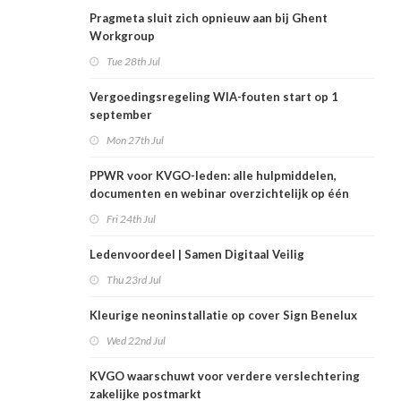
Pragmeta sluit zich opnieuw aan bij Ghent
Workgroup
Tue 28th Jul
Vergoedingsregeling WIA-fouten start op 1
september
Mon 27th Jul
PPWR voor KVGO-leden: alle hulpmiddelen,
documenten en webinar overzichtelijk op één
plek
Fri 24th Jul
Ledenvoordeel | Samen Digitaal Veilig
Thu 23rd Jul
Kleurige neoninstallatie op cover Sign Benelux
Wed 22nd Jul
KVGO waarschuwt voor verdere verslechtering
zakelijke postmarkt