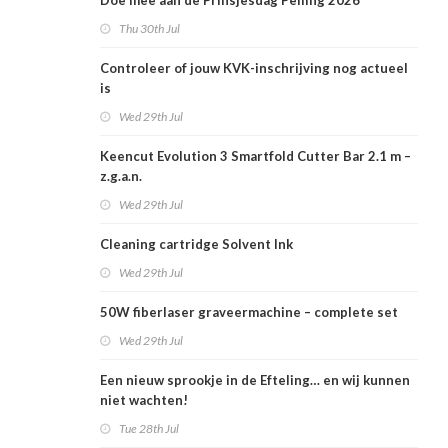
Doe mee aan de Prinsjesdag Peiling 2026
Thu 30th Jul
Controleer of jouw KVK-inschrijving nog actueel
is
Wed 29th Jul
Keencut Evolution 3 Smartfold Cutter Bar 2.1 m –
z.g.a.n.
Wed 29th Jul
Cleaning cartridge Solvent Ink
Wed 29th Jul
50W fiberlaser graveermachine – complete set
Wed 29th Jul
Een nieuw sprookje in de Efteling… en wij kunnen
niet wachten!
Tue 28th Jul