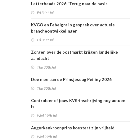
Letterheads 2026: ‘Terug naar de basis’
Fri 31st Jul
KVGO en Febelgra in gesprek over actuele
brancheontwikkelingen
Fri 31st Jul
Zorgen over de postmarkt krijgen landelijke
aandacht
Thu 30th Jul
Doe mee aan de Prinsjesdag Peiling 2026
Thu 30th Jul
Controleer of jouw KVK-inschrijving nog actueel
is
Wed 29th Jul
Augurkenkroonprins koestert zijn vrijheid
Wed 29th Jul