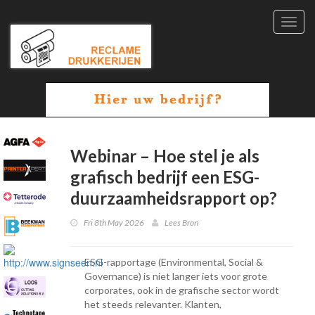
Toggl
navig
Webinar – Hoe stel je als
grafisch bedrijf een ESG-
duurzaamheidsrapport op?
Fri 8th May 2026
Lees Bron
ESG-rapportage (Environmental, Social &
Governance) is niet langer iets voor grote
corporates, ook in de grafische sector wordt
het steeds relevanter. Klanten,