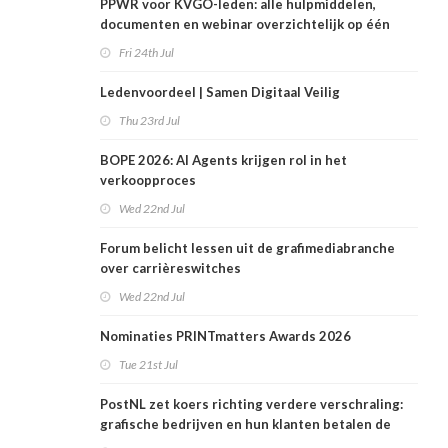
PPWR voor KVGO-leden: alle hulpmiddelen,
documenten en webinar overzichtelijk op één
plek
Fri 24th Jul
Ledenvoordeel | Samen Digitaal Veilig
Thu 23rd Jul
BOPE 2026: AI Agents krijgen rol in het
verkoopproces
Wed 22nd Jul
Forum belicht lessen uit de grafimediabranche
over carrièreswitches
Wed 22nd Jul
Nominaties PRINTmatters Awards 2026
Tue 21st Jul
PostNL zet koers richting verdere verschraling:
grafische bedrijven en hun klanten betalen de
rekening