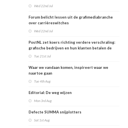
Wed 22nd Jul
Forum belicht lessen uit de grafimediabranche
over carrièreswitches
Wed 22nd Jul
PostNL zet koers richting verdere verschraling:
grafische bedrijven en hun klanten betalen de
rekening
Tue 21st Jul
Waar we vandaan komen, inspireert waar we
naartoe gaan
Tue 4th Aug
Editorial: De weg wijzen
Mon 3rd Aug
Defecte SUMMA snijplotters
Sat 1st Aug