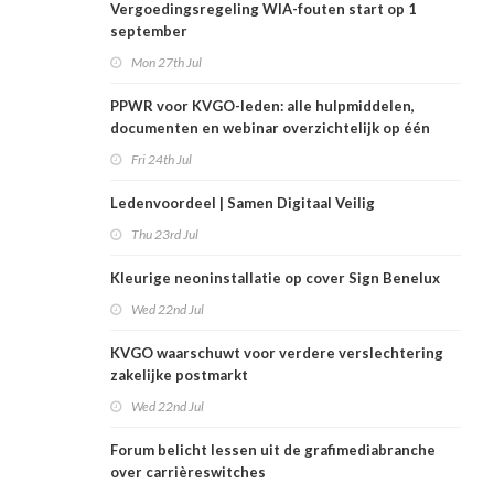
Vergoedingsregeling WIA-fouten start op 1
september
Mon 27th Jul
PPWR voor KVGO-leden: alle hulpmiddelen,
documenten en webinar overzichtelijk op één
plek
Fri 24th Jul
Ledenvoordeel | Samen Digitaal Veilig
Thu 23rd Jul
Kleurige neoninstallatie op cover Sign Benelux
Wed 22nd Jul
KVGO waarschuwt voor verdere verslechtering
zakelijke postmarkt
Wed 22nd Jul
Forum belicht lessen uit de grafimediabranche
over carrièreswitches