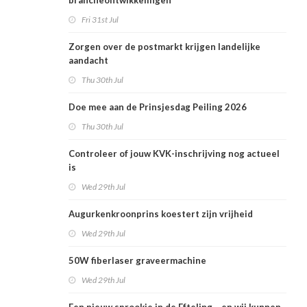
brancheontwikkelingen
Fri 31st Jul
Zorgen over de postmarkt krijgen landelijke
aandacht
Thu 30th Jul
Doe mee aan de Prinsjesdag Peiling 2026
Thu 30th Jul
Controleer of jouw KVK-inschrijving nog actueel
is
Wed 29th Jul
Augurkenkroonprins koestert zijn vrijheid
Wed 29th Jul
50W fiberlaser graveermachine
Wed 29th Jul