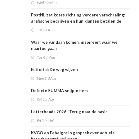
Wed 22nd Jul
PostNL zet koers richting verdere verschraling:
grafische bedrijven en hun klanten betalen de
rekening
Tue 21st Jul
Waar we vandaan komen, inspireert waar we
naartoe gaan
Tue 4th Aug
Editorial: De weg wijzen
Mon 3rd Aug
Defecte SUMMA snijplotters
Sat 1st Aug
Letterheads 2026: ‘Terug naar de basis’
Fri 31st Jul
KVGO en Febelgra in gesprek over actuele