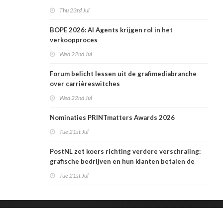
Thu 23rd Jul
BOPE 2026: AI Agents krijgen rol in het
verkoopproces
Wed 22nd Jul
Forum belicht lessen uit de grafimediabranche
over carrièreswitches
Wed 22nd Jul
Nominaties PRINTmatters Awards 2026
Tue 21st Jul
PostNL zet koers richting verdere verschraling:
grafische bedrijven en hun klanten betalen de
rekening
Tue 21st Jul