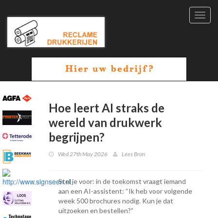
Toggl
navig
Hoe leert AI straks de
wereld van drukwerk
begrijpen?
Wed 27th May 2026
Lees Bron
Stel je voor: in de toekomst vraagt iemand
aan een AI-assistent: “Ik heb voor volgende
week 500 brochures nodig. Kun je dat
uitzoeken en bestellen?”