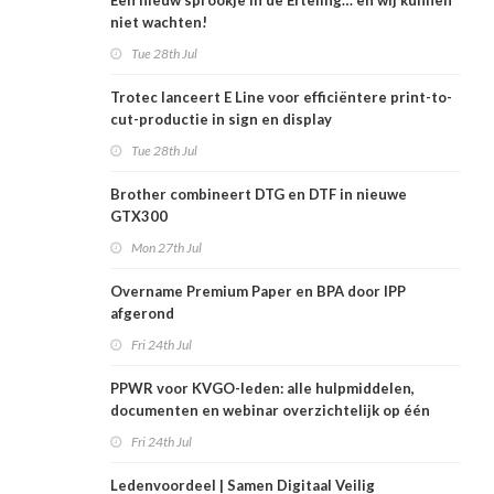
Een nieuw sprookje in de Efteling… en wij kunnen
niet wachten!
Tue 28th Jul
Trotec lanceert E Line voor efficiëntere print-to-
cut-productie in sign en display
Tue 28th Jul
Brother combineert DTG en DTF in nieuwe
GTX300
Mon 27th Jul
Overname Premium Paper en BPA door IPP
afgerond
Fri 24th Jul
PPWR voor KVGO-leden: alle hulpmiddelen,
documenten en webinar overzichtelijk op één
plek
Fri 24th Jul
Ledenvoordeel | Samen Digitaal Veilig