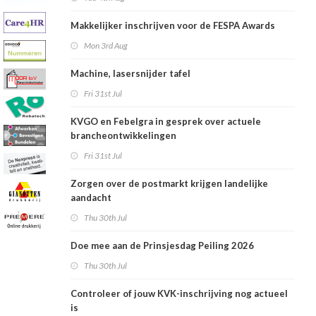
Makkelijker inschrijven voor de FESPA Awards
Mon 3rd Aug
Machine, lasersnijder tafel
Fri 31st Jul
KVGO en Febelgra in gesprek over actuele
brancheontwikkelingen
Fri 31st Jul
Zorgen over de postmarkt krijgen landelijke
aandacht
Thu 30th Jul
Doe mee aan de Prinsjesdag Peiling 2026
Thu 30th Jul
Controleer of jouw KVK-inschrijving nog actueel
is