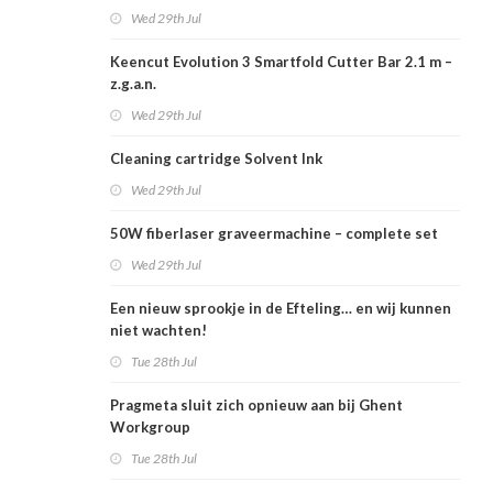
Wed 29th Jul
Keencut Evolution 3 Smartfold Cutter Bar 2.1 m –
z.g.a.n.
Wed 29th Jul
Cleaning cartridge Solvent Ink
Wed 29th Jul
50W fiberlaser graveermachine – complete set
Wed 29th Jul
Een nieuw sprookje in de Efteling… en wij kunnen
niet wachten!
Tue 28th Jul
Pragmeta sluit zich opnieuw aan bij Ghent
Workgroup
Tue 28th Jul