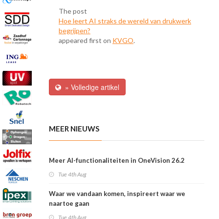
The post
Hoe leert AI straks de wereld van drukwerk
begrijpen?
appeared first on
KVGO
.
» Volledige artikel
MEER NIEUWS
Meer AI-functionaliteiten in OneVision 26.2
Tue 4th Aug
Waar we vandaan komen, inspireert waar we
naartoe gaan
Tue 4th Aug