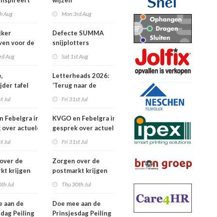
inspireert
wijzen
 naartoe
h Aug
Mon 3rd Aug
jker
Defecte SUMMA
jven voor de
snijplotters
Awards
rd Aug
Sat 1st Aug
,
Letterheads 2026:
jder tafel
‘Terug naar de
basis’
t Jul
Fri 31st Jul
 Febelgra in
KVGO en Febelgra in
 over actuele
gesprek over actuele
ontwikkelingen
brancheontwikkelingen
t Jul
Fri 31st Jul
over de
Zorgen over de
kt krijgen
postmarkt krijgen
jke aandacht
landelijke aandacht
th Jul
Thu 30th Jul
 aan de
Doe mee aan de
sdag Peiling
Prinsjesdag Peiling