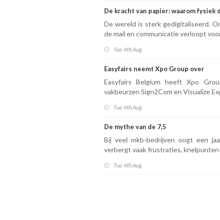
De kracht van papier: waarom fysiek 
De wereld is sterk gedigitaliseerd.
de mail en communicatie verloopt vooral
Tue 4th Aug
Easyfairs neemt Xpo Group over
Easyfairs Belgium heeft Xpo Gro
vakbeurzen Sign2Com en Visualize Exp
Tue 4th Aug
De mythe van de 7,5
Bij veel mkb-bedrijven oogt een jaa
verbergt vaak frustraties, knelpunte
Tue 4th Aug