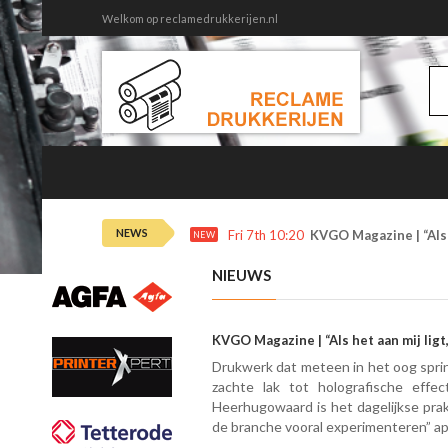
Welkom op reclamedrukkerijen.nl
NEWS
Fri 7th 10:20
KVGO Magazine | “Als 
NEW
NIEUWS
KVGO Magazine | “Als het aan mij ligt
Drukwerk dat meteen in het oog sprin
zachte lak tot holografische effec
Heerhugowaard is het dagelijkse prakt
de branche vooral experimenteren” a