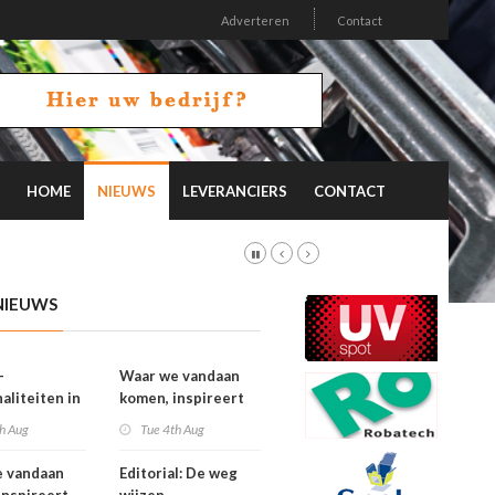
Adverteren
Contact
HOME
NIEUWS
LEVERANCIERS
CONTACT
NIEUWS
-
Waar we vandaan
aliteiten in
komen, inspireert
on 26.2
waar we naartoe
h Aug
Tue 4th Aug
gaan
e vandaan
Editorial: De weg