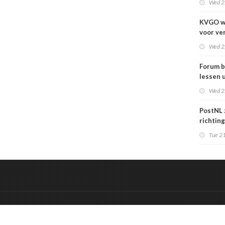
Wed 2
KVGO w
voor ve
verslec
Wed 2
zakelij
Forum b
lessen u
grafime
Wed 2
over
carrièr
PostNL 
richtin
verschr
Tue 21
grafisc
en hun 
betalen
&
Onderdeel van:
BrancheConnect
De