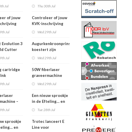
2026
th Jul
Thu 30th Jul
eer of jouw
Controleer of jouw
chrijving
KVK-inschrijving
ueel is
nog actueel is
9th Jul
Wed 29th Jul
 Evolution 3
Augurkenkroonprins
ld Cutter
koestert zijn
m – z.g.a.n.
vrijheid
9th Jul
Wed 29th Jul
g cartridge
50W fiberlaser
 Ink
graveermachine
9th Jul
Wed 29th Jul
erlaser
Een nieuw sprookje
machine –
in de Efteling… en
e set
wij kunnen niet
9th Jul
Tue 28th Jul
wachten!
uw sprookje
Trotec lanceert E
teling… en
Line voor