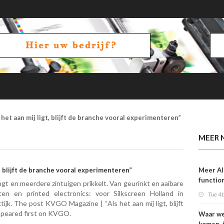
het aan mij ligt, blijft de branche vooral experimenteren”
MEER 
, blijft de branche vooral experimenteren”
Meer AI
function
gt en meerdere zintuigen prikkelt. Van geurinkt en aaibare
OneVisi
ten en printed electronics: voor Silkscreen Holland in
Tue 4t
ijk. The post KVGO Magazine | “Als het aan mij ligt, blijft
ppeared first on KVGO.
Waar w