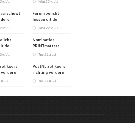
2nd Jul
Wed 22nd Jul
verkoopproces
aarschuwt
Forum belicht
rdere
lessen uit de
htering
grafimediabranche
2nd Jul
Wed 22nd Jul
ke postmarkt
over
carrièreswitches
elicht
Nominaties
it de
PRINTmatters
diabranche
Awards 2026
2nd Jul
Tue 21st Jul
eswitches
zet koers
PostNL zet koers
g verdere
richting verdere
aling:
verschraling:
st Jul
Tue 21st Jul
he bedrijven
grafische bedrijven
klanten
en hun klanten
 de rekening
betalen de rekening
Code & Hosted by:
 Meern Multimedia
VDVO
Contact