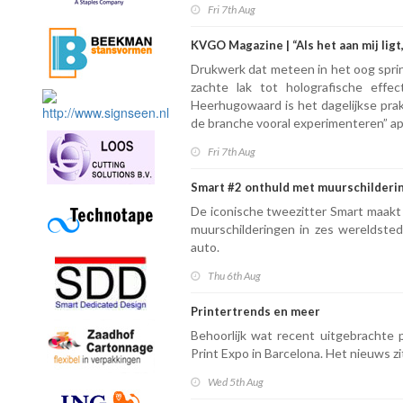
Fri 7th Aug
KVGO Magazine | “Als het aan mij ligt
Drukwerk dat meteen in het oog sprin
zachte lak tot holografische effec
Heerhugowaard is het dagelijkse prakt
de branche vooral experimenteren” a
Fri 7th Aug
Smart #2 onthuld met muurschilderi
De iconische tweezitter Smart maakt i
muurschilderingen in zes wereldsted
auto.
Thu 6th Aug
Printertrends en meer
Behoorlijk wat recent uitgebrachte 
Print Expo in Barcelona. Het nieuws z
Wed 5th Aug