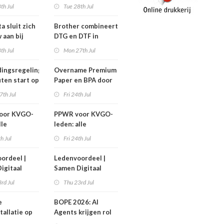
nen niet
efficiëntere print-
th Jul
Tue 28th Jul
n!
to-cut-productie in
sign en display
a sluit zich
Brother combineert
 aan bij
DTG en DTF in
Workgroup
nieuwe GTX300
th Jul
Mon 27th Jul
ingsregeling
Overname Premium
ten start op
Paper en BPA door
ember
IPP afgerond
7th Jul
Fri 24th Jul
oor KVGO-
PPWR voor KVGO-
lle
leden: alle
delen,
hulpmiddelen,
th Jul
Fri 24th Jul
nten en
documenten en
r
webinar
ordeel |
Ledenvoordeel |
telijk op
overzichtelijk op
igitaal
Samen Digitaal
k
één plek
Veilig
rd Jul
Thu 23rd Jul
e
BOPE 2026: AI
tallatie op
Agents krijgen rol
ign Benelux
in het