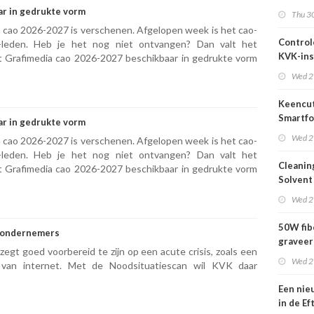
2026
ar in gedrukte vorm
Thu 30
a cao 2026-2027 is verschenen. Afgelopen week is het cao-
Control
leden. Heb je het nog niet ontvangen? Dan valt het
KVK-ins
st Grafimedia cao 2026-2027 beschikbaar in gedrukte vorm
nog act
Wed 2
Keencut
Smartfo
ar in gedrukte vorm
Bar 2.1 
Wed 2
a cao 2026-2027 is verschenen. Afgelopen week is het cao-
leden. Heb je het nog niet ontvangen? Dan valt het
Cleanin
st Grafimedia cao 2026-2027 beschikbaar in gedrukte vorm
Solvent
Wed 2
50W fib
r ondernemers
graveer
egt goed voorbereid te zijn op een acute crisis, zoals een
complet
Wed 2
l van internet. Met de Noodsituatiescan wil KVK daar
Een nie
in de Ef