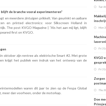
komen, 
waar we
Tue 4t
gaan
, blijft de branche vooral experimenteren”
Makkeli
gt en meerdere zintuigen prikkelt. Van geurinkt en aaibare
inschri
ten en printed electronics: voor Silkscreen Holland in
FESPA 
ijk. The post KVGO Magazine | “Als het aan mij ligt, blijft
Mon 3
ppeared first on KVGO.
Machine
lasersni
Fri 31s
ngen
n oktober zijn rentree als elektrische Smart #2. Met grote
KVGO en
en krijgt het publiek een indruk van het ontwerp van de
gesprek
branche
Fri 31s
Zorgen 
postmar
printermodellen waren dit jaar te zien op de Fespa Global
landeli
Thu 30
it, meer dan voorheen, onder de motorkap.
Doe mee
Prinsje