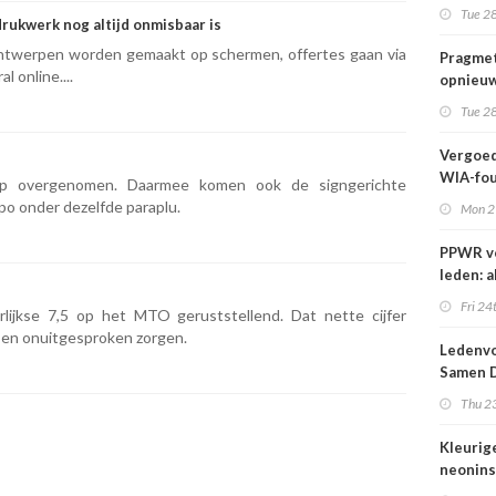
wij kun
Tue 28
drukwerk nog altijd onmisbaar is
wachte
 Ontwerpen worden gemaakt op schermen, offertes gaan via
Pragmet
 online....
opnieuw
Ghent 
Tue 28
Vergoed
WIA-fou
up overgenomen. Daarmee komen ook de signgerichte
1 sept
o onder dezelfde paraplu.
Mon 2
PPWR v
leden: a
hulpmid
Fri 24
rlijkse 7,5 op het MTO geruststellend. Dat nette cijfer
docume
n en onuitgesproken zorgen.
webina
Ledenvo
overzich
Samen D
één ple
Veilig
Thu 23
Kleurig
neonins
cover S