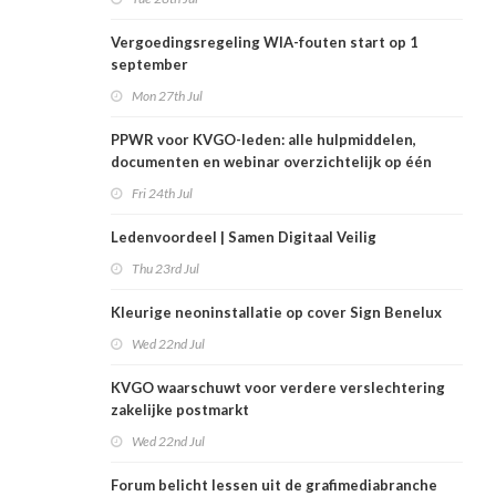
Vergoedingsregeling WIA-fouten start op 1
september
Mon 27th Jul
PPWR voor KVGO-leden: alle hulpmiddelen,
documenten en webinar overzichtelijk op één
plek
Fri 24th Jul
Ledenvoordeel | Samen Digitaal Veilig
Thu 23rd Jul
Kleurige neoninstallatie op cover Sign Benelux
Wed 22nd Jul
KVGO waarschuwt voor verdere verslechtering
zakelijke postmarkt
Wed 22nd Jul
Forum belicht lessen uit de grafimediabranche