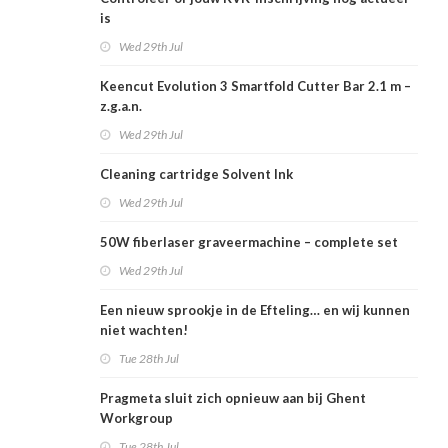
is
Wed 29th Jul
Keencut Evolution 3 Smartfold Cutter Bar 2.1 m –
z.g.a.n.
Wed 29th Jul
Cleaning cartridge Solvent Ink
Wed 29th Jul
50W fiberlaser graveermachine – complete set
Wed 29th Jul
Een nieuw sprookje in de Efteling… en wij kunnen
niet wachten!
Tue 28th Jul
Pragmeta sluit zich opnieuw aan bij Ghent
Workgroup
Tue 28th Jul