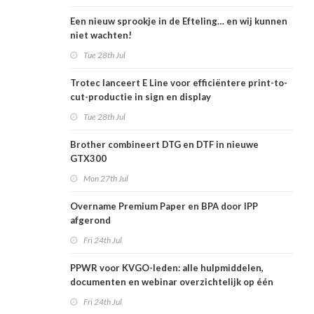
Een nieuw sprookje in de Efteling… en wij kunnen
niet wachten!
Tue 28th Jul
Trotec lanceert E Line voor efficiëntere print-to-
cut-productie in sign en display
Tue 28th Jul
Brother combineert DTG en DTF in nieuwe
GTX300
Mon 27th Jul
Overname Premium Paper en BPA door IPP
afgerond
Fri 24th Jul
PPWR voor KVGO-leden: alle hulpmiddelen,
documenten en webinar overzichtelijk op één
plek
Fri 24th Jul