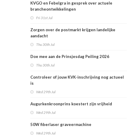
KVGO en Febelgra in gesprek over actuele
brancheontwikkelingen
Fri 31st Jul
Zorgen over de postmarkt krijgen landelijke
aandacht
Thu 30th Jul
Doe mee aan de Prinsjesdag Peiling 2026
Thu 30th Jul
Controleer of jouw KVK-inschrijving nog actueel
is
Wed 29th Jul
Augurkenkroonprins koestert zijn vrijheid
Wed 29th Jul
50W fiberlaser graveermachine
Wed 29th Jul