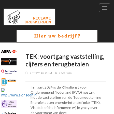
Toggl
navig
TEK: voortgang vaststelling,
cijfers en terugbetalen
Fri 12th Jul 2024
Lees Bron
In maart 2024 is de Rijksdienst voor
Ondernemend Nederland (RVO) gestart
met de vaststelling van de Tegemoetkoming
Energiekosten energie-intensief mkb (TEK).
Via dit bericht informeren wij je graag over
de voortgang van deze