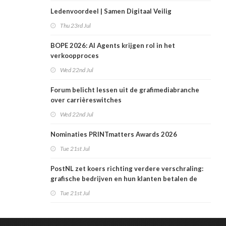
Ledenvoordeel | Samen Digitaal Veilig
Thu 23rd Jul
BOPE 2026: AI Agents krijgen rol in het
verkoopproces
Wed 22nd Jul
Forum belicht lessen uit de grafimediabranche
over carrièreswitches
Wed 22nd Jul
Nominaties PRINTmatters Awards 2026
Tue 21st Jul
PostNL zet koers richting verdere verschraling:
grafische bedrijven en hun klanten betalen de
rekening
Tue 21st Jul