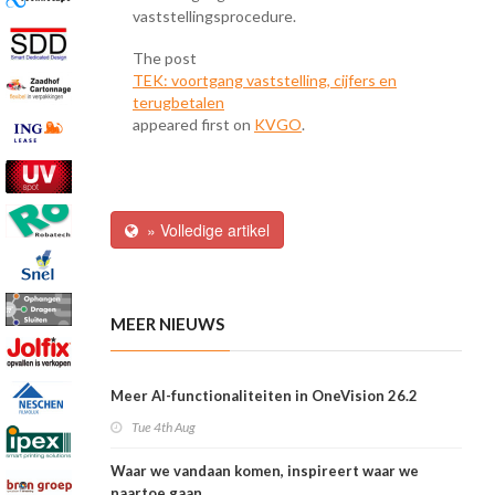
vaststellingsprocedure.
The post
TEK: voortgang vaststelling, cijfers en
terugbetalen
appeared first on
KVGO
.
» Volledige artikel
MEER NIEUWS
Meer AI-functionaliteiten in OneVision 26.2
Tue 4th Aug
Waar we vandaan komen, inspireert waar we
naartoe gaan