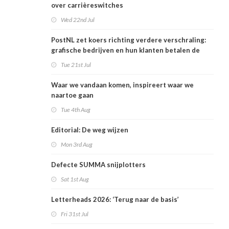
over carrièreswitches
Wed 22nd Jul
PostNL zet koers richting verdere verschraling:
grafische bedrijven en hun klanten betalen de
rekening
Tue 21st Jul
Waar we vandaan komen, inspireert waar we
naartoe gaan
Tue 4th Aug
Editorial: De weg wijzen
Mon 3rd Aug
Defecte SUMMA snijplotters
Sat 1st Aug
Letterheads 2026: ‘Terug naar de basis’
Fri 31st Jul