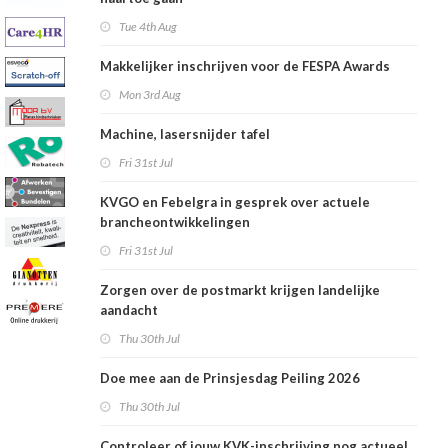
Tue 4th Aug
Makkelijker inschrijven voor de FESPA Awards
Mon 3rd Aug
Machine, lasersnijder tafel
Fri 31st Jul
KVGO en Febelgra in gesprek over actuele
brancheontwikkelingen
Fri 31st Jul
Zorgen over de postmarkt krijgen landelijke
aandacht
Thu 30th Jul
Doe mee aan de Prinsjesdag Peiling 2026
Thu 30th Jul
Controleer of jouw KVK-inschrijving nog actueel