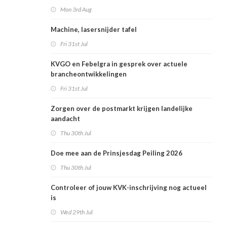
Mon 3rd Aug
Machine, lasersnijder tafel
Fri 31st Jul
KVGO en Febelgra in gesprek over actuele
brancheontwikkelingen
Fri 31st Jul
Zorgen over de postmarkt krijgen landelijke
aandacht
Thu 30th Jul
Doe mee aan de Prinsjesdag Peiling 2026
Thu 30th Jul
Controleer of jouw KVK-inschrijving nog actueel
is
Wed 29th Jul