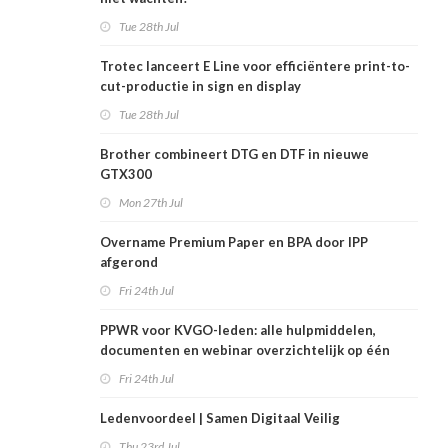
Tue 28th Jul
Trotec lanceert E Line voor efficiëntere print-to-
cut-productie in sign en display
Tue 28th Jul
Brother combineert DTG en DTF in nieuwe
GTX300
Mon 27th Jul
Overname Premium Paper en BPA door IPP
afgerond
Fri 24th Jul
PPWR voor KVGO-leden: alle hulpmiddelen,
documenten en webinar overzichtelijk op één
plek
Fri 24th Jul
Ledenvoordeel | Samen Digitaal Veilig
Thu 23rd Jul