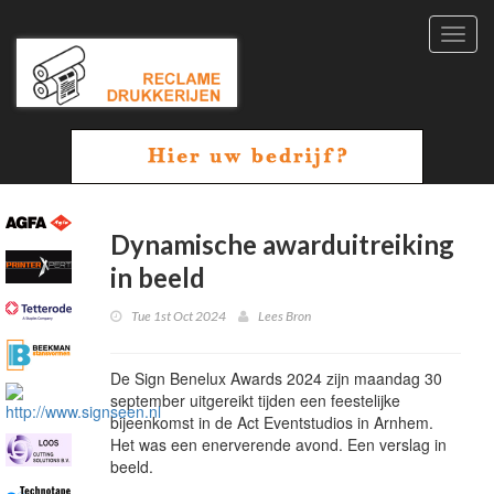
Toggl
navig
Dynamische awarduitreiking
in beeld
Tue 1st Oct 2024
Lees Bron
De Sign Benelux Awards 2024 zijn maandag 30
september uitgereikt tijden een feestelijke
bijeenkomst in de Act Eventstudios in Arnhem.
Het was een enerverende avond. Een verslag in
beeld.