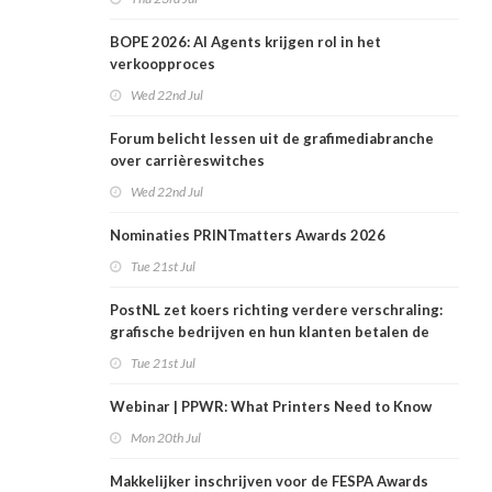
BOPE 2026: AI Agents krijgen rol in het
verkoopproces
Wed 22nd Jul
Forum belicht lessen uit de grafimediabranche
over carrièreswitches
Wed 22nd Jul
Nominaties PRINTmatters Awards 2026
Tue 21st Jul
PostNL zet koers richting verdere verschraling:
grafische bedrijven en hun klanten betalen de
rekening
Tue 21st Jul
Webinar | PPWR: What Printers Need to Know
Mon 20th Jul
Makkelijker inschrijven voor de FESPA Awards