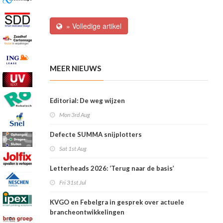
» Volledige artikel
MEER NIEUWS
Editorial: De weg wijzen
Mon 3rd Aug
Defecte SUMMA snijplotters
Sat 1st Aug
Letterheads 2026: ‘Terug naar de basis’
Fri 31st Jul
KVGO en Febelgra in gesprek over actuele
brancheontwikkelingen