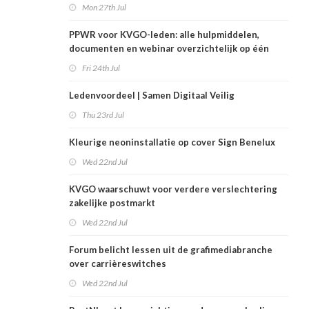
Mon 27th Jul
PPWR voor KVGO-leden: alle hulpmiddelen,
documenten en webinar overzichtelijk op één
plek
Fri 24th Jul
Ledenvoordeel | Samen Digitaal Veilig
Thu 23rd Jul
Kleurige neoninstallatie op cover Sign Benelux
Wed 22nd Jul
KVGO waarschuwt voor verdere verslechtering
zakelijke postmarkt
Wed 22nd Jul
Forum belicht lessen uit de grafimediabranche
over carrièreswitches
Wed 22nd Jul