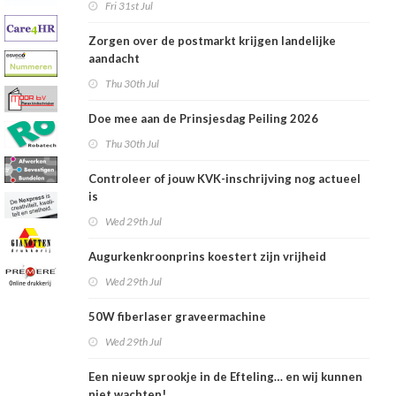
Fri 31st Jul
Zorgen over de postmarkt krijgen landelijke
aandacht
Thu 30th Jul
Doe mee aan de Prinsjesdag Peiling 2026
Thu 30th Jul
Controleer of jouw KVK-inschrijving nog actueel
is
Wed 29th Jul
Augurkenkroonprins koestert zijn vrijheid
Wed 29th Jul
50W fiberlaser graveermachine
Wed 29th Jul
Een nieuw sprookje in de Efteling… en wij kunnen
niet wachten!