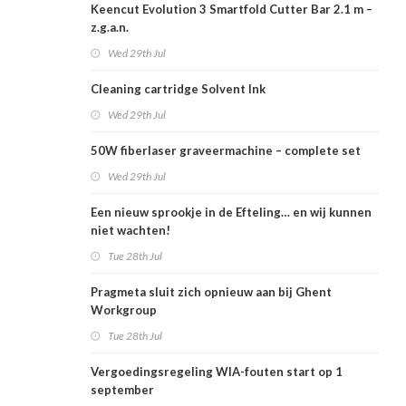
Keencut Evolution 3 Smartfold Cutter Bar 2.1 m –
z.g.a.n.
Wed 29th Jul
Cleaning cartridge Solvent Ink
Wed 29th Jul
50W fiberlaser graveermachine – complete set
Wed 29th Jul
Een nieuw sprookje in de Efteling… en wij kunnen
niet wachten!
Tue 28th Jul
Pragmeta sluit zich opnieuw aan bij Ghent
Workgroup
Tue 28th Jul
Vergoedingsregeling WIA-fouten start op 1
september