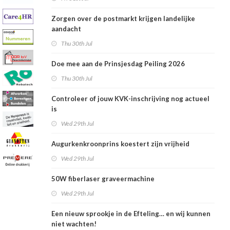
Zorgen over de postmarkt krijgen landelijke
aandacht
Thu 30th Jul
Doe mee aan de Prinsjesdag Peiling 2026
Thu 30th Jul
Controleer of jouw KVK-inschrijving nog actueel
is
Wed 29th Jul
Augurkenkroonprins koestert zijn vrijheid
Wed 29th Jul
50W fiberlaser graveermachine
Wed 29th Jul
Een nieuw sprookje in de Efteling… en wij kunnen
niet wachten!