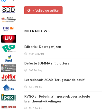
» Volledige artikel
MEER NIEUWS
Editorial: De weg wijzen
Mon 3rd Aug
Defecte SUMMA snijplotters
Sat 1st Aug
Letterheads 2026: ‘Terug naar de basis’
Fri 31st Jul
KVGO en Febelgra in gesprek over actuele
brancheontwikkelingen
Fri 31st Jul