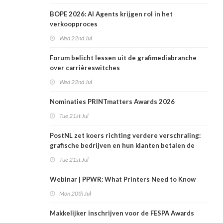
BOPE 2026: AI Agents krijgen rol in het
verkoopproces
Wed 22nd Jul
Forum belicht lessen uit de grafimediabranche
over carrièreswitches
Wed 22nd Jul
Nominaties PRINTmatters Awards 2026
Tue 21st Jul
PostNL zet koers richting verdere verschraling:
grafische bedrijven en hun klanten betalen de
rekening
Tue 21st Jul
Webinar | PPWR: What Printers Need to Know
Mon 20th Jul
Makkelijker inschrijven voor de FESPA Awards