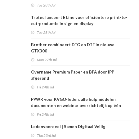
Tue 28th Jul
Trotec lanceert E Line voor efficiëntere print-to-
cut-productie in sign en display
Tue 28th Jul
Brother combineert DTG en DTF in nieuwe
GTX300
Mon 27th Jul
Overname Premium Paper en BPA door IPP
afgerond
Fri 24th Jul
PPWR voor KVGO-leden: alle hulpmiddelen,
documenten en webinar overzichtelijk op één
plek
Fri 24th Jul
Ledenvoordeel | Samen Digitaal Veilig
Thu 23rd Jul