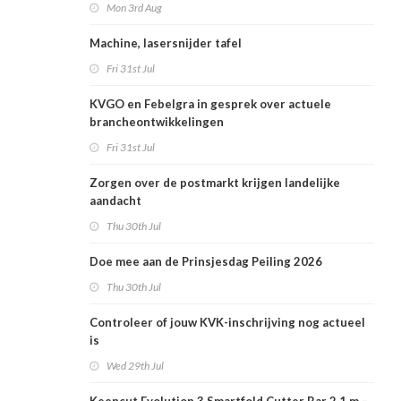
Mon 3rd Aug
Machine, lasersnijder tafel
Fri 31st Jul
KVGO en Febelgra in gesprek over actuele
brancheontwikkelingen
Fri 31st Jul
Zorgen over de postmarkt krijgen landelijke
aandacht
Thu 30th Jul
Doe mee aan de Prinsjesdag Peiling 2026
Thu 30th Jul
Controleer of jouw KVK-inschrijving nog actueel
is
Wed 29th Jul