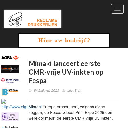
Toggl
navig
Mimaki lanceert eerste
CMR-vrije UV-inkten op
Fespa
Fri 2nd May 2025
Lees Bron
Mimaki Europe presenteert, volgens eigen
zeggen, op Fespa Global Print Expo 2025 een
wereldprimeur: de eerste CMR-vrije UV-inkten.