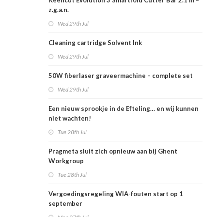
Keencut Evolution 3 Smartfold Cutter Bar 2.1 m –
z.g.a.n.
Wed 29th Jul
Cleaning cartridge Solvent Ink
Wed 29th Jul
50W fiberlaser graveermachine – complete set
Wed 29th Jul
Een nieuw sprookje in de Efteling… en wij kunnen
niet wachten!
Tue 28th Jul
Pragmeta sluit zich opnieuw aan bij Ghent
Workgroup
Tue 28th Jul
Vergoedingsregeling WIA-fouten start op 1
september