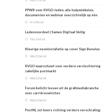
Mon 27th Jul
PPWR voor KVGO-leden: alle hulpmiddelen,
documenten en webinar overzichtelijk op één
plek
Fri 24th Jul
Ledenvoordeel | Samen Digitaal Veilig
Thu 23rd Jul
Kleurige neoninstallatie op cover Sign Benelux
Wed 22nd Jul
KVGO waarschuwt voor verdere verslechtering
zakelijke postmarkt
Wed 22nd Jul
Forum belicht lessen uit de grafimediabranche
over carrièreswitches
Wed 22nd Jul
PostNL zet koers richting verdere verschraling: