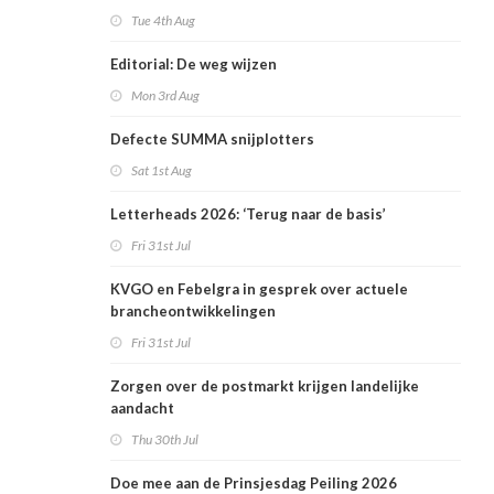
Tue 4th Aug
Editorial: De weg wijzen
Mon 3rd Aug
Defecte SUMMA snijplotters
Sat 1st Aug
Letterheads 2026: ‘Terug naar de basis’
Fri 31st Jul
KVGO en Febelgra in gesprek over actuele
brancheontwikkelingen
Fri 31st Jul
Zorgen over de postmarkt krijgen landelijke
aandacht
Thu 30th Jul
Doe mee aan de Prinsjesdag Peiling 2026