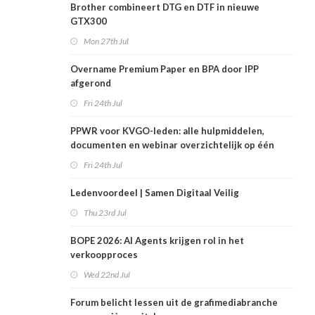
Brother combineert DTG en DTF in nieuwe
GTX300
Mon 27th Jul
Overname Premium Paper en BPA door IPP
afgerond
Fri 24th Jul
PPWR voor KVGO-leden: alle hulpmiddelen,
documenten en webinar overzichtelijk op één
plek
Fri 24th Jul
Ledenvoordeel | Samen Digitaal Veilig
Thu 23rd Jul
BOPE 2026: AI Agents krijgen rol in het
verkoopproces
Wed 22nd Jul
Forum belicht lessen uit de grafimediabranche