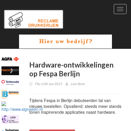
Toggl
navig
Hardware-ontwikkelingen
op Fespa Berlijn
Thu 12th Jun 2025
Lees Bron
Tijdens Fespa in Berlijn debuteerden tal van
nieuwe toestellen. Opvallend: steeds meer stands
tonen inspirerende applicaties naast hardware.