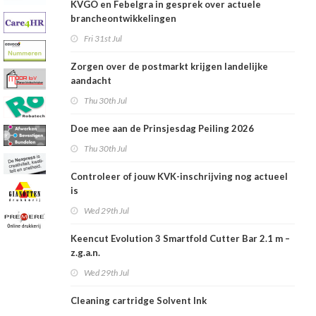
KVGO en Febelgra in gesprek over actuele
brancheontwikkelingen
Fri 31st Jul
Zorgen over de postmarkt krijgen landelijke
aandacht
Thu 30th Jul
Doe mee aan de Prinsjesdag Peiling 2026
Thu 30th Jul
Controleer of jouw KVK-inschrijving nog actueel
is
Wed 29th Jul
Keencut Evolution 3 Smartfold Cutter Bar 2.1 m –
z.g.a.n.
Wed 29th Jul
Cleaning cartridge Solvent Ink