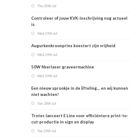
Thu 30th Jul
Controleer of jouw KVK-inschrijving nog actueel
is
Wed 29th Jul
Augurkenkroonprins koestert zijn vrijheid
Wed 29th Jul
50W fiberlaser graveermachine
Wed 29th Jul
Een nieuw sprookje in de Efteling… en wij kunnen
niet wachten!
Tue 28th Jul
Trotec lanceert E Line voor efficiëntere print-to-
cut-productie in sign en display
Tue 28th Jul