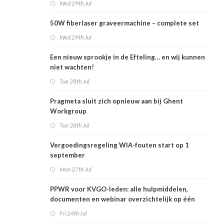
Wed 29th Jul
50W fiberlaser graveermachine – complete set
Wed 29th Jul
Een nieuw sprookje in de Efteling… en wij kunnen
niet wachten!
Tue 28th Jul
Pragmeta sluit zich opnieuw aan bij Ghent
Workgroup
Tue 28th Jul
Vergoedingsregeling WIA-fouten start op 1
september
Mon 27th Jul
PPWR voor KVGO-leden: alle hulpmiddelen,
documenten en webinar overzichtelijk op één
plek
Fri 24th Jul