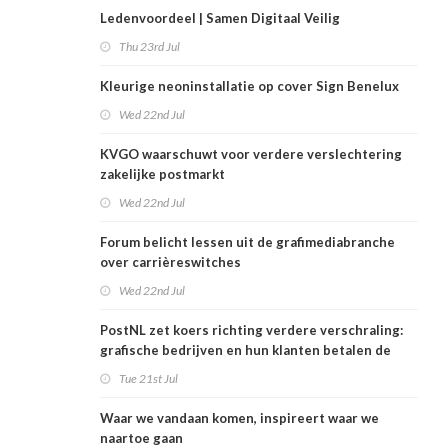
Ledenvoordeel | Samen Digitaal Veilig
Thu 23rd Jul
Kleurige neoninstallatie op cover Sign Benelux
Wed 22nd Jul
KVGO waarschuwt voor verdere verslechtering
zakelijke postmarkt
Wed 22nd Jul
Forum belicht lessen uit de grafimediabranche
over carrièreswitches
Wed 22nd Jul
PostNL zet koers richting verdere verschraling:
grafische bedrijven en hun klanten betalen de
rekening
Tue 21st Jul
Waar we vandaan komen, inspireert waar we
naartoe gaan