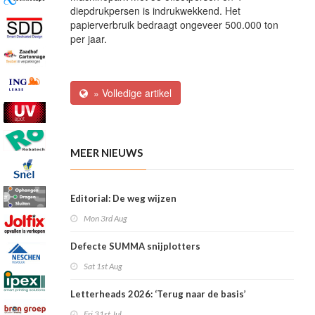
diepdrukpersen is indrukwekkend. Het
papierverbruik bedraagt ongeveer 500.000 ton
per jaar.
» Volledige artikel
MEER NIEUWS
Editorial: De weg wijzen
Mon 3rd Aug
Defecte SUMMA snijplotters
Sat 1st Aug
Letterheads 2026: ‘Terug naar de basis’
Fri 31st Jul