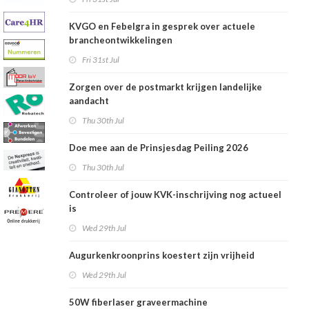
KVGO en Febelgra in gesprek over actuele
brancheontwikkelingen
Fri 31st Jul
Zorgen over de postmarkt krijgen landelijke
aandacht
Thu 30th Jul
Doe mee aan de Prinsjesdag Peiling 2026
Thu 30th Jul
Controleer of jouw KVK-inschrijving nog actueel
is
Wed 29th Jul
Augurkenkroonprins koestert zijn vrijheid
Wed 29th Jul
50W fiberlaser graveermachine