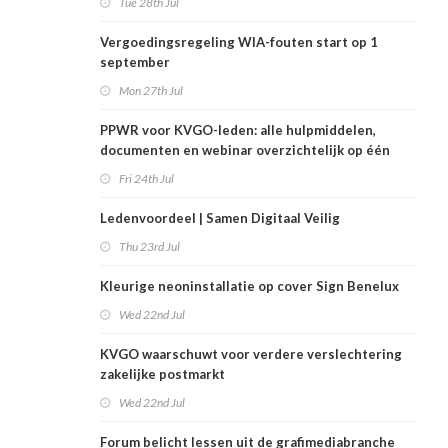
Tue 28th Jul
Vergoedingsregeling WIA-fouten start op 1
september
Mon 27th Jul
PPWR voor KVGO-leden: alle hulpmiddelen,
documenten en webinar overzichtelijk op één
plek
Fri 24th Jul
Ledenvoordeel | Samen Digitaal Veilig
Thu 23rd Jul
Kleurige neoninstallatie op cover Sign Benelux
Wed 22nd Jul
KVGO waarschuwt voor verdere verslechtering
zakelijke postmarkt
Wed 22nd Jul
Forum belicht lessen uit de grafimediabranche