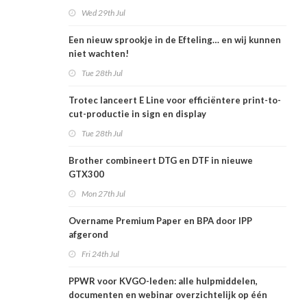
Wed 29th Jul
Een nieuw sprookje in de Efteling… en wij kunnen
niet wachten!
Tue 28th Jul
Trotec lanceert E Line voor efficiëntere print-to-
cut-productie in sign en display
Tue 28th Jul
Brother combineert DTG en DTF in nieuwe
GTX300
Mon 27th Jul
Overname Premium Paper en BPA door IPP
afgerond
Fri 24th Jul
PPWR voor KVGO-leden: alle hulpmiddelen,
documenten en webinar overzichtelijk op één