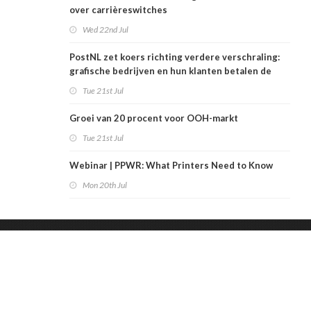
over carrièreswitches
Wed 22nd Jul
PostNL zet koers richting verdere verschraling:
grafische bedrijven en hun klanten betalen de
rekening
Tue 21st Jul
Groei van 20 procent voor OOH-markt
Tue 21st Jul
Webinar | PPWR: What Printers Need to Know
Mon 20th Jul