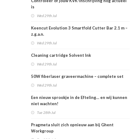
Controleer of jouw KVK-inschrijving nog actueel
is
Wed 29th Jul
Keencut Evolution 3 Smartfold Cutter Bar 2.1 m –
z.g.a.n.
Wed 29th Jul
Cleaning cartridge Solvent Ink
Wed 29th Jul
50W fiberlaser graveermachine – complete set
Wed 29th Jul
Een nieuw sprookje in de Efteling… en wij kunnen
niet wachten!
Tue 28th Jul
Pragmeta sluit zich opnieuw aan bij Ghent
Workgroup