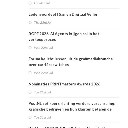
plek
Fri 24th Jul
Ledenvoordeel | Samen Digitaal Veilig
Thu 23rd Jul
BOPE 2026: AI Agents krijgen rol in het
verkoopproces
Wed 22nd Jul
Forum belicht lessen uit de grafimediabranche
over carrièreswitches
Wed 22nd Jul
Nominaties PRINTmatters Awards 2026
Tue 21st Jul
PostNL zet koers richting verdere verschraling:
grafische bedrijven en hun klanten betalen de
rekening
Tue 21st Jul