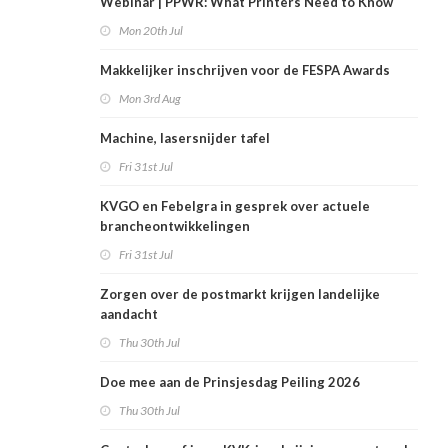
Webinar | PPWR: What Printers Need to Know
Mon 20th Jul
Makkelijker inschrijven voor de FESPA Awards
Mon 3rd Aug
Machine, lasersnijder tafel
Fri 31st Jul
KVGO en Febelgra in gesprek over actuele
brancheontwikkelingen
Fri 31st Jul
Zorgen over de postmarkt krijgen landelijke
aandacht
Thu 30th Jul
Doe mee aan de Prinsjesdag Peiling 2026
Thu 30th Jul