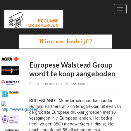
Toggl
navig
Europese Walstead Group
wordt te koop aangeboden
Thu 12th Jun 2025
Lees Bron
BUITENLAND - Meerderheidsaandeelhouder
Rutland Partners wil zich terugtrekken uit één van
de grootste Europese drukkerijgroepen met 16
vestigingen in 7 Europese landen. Het bedrijf
heeft zo een 3500 medewerkers in dienst. Het
machinepark met 58 offsetpersen en 4