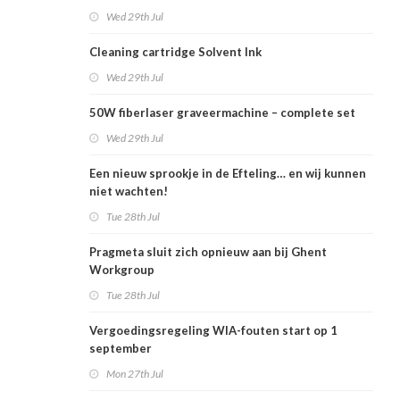
Wed 29th Jul
Cleaning cartridge Solvent Ink
Wed 29th Jul
50W fiberlaser graveermachine – complete set
Wed 29th Jul
Een nieuw sprookje in de Efteling… en wij kunnen
niet wachten!
Tue 28th Jul
Pragmeta sluit zich opnieuw aan bij Ghent
Workgroup
Tue 28th Jul
Vergoedingsregeling WIA-fouten start op 1
september
Mon 27th Jul