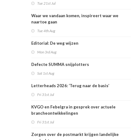
rekening
Tue 21st Jul
Waar we vandaan komen, inspireert waar we
naartoe gaan
Tue 4th Aug
Editorial: De weg wijzen
Mon 3rd Aug
Defecte SUMMA snijplotters
Sat 1st Aug
Letterheads 2026: ‘Terug naar de basis’
Fri 31st Jul
KVGO en Febelgra in gesprek over actuele
brancheontwikkelingen
Fri 31st Jul
Zorgen over de postmarkt krijgen landelijke