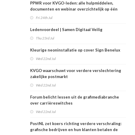
PPWR voor KVGO-leden: alle hulpmiddelen,
documenten en webinar overzichtelijk op één
plek
Fri 24th Jul
Ledenvoordeel | Samen Digitaal Veilig
Thu 23rd Jul
Kleurige neoninstallatie op cover Sign Benelux
Wed 22nd Jul
KVGO waarschuwt voor verdere verslechtering
zakelijke postmarkt
Wed 22nd Jul
Forum belicht lessen uit de grafimediabranche
over carrièreswitches
Wed 22nd Jul
PostNL zet koers richting verdere verschraling:
grafische bedrijven en hun klanten betalen de