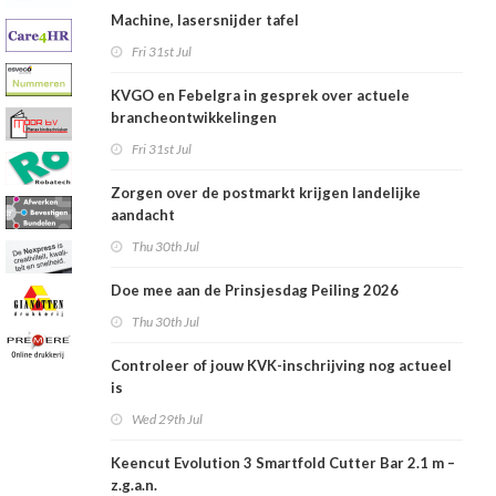
Machine, lasersnijder tafel
Fri 31st Jul
KVGO en Febelgra in gesprek over actuele
brancheontwikkelingen
Fri 31st Jul
Zorgen over de postmarkt krijgen landelijke
aandacht
Thu 30th Jul
Doe mee aan de Prinsjesdag Peiling 2026
Thu 30th Jul
Controleer of jouw KVK-inschrijving nog actueel
is
Wed 29th Jul
Keencut Evolution 3 Smartfold Cutter Bar 2.1 m –
z.g.a.n.