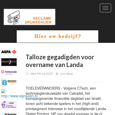
Toggl
navig
Talloze gegadigden voor
overname van Landa
Wed 9th Jul 2025
Lees Bron
TOELEVERANCIERS - Volgens CTech, een
technologienieuwssite van Calcalist, het
toonaangevende financiële dagblad van Israël,
tonen acht bekende spelers in het (high-end)
printsegment interesse in het noodlijdende Landa
Digital Printing. HP zou daarbij vooraan in de rij