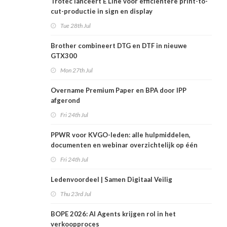
Trotec lanceert E Line voor efficiëntere print-to-
cut-productie in sign en display
Tue 28th Jul
Brother combineert DTG en DTF in nieuwe
GTX300
Mon 27th Jul
Overname Premium Paper en BPA door IPP
afgerond
Fri 24th Jul
PPWR voor KVGO-leden: alle hulpmiddelen,
documenten en webinar overzichtelijk op één
plek
Fri 24th Jul
Ledenvoordeel | Samen Digitaal Veilig
Thu 23rd Jul
BOPE 2026: AI Agents krijgen rol in het
verkoopproces