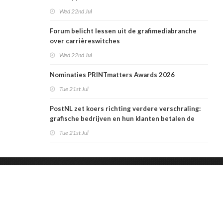
Wed 22nd Jul
Forum belicht lessen uit de grafimediabranche
over carrièreswitches
Wed 22nd Jul
Nominaties PRINTmatters Awards 2026
Tue 21st Jul
PostNL zet koers richting verdere verschraling:
grafische bedrijven en hun klanten betalen de
rekening
Tue 21st Jul