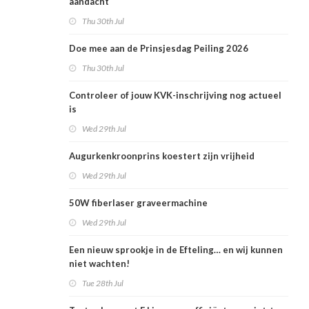
aandacht
Thu 30th Jul
Doe mee aan de Prinsjesdag Peiling 2026
Thu 30th Jul
Controleer of jouw KVK-inschrijving nog actueel
is
Wed 29th Jul
Augurkenkroonprins koestert zijn vrijheid
Wed 29th Jul
50W fiberlaser graveermachine
Wed 29th Jul
Een nieuw sprookje in de Efteling… en wij kunnen
niet wachten!
Tue 28th Jul