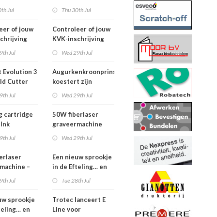
2026
th Jul
Thu 30th Jul
eer of jouw
Controleer of jouw
chrijving
KVK-inschrijving
ueel is
nog actueel is
9th Jul
Wed 29th Jul
 Evolution 3
Augurkenkroonprins
ld Cutter
koestert zijn
m – z.g.a.n.
vrijheid
9th Jul
Wed 29th Jul
g cartridge
50W fiberlaser
 Ink
graveermachine
9th Jul
Wed 29th Jul
erlaser
Een nieuw sprookje
machine –
in de Efteling… en
e set
wij kunnen niet
9th Jul
Tue 28th Jul
wachten!
uw sprookje
Trotec lanceert E
teling… en
Line voor