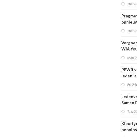
wij kun
Tue 28
wachte
Pragmet
opnieuw
Ghent 
Tue 28
Vergoed
WIA-fou
1 sept
Mon 2
PPWR v
leden: a
hulpmid
Fri 24
docume
webina
Ledenvo
overzich
Samen D
één ple
Veilig
Thu 23
Kleurig
neonins
cover S