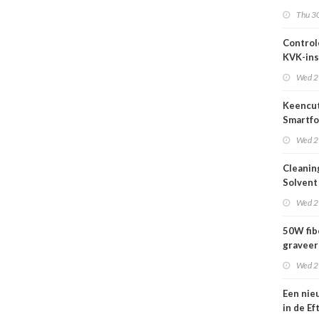
2026
Thu 30
Control
KVK-ins
nog act
Wed 2
Keencut
Smartfo
Bar 2.1 
Wed 2
Cleanin
Solvent
Wed 2
50W fib
graveer
complet
Wed 2
Een nie
in de Ef