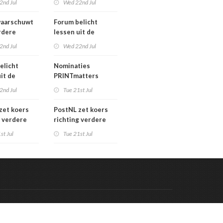
2nd Jul
Wed 22nd Jul
verkoopproces
aarschuwt
Forum belicht
rdere
lessen uit de
htering
grafimediabranche
2nd Jul
Wed 22nd Jul
ke postmarkt
over
carrièreswitches
elicht
Nominaties
it de
PRINTmatters
diabranche
Awards 2026
2nd Jul
Tue 21st Jul
eswitches
zet koers
PostNL zet koers
g verdere
richting verdere
aling:
verschraling:
st Jul
Tue 21st Jul
he bedrijven
grafische bedrijven
klanten
en hun klanten
 de rekening
betalen de rekening
Code & Hosted by:
 Meern Multimedia
VDVO
Contact