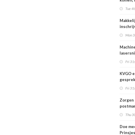
komen, 
waar we
Tue 4t
gaan
Makkeli
inschri
FESPA 
Mon 3
Machine
lasersni
Fri 31s
KVGO en
gesprek
branche
Fri 31s
Zorgen 
postmar
landeli
Thu 30
Doe mee
Prinsje