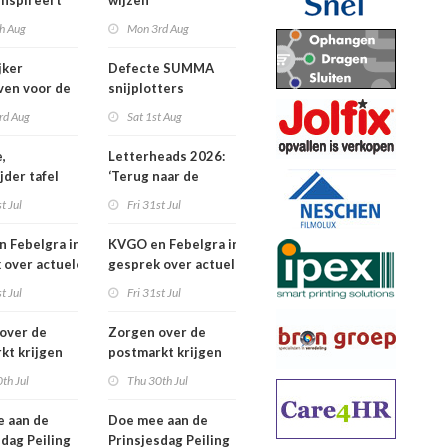
inspireert
wijzen
 naartoe
h Aug
Mon 3rd Aug
jker
Defecte SUMMA
jven voor de
snijplotters
Awards
rd Aug
Sat 1st Aug
,
Letterheads 2026:
jder tafel
‘Terug naar de
basis’
t Jul
Fri 31st Jul
 Febelgra in
KVGO en Febelgra in
 over actuele
gesprek over actuele
ontwikkelingen
brancheontwikkelingen
t Jul
Fri 31st Jul
over de
Zorgen over de
kt krijgen
postmarkt krijgen
jke aandacht
landelijke aandacht
th Jul
Thu 30th Jul
 aan de
Doe mee aan de
sdag Peiling
Prinsjesdag Peiling