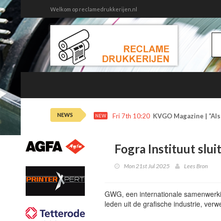
Welkom op reclamedrukkerijen.nl
NEWS
Fri 7th 10:20
KVGO Magazine | “Als 
NEW
Fogra Instituut slui
Mon 21st Jul 2025
Lees Bron
GWG, een internationale samenwerkin
leden uit de grafische industrie, verw