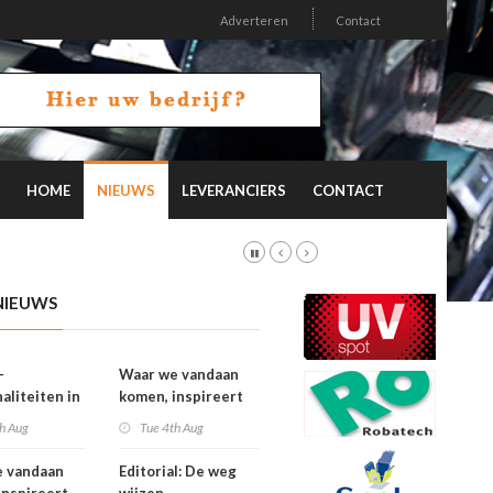
Adverteren
Contact
HOME
NIEUWS
LEVERANCIERS
CONTACT
NIEUWS
-
Waar we vandaan
aliteiten in
komen, inspireert
on 26.2
waar we naartoe
h Aug
Tue 4th Aug
gaan
e vandaan
Editorial: De weg