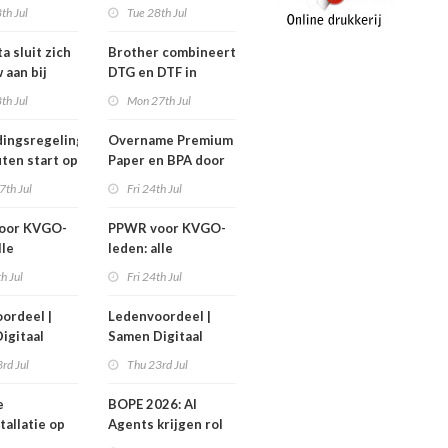
nen niet
efficiëntere print-
th Jul
Tue 28th Jul
n!
to-cut-productie in
sign en display
a sluit zich
Brother combineert
 aan bij
DTG en DTF in
Workgroup
nieuwe GTX300
th Jul
Mon 27th Jul
ingsregeling
Overname Premium
ten start op
Paper en BPA door
ember
IPP afgerond
7th Jul
Fri 24th Jul
oor KVGO-
PPWR voor KVGO-
lle
leden: alle
delen,
hulpmiddelen,
th Jul
Fri 24th Jul
nten en
documenten en
r
webinar
ordeel |
Ledenvoordeel |
telijk op
overzichtelijk op
igitaal
Samen Digitaal
k
één plek
Veilig
rd Jul
Thu 23rd Jul
e
BOPE 2026: AI
tallatie op
Agents krijgen rol
ign Benelux
in het