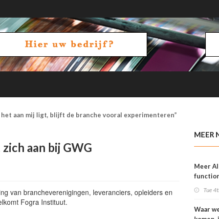
het aan mij ligt, blijft de branche vooral experimenteren”
MEER 
t zich aan bij GWG
Meer AI
function
OneVisi
Tue 4t
g van brancheverenigingen, leveranciers, opleiders en
elkomt Fogra Instituut.
Waar w