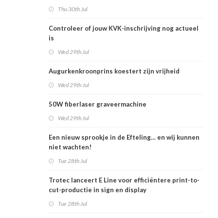
Thu 30th Jul
Controleer of jouw KVK-inschrijving nog actueel
is
Wed 29th Jul
Augurkenkroonprins koestert zijn vrijheid
Wed 29th Jul
50W fiberlaser graveermachine
Wed 29th Jul
Een nieuw sprookje in de Efteling… en wij kunnen
niet wachten!
Tue 28th Jul
Trotec lanceert E Line voor efficiëntere print-to-
cut-productie in sign en display
Tue 28th Jul