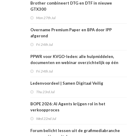
Brother combineert DTG en DTF in nieuwe
GTX300
Mon 27th Jul
Overname Premium Paper en BPA door IPP
afgerond
Fri 24th Jul
PPWR voor KVGO-leden: alle hulpmiddelen,
documenten en webinar overzichtelijk op één
plek
Fri 24th Jul
Ledenvoordeel | Samen Digitaal Veilig
Thu 23rd Jul
BOPE 2026: AI Agents krijgen rol in het
verkoopproces
Wed 22nd Jul
Forum belicht lessen uit de grafimediabranche