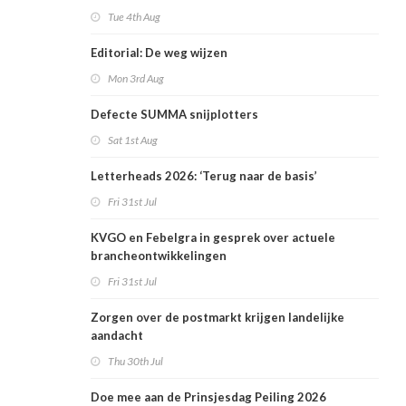
Tue 4th Aug
Editorial: De weg wijzen
Mon 3rd Aug
Defecte SUMMA snijplotters
Sat 1st Aug
Letterheads 2026: ‘Terug naar de basis’
Fri 31st Jul
KVGO en Febelgra in gesprek over actuele
brancheontwikkelingen
Fri 31st Jul
Zorgen over de postmarkt krijgen landelijke
aandacht
Thu 30th Jul
Doe mee aan de Prinsjesdag Peiling 2026