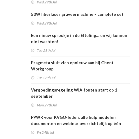
Wed 29th Jul
50W fiberlaser graveermachine – complete set
Wed 29th Jul
Een nieuw sprookje in de Efteling… en wij kunnen
niet wachten!
Tue 28th Jul
Pragmeta sluit zich opnieuw aan bij Ghent
Workgroup
Tue 28th Jul
Vergoedingsregeling WIA-fouten start op 1
september
Mon 27th Jul
PPWR voor KVGO-leden: alle hulpmiddelen,
documenten en webinar overzichtelijk op één
plek
Fri 24th Jul