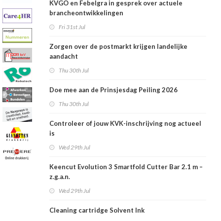
KVGO en Febelgra in gesprek over actuele
brancheontwikkelingen
Fri 31st Jul
Zorgen over de postmarkt krijgen landelijke
aandacht
Thu 30th Jul
Doe mee aan de Prinsjesdag Peiling 2026
Thu 30th Jul
Controleer of jouw KVK-inschrijving nog actueel
is
Wed 29th Jul
Keencut Evolution 3 Smartfold Cutter Bar 2.1 m –
z.g.a.n.
Wed 29th Jul
Cleaning cartridge Solvent Ink