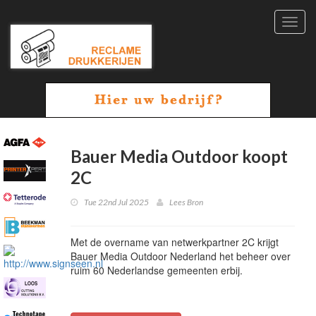
Toggl
navig
Bauer Media Outdoor koopt
2C
Tue 22nd Jul 2025
Lees Bron
Met de overname van netwerkpartner 2C krijgt
Bauer Media Outdoor Nederland het beheer over
ruim 60 Nederlandse gemeenten erbij.