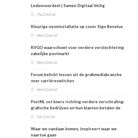
Ledenvoordeel | Samen Digitaal Veilig
Thu 23rd Jul
Kleurige neoninstallatie op cover Sign Benelux
Wed 22nd Jul
KVGO waarschuwt voor verdere verslechtering
zakelijke postmarkt
Wed 22nd Jul
Forum belicht lessen uit de grafimediabranche
over carrièreswitches
Wed 22nd Jul
PostNL zet koers richting verdere verschraling:
grafische bedrijven en hun klanten betalen de
rekening
Tue 21st Jul
Waar we vandaan komen, inspireert waar we
naartoe gaan