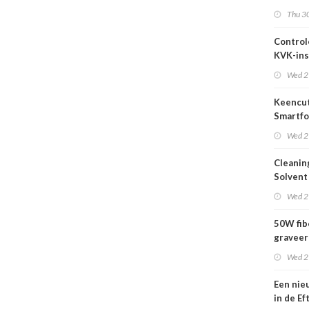
2026
Thu 30
Control
KVK-ins
nog act
Wed 2
Keencut
Smartfo
Bar 2.1 
Wed 2
Cleanin
Solvent
Wed 2
50W fib
graveer
complet
Wed 2
Een nie
in de Ef