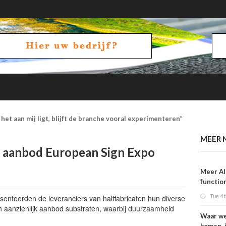
het aan mij ligt, blijft de branche vooral experimenteren”
MEER 
 aanbod European Sign Expo
Meer AI
function
OneVisi
Tue 4t
senteerden de leveranciers van halffabricaten hun diverse
n aanzienlijk aanbod substraten, waarbij duurzaamheid
Waar w