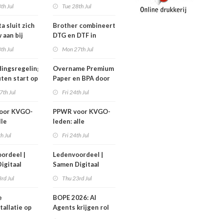
nen niet
efficiëntere print-
th Jul
Tue 28th Jul
n!
to-cut-productie in
sign en display
a sluit zich
Brother combineert
 aan bij
DTG en DTF in
Workgroup
nieuwe GTX300
th Jul
Mon 27th Jul
ingsregeling
Overname Premium
ten start op
Paper en BPA door
ember
IPP afgerond
7th Jul
Fri 24th Jul
oor KVGO-
PPWR voor KVGO-
lle
leden: alle
delen,
hulpmiddelen,
th Jul
Fri 24th Jul
nten en
documenten en
r
webinar
ordeel |
Ledenvoordeel |
telijk op
overzichtelijk op
igitaal
Samen Digitaal
k
één plek
Veilig
rd Jul
Thu 23rd Jul
e
BOPE 2026: AI
tallatie op
Agents krijgen rol
ign Benelux
in het