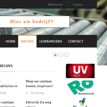
Adverteren
Contact
HOME
NIEUWS
LEVERANCIERS
CONTACT
NIEUWS
-
Waar we vandaan
aliteiten in
komen, inspireert
on 26.2
waar we naartoe
h Aug
Tue 4th Aug
gaan
e vandaan
Editorial: De weg