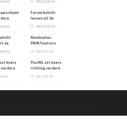
2nd Jul
Wed 22nd Jul
verkoopproces
aarschuwt
Forum belicht
rdere
lessen uit de
htering
grafimediabranche
2nd Jul
Wed 22nd Jul
ke postmarkt
over
carrièreswitches
elicht
Nominaties
it de
PRINTmatters
diabranche
Awards 2026
2nd Jul
Tue 21st Jul
eswitches
zet koers
PostNL zet koers
g verdere
richting verdere
aling:
verschraling:
st Jul
Tue 21st Jul
he bedrijven
grafische bedrijven
klanten
en hun klanten
 de rekening
betalen de rekening
Code & Hosted by:
 Meern Multimedia
VDVO
Contact