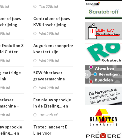
2026
th Jul
Thu 30th Jul
eer of jouw
Controleer of jouw
chrijving
KVK-inschrijving
ueel is
nog actueel is
9th Jul
Wed 29th Jul
 Evolution 3
Augurkenkroonprins
ld Cutter
koestert zijn
m – z.g.a.n.
vrijheid
9th Jul
Wed 29th Jul
g cartridge
50W fiberlaser
 Ink
graveermachine
9th Jul
Wed 29th Jul
erlaser
Een nieuw sprookje
machine –
in de Efteling… en
e set
wij kunnen niet
9th Jul
Tue 28th Jul
wachten!
uw sprookje
Trotec lanceert E
teling… en
Line voor