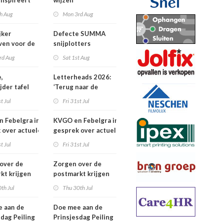
inspireert
wijzen
 naartoe
h Aug
Mon 3rd Aug
jker
Defecte SUMMA
jven voor de
snijplotters
Awards
rd Aug
Sat 1st Aug
,
Letterheads 2026:
jder tafel
‘Terug naar de
basis’
t Jul
Fri 31st Jul
 Febelgra in
KVGO en Febelgra in
 over actuele
gesprek over actuele
ontwikkelingen
brancheontwikkelingen
t Jul
Fri 31st Jul
over de
Zorgen over de
kt krijgen
postmarkt krijgen
jke aandacht
landelijke aandacht
th Jul
Thu 30th Jul
 aan de
Doe mee aan de
sdag Peiling
Prinsjesdag Peiling