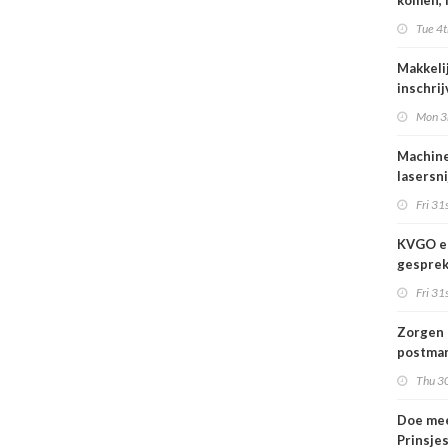
komen, 
waar we
Tue 4t
gaan
Makkeli
inschri
FESPA 
Mon 3
Machine
lasersni
Fri 31s
KVGO en
gesprek
branche
Fri 31s
Zorgen 
postmar
landeli
Thu 30
Doe mee
Prinsje