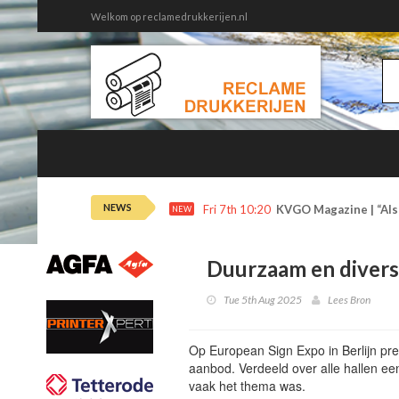
Welkom op reclamedrukkerijen.nl
NEWS
Fri 7th 10:20
KVGO Magazine | “Als 
NEW
Duurzaam en divers
Tue 5th Aug 2025
Lees Bron
Op European Sign Expo in Berlijn pre
aanbod. Verdeeld over alle hallen ee
vaak het thema was.