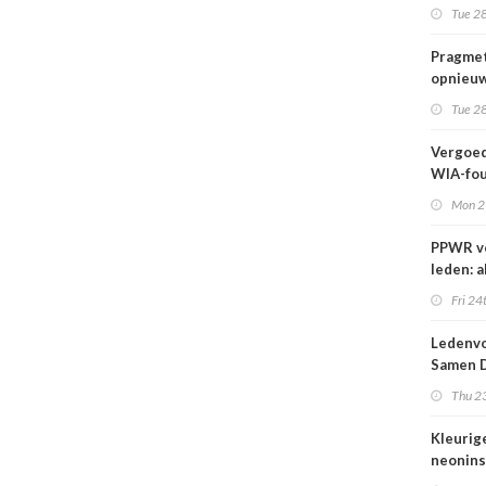
wij kun
Tue 28
wachte
Pragmet
opnieuw
Ghent 
Tue 28
Vergoed
WIA-fou
1 sept
Mon 2
PPWR v
leden: a
hulpmid
Fri 24
docume
webina
Ledenvo
overzich
Samen D
één ple
Veilig
Thu 23
Kleurig
neonins
cover S