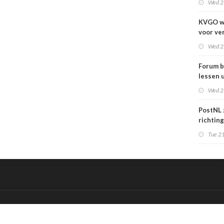
Wed 2
KVGO w
voor ve
verslec
Wed 2
zakelij
Forum b
lessen u
grafime
Wed 2
over
carrièr
PostNL 
richtin
verschr
Tue 21
grafisc
en hun 
betalen
&
Onderdeel van:
BrancheConnect
De