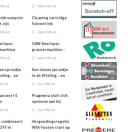
ueel is
Bar 2.1 m – z.g.a.n.
9th Jul
Wed 29th Jul
enkroonprins
Cleaning cartridge
 zijn
Solvent Ink
9th Jul
Wed 29th Jul
erlaser
50W fiberlaser
rmachine
graveermachine –
complete set
9th Jul
Wed 29th Jul
uw sprookje
Een nieuw sprookje
teling… en
in de Efteling… en
nen niet
wij kunnen niet
th Jul
Tue 28th Jul
n!
wachten!
lanceert E
Pragmeta sluit zich
or
opnieuw aan bij
tere print-
Ghent Workgroup
th Jul
Tue 28th Jul
productie in
display
 combineert
Vergoedingsregeling
DTF in
WIA-fouten start op