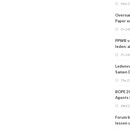
nieuwe
Mon 2
Overna
Paper e
IPP afg
Fri 24
PPWR v
leden: a
hulpmid
Fri 24
docume
webina
Ledenvo
overzich
Samen D
één ple
Veilig
Thu 23
BOPE 20
Agents 
in het
Wed 2
verkoo
Forum b
lessen u
grafime