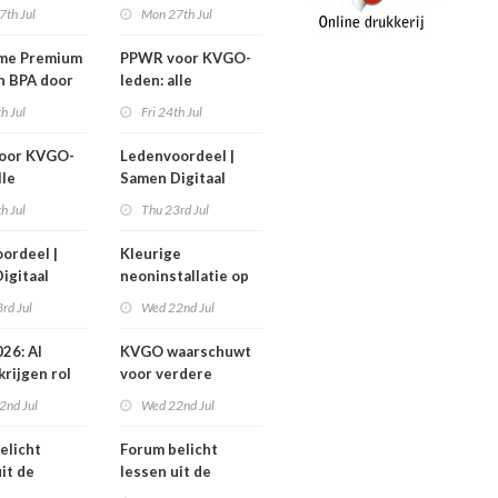
 GTX300
1 september
7th Jul
Mon 27th Jul
me Premium
PPWR voor KVGO-
n BPA door
leden: alle
erond
hulpmiddelen,
th Jul
Fri 24th Jul
documenten en
webinar
oor KVGO-
Ledenvoordeel |
overzichtelijk op
lle
Samen Digitaal
één plek
delen,
Veilig
th Jul
Thu 23rd Jul
nten en
r
ordeel |
Kleurige
telijk op
igitaal
neoninstallatie op
k
cover Sign Benelux
rd Jul
Wed 22nd Jul
26: AI
KVGO waarschuwt
krijgen rol
voor verdere
verslechtering
2nd Jul
Wed 22nd Jul
pproces
zakelijke postmarkt
elicht
Forum belicht
it de
lessen uit de
diabranche
grafimediabranche