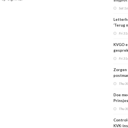
snijplot
Sat 1s
Letterh
‘Terug 
basis’
Fri 31s
KVGO en
gesprek
branche
Fri 31s
Zorgen 
postmar
landeli
Thu 30
Doe mee
Prinsje
2026
Thu 30
Control
KVK-ins