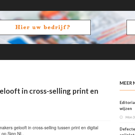
eer
MEER 
looft in cross-selling print en
Editoria
wijzen
Mon 3
kers gelooft in cross-selling tussen print en digital
Defect
ll op Sign.NL.