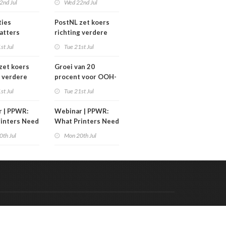
2nd Jul
Wed 22nd Jul
over
eswitches
carrièreswitches
ties
PostNL zet koers
atters
richting verdere
 2026
verschraling:
st Jul
Tue 21st Jul
grafische bedrijven
en hun klanten
zet koers
Groei van 20
betalen de rekening
g verdere
procent voor OOH-
aling:
markt
st Jul
Tue 21st Jul
he bedrijven
klanten
 | PPWR:
Webinar | PPWR:
 de rekening
inters Need
What Printers Need
w
to Know
0th Jul
Mon 20th Jul
Code & Hosted by:
 Meern Multimedia
VDVO
Contact