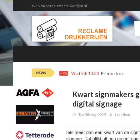
Welkom op reclamedrukkerijen.nl
NEWS
Wed 5th 13:33
Printertrends en m
NEW
Kwart signmakers ge
digital signage
Tue 5th Aug 2025
Lees Bron
Iets meer dan een kwart van de signma
signage. Dat blijkt uit een recente po