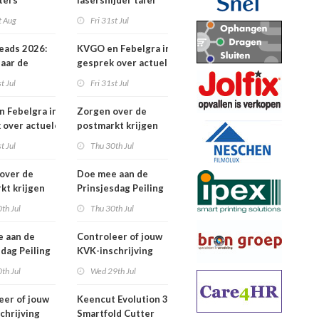
ters
lasersnijder tafel
t Aug
Fri 31st Jul
eads 2026:
KVGO en Febelgra in
naar de
gesprek over actuele
brancheontwikkelingen
t Jul
Fri 31st Jul
 Febelgra in
Zorgen over de
 over actuele
postmarkt krijgen
ontwikkelingen
landelijke aandacht
t Jul
Thu 30th Jul
over de
Doe mee aan de
kt krijgen
Prinsjesdag Peiling
jke aandacht
2026
th Jul
Thu 30th Jul
 aan de
Controleer of jouw
sdag Peiling
KVK-inschrijving
nog actueel is
th Jul
Wed 29th Jul
eer of jouw
Keencut Evolution 3
chrijving
Smartfold Cutter