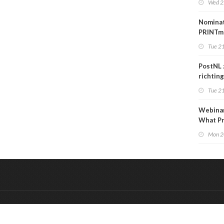
Wed 2
over
carrièr
Nomina
PRINTm
Awards
Tue 21
PostNL 
richtin
verschr
Tue 21
grafisc
en hun 
Webinar
betalen
What Pr
to Kno
Mon 2
&
Onderdeel van:
BrancheConnect
De