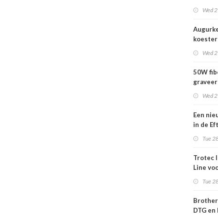
nog act
Wed 2
Augurk
koestert
vrijheid
Wed 2
50W fib
gravee
Wed 2
Een nie
in de Ef
wij kun
Tue 28
wachte
Trotec 
Line vo
efficiën
Tue 28
to-cut-
sign en 
Brother
DTG en 