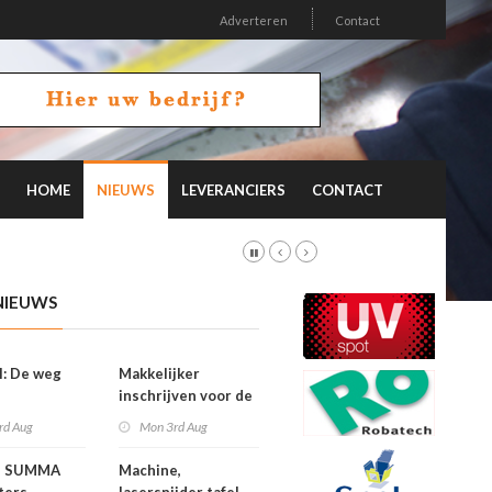
Adverteren
Contact
HOME
NIEUWS
LEVERANCIERS
CONTACT
NIEUWS
l: De weg
Makkelijker
inschrijven voor de
FESPA Awards
rd Aug
Mon 3rd Aug
e SUMMA
Machine,