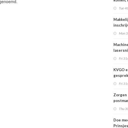
komen, 
' genoemd.
waar we
Tue 4t
gaan
Makkeli
inschri
FESPA 
Mon 3
Machine
lasersni
Fri 31s
KVGO en
gesprek
branche
Fri 31s
Zorgen 
postmar
landeli
Thu 30
Doe mee
Prinsje