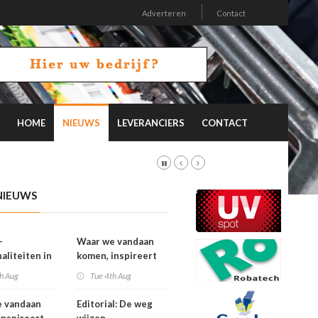
Adverteren
Contact
HOME
NIEUWS
LEVERANCIERS
CONTACT
NIEUWS
-
Waar we vandaan
aliteiten in
komen, inspireert
on 26.2
waar we naartoe
h Aug
Tue 4th Aug
gaan
e vandaan
Editorial: De weg