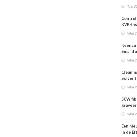
2026
Thu 30
Control
KVK-ins
nog act
Wed 2
Keencut
Smartfo
Bar 2.1 
Wed 2
Cleanin
Solvent
Wed 2
50W fib
graveer
complet
Wed 2
Een nie
in de Ef