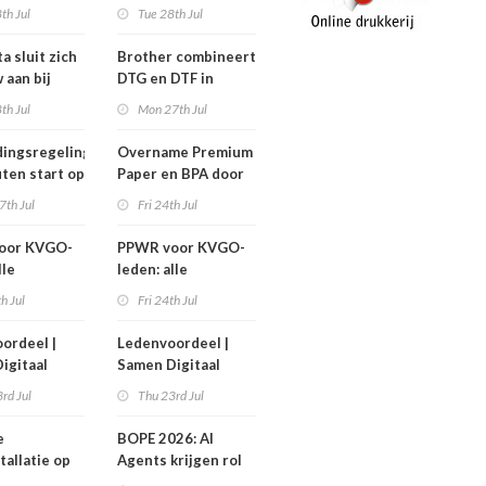
nen niet
efficiëntere print-
th Jul
Tue 28th Jul
n!
to-cut-productie in
sign en display
a sluit zich
Brother combineert
 aan bij
DTG en DTF in
Workgroup
nieuwe GTX300
th Jul
Mon 27th Jul
ingsregeling
Overname Premium
ten start op
Paper en BPA door
ember
IPP afgerond
7th Jul
Fri 24th Jul
oor KVGO-
PPWR voor KVGO-
lle
leden: alle
delen,
hulpmiddelen,
th Jul
Fri 24th Jul
nten en
documenten en
r
webinar
ordeel |
Ledenvoordeel |
telijk op
overzichtelijk op
igitaal
Samen Digitaal
k
één plek
Veilig
rd Jul
Thu 23rd Jul
e
BOPE 2026: AI
tallatie op
Agents krijgen rol
ign Benelux
in het