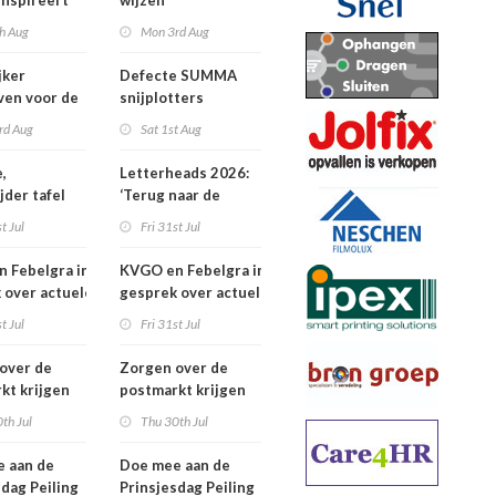
inspireert
wijzen
 naartoe
h Aug
Mon 3rd Aug
jker
Defecte SUMMA
jven voor de
snijplotters
Awards
rd Aug
Sat 1st Aug
,
Letterheads 2026:
jder tafel
‘Terug naar de
basis’
t Jul
Fri 31st Jul
 Febelgra in
KVGO en Febelgra in
 over actuele
gesprek over actuele
ontwikkelingen
brancheontwikkelingen
t Jul
Fri 31st Jul
over de
Zorgen over de
kt krijgen
postmarkt krijgen
jke aandacht
landelijke aandacht
th Jul
Thu 30th Jul
 aan de
Doe mee aan de
sdag Peiling
Prinsjesdag Peiling