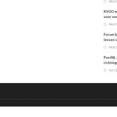
Wed 2
KVGO w
voor ve
verslec
Wed 2
zakelij
Forum b
lessen u
grafime
Wed 2
over
carrièr
PostNL 
richtin
verschr
Tue 21
grafisc
en hun 
betalen
&
Onderdeel van:
BrancheConnect
De