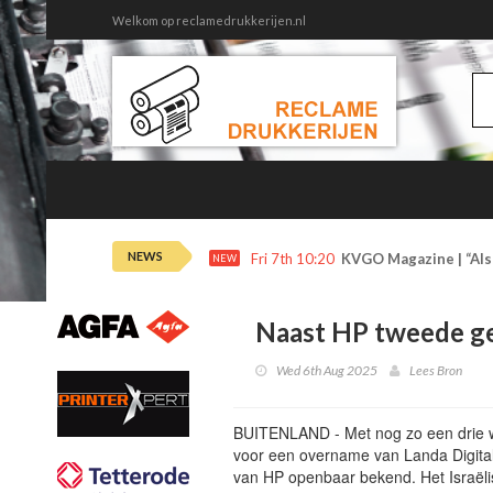
Welkom op reclamedrukkerijen.nl
NEWS
Fri 7th 10:20
KVGO Magazine | “Als 
NEW
Naast HP tweede g
Wed 6th Aug 2025
Lees Bron
BUITENLAND - Met nog zo een drie we
voor een overname van Landa Digital P
van HP openbaar bekend. Het Israëlis