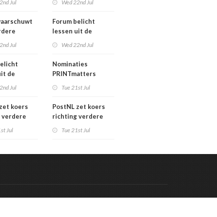
2nd Jul
Wed 22nd Jul
verkoopproces
aarschuwt
Forum belicht
rdere
lessen uit de
htering
grafimediabranche
2nd Jul
Wed 22nd Jul
ke postmarkt
over
carrièreswitches
elicht
Nominaties
it de
PRINTmatters
diabranche
Awards 2026
2nd Jul
Tue 21st Jul
eswitches
zet koers
PostNL zet koers
g verdere
richting verdere
aling:
verschraling:
st Jul
Tue 21st Jul
he bedrijven
grafische bedrijven
klanten
en hun klanten
 de rekening
betalen de rekening
Code & Hosted by:
 Meern Multimedia
VDVO
Contact