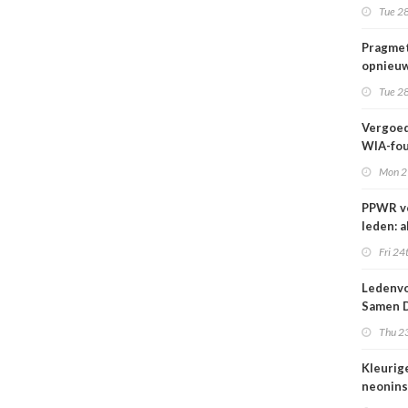
wij kun
Tue 28
wachte
Pragmet
opnieuw
Ghent 
Tue 28
Vergoed
WIA-fou
1 sept
Mon 2
PPWR v
leden: a
hulpmid
Fri 24
docume
webina
Ledenvo
overzich
Samen D
één ple
Veilig
Thu 23
Kleurig
neonins
cover S