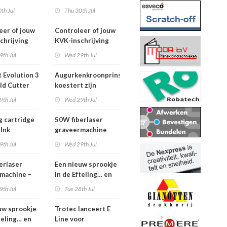
2026
th Jul
Thu 30th Jul
eer of jouw
Controleer of jouw
chrijving
KVK-inschrijving
ueel is
nog actueel is
9th Jul
Wed 29th Jul
 Evolution 3
Augurkenkroonprins
ld Cutter
koestert zijn
m – z.g.a.n.
vrijheid
9th Jul
Wed 29th Jul
g cartridge
50W fiberlaser
 Ink
graveermachine
9th Jul
Wed 29th Jul
erlaser
Een nieuw sprookje
machine –
in de Efteling… en
e set
wij kunnen niet
9th Jul
Tue 28th Jul
wachten!
uw sprookje
Trotec lanceert E
teling… en
Line voor