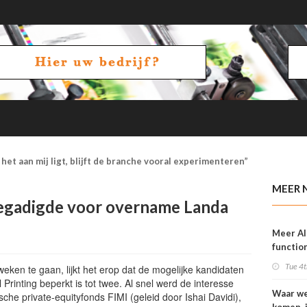
het aan mij ligt, blijft de branche vooral experimenteren”
MEER 
egadigde voor overname Landa
Meer AI
function
OneVisi
Tue 4t
ken te gaan, lijkt het erop dat de mogelijke kandidaten
rinting beperkt is tot twee. Al snel werd de interesse
Waar w
che private-equityfonds FIMI (geleid door Ishai Davidi),