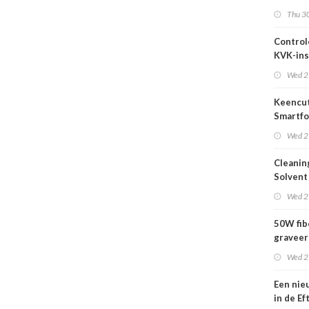
2026
Thu 30
Control
KVK-ins
nog act
Wed 2
Keencut
Smartfo
Bar 2.1 
Wed 2
Cleanin
Solvent
Wed 2
50W fib
graveer
complet
Wed 2
Een nie
in de Ef