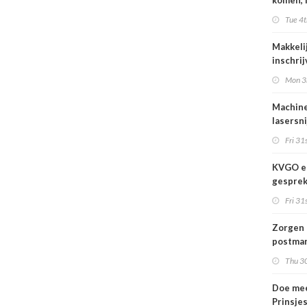
komen, 
waar we
Tue 4t
gaan
Makkeli
inschri
FESPA 
Mon 3
Machine
lasersni
Fri 31s
KVGO en
gesprek
branche
Fri 31s
Zorgen 
postmar
landeli
Thu 30
Doe mee
Prinsje