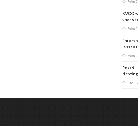
Wed 2
KVGO w
voor ve
verslec
Wed 2
zakelij
Forum b
lessen u
grafime
Wed 2
over
carrièr
PostNL 
richtin
verschr
Tue 21
grafisc
en hun 
betalen
&
Onderdeel van:
BrancheConnect
De