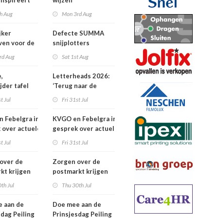
inspireert
wijzen
 naartoe
h Aug
Mon 3rd Aug
jker
Defecte SUMMA
jven voor de
snijplotters
Awards
rd Aug
Sat 1st Aug
,
Letterheads 2026:
jder tafel
‘Terug naar de
basis’
t Jul
Fri 31st Jul
 Febelgra in
KVGO en Febelgra in
 over actuele
gesprek over actuele
ontwikkelingen
brancheontwikkelingen
t Jul
Fri 31st Jul
over de
Zorgen over de
kt krijgen
postmarkt krijgen
jke aandacht
landelijke aandacht
th Jul
Thu 30th Jul
 aan de
Doe mee aan de
sdag Peiling
Prinsjesdag Peiling