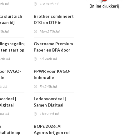
nen niet
efficiëntere print-
th Jul
Tue 28th Jul
n!
to-cut-productie in
sign en display
a sluit zich
Brother combineert
 aan bij
DTG en DTF in
Workgroup
nieuwe GTX300
th Jul
Mon 27th Jul
ingsregeling
Overname Premium
ten start op
Paper en BPA door
ember
IPP afgerond
7th Jul
Fri 24th Jul
oor KVGO-
PPWR voor KVGO-
lle
leden: alle
delen,
hulpmiddelen,
th Jul
Fri 24th Jul
nten en
documenten en
r
webinar
ordeel |
Ledenvoordeel |
telijk op
overzichtelijk op
igitaal
Samen Digitaal
k
één plek
Veilig
rd Jul
Thu 23rd Jul
e
BOPE 2026: AI
tallatie op
Agents krijgen rol
ign Benelux
in het