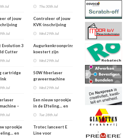
2026
th Jul
Thu 30th Jul
eer of jouw
Controleer of jouw
chrijving
KVK-inschrijving
ueel is
nog actueel is
9th Jul
Wed 29th Jul
 Evolution 3
Augurkenkroonprins
ld Cutter
koestert zijn
m – z.g.a.n.
vrijheid
9th Jul
Wed 29th Jul
g cartridge
50W fiberlaser
 Ink
graveermachine
9th Jul
Wed 29th Jul
erlaser
Een nieuw sprookje
machine –
in de Efteling… en
e set
wij kunnen niet
9th Jul
Tue 28th Jul
wachten!
uw sprookje
Trotec lanceert E
teling… en
Line voor