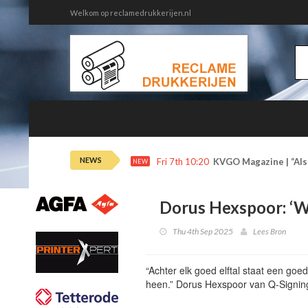
Welkom op reclamedrukkerijen.nl
NEWS
Fri 7th 10:20
KVGO Magazine | “Als 
NEW
Dorus Hexspoor: ‘W
Thu 4th Sep 2025
Lees Bron
“Achter elk goed elftal staat een go
heen.” Dorus Hexspoor van Q-Signin