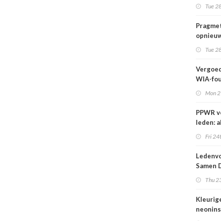
wij kun
Tue 28
wachte
Pragmet
opnieuw
Ghent 
Tue 28
Vergoed
WIA-fou
1 sept
Mon 2
PPWR v
leden: a
hulpmid
Fri 24
docume
webina
Ledenvo
overzich
Samen D
één ple
Veilig
Thu 23
Kleurig
neonins
cover S