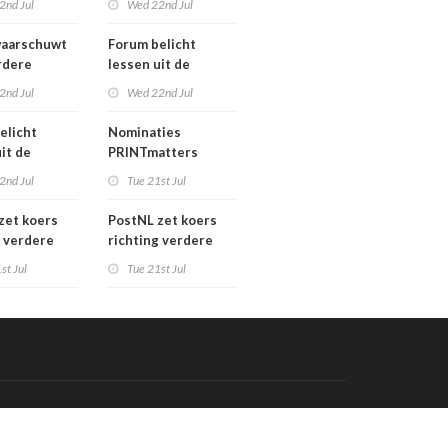
2nd Jul
Wed 22nd Jul
verkoopproces
aarschuwt
Forum belicht
rdere
lessen uit de
htering
grafimediabranche
2nd Jul
Wed 22nd Jul
ke postmarkt
over
carrièreswitches
elicht
Nominaties
it de
PRINTmatters
diabranche
Awards 2026
2nd Jul
Tue 21st Jul
eswitches
zet koers
PostNL zet koers
g verdere
richting verdere
aling:
verschraling:
st Jul
Tue 21st Jul
he bedrijven
grafische bedrijven
klanten
en hun klanten
 de rekening
betalen de rekening
Code & Hosted by:
 Meern Multimedia
VDVO
Contact