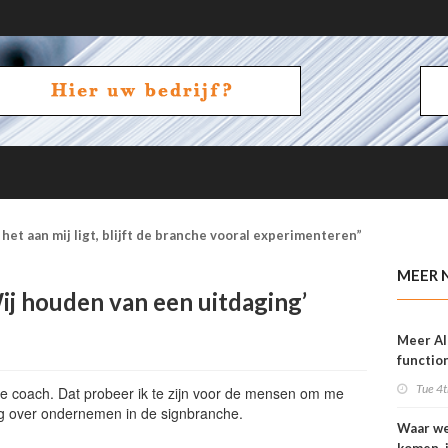
het aan mij ligt, blijft de branche vooral experimenteren”
MEER 
ij houden van een uitdaging’
Meer AI
function
OneVisi
Tue 4t
ede coach. Dat probeer ik te zijn voor de mensen om me
g over ondernemen in de signbranche.
Waar w