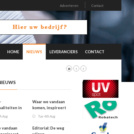
Adverteren
Contact
HOME
NIEUWS
LEVERANCIERS
CONTACT
NIEUWS
-
Waar we vandaan
aliteiten in
komen, inspireert
on 26.2
waar we naartoe
h Aug
Tue 4th Aug
gaan
e vandaan
Editorial: De weg