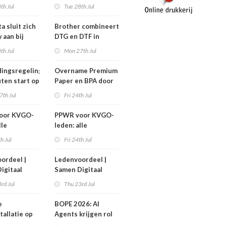
nen niet
efficiëntere print-
th Jul
Tue 28th Jul
n!
to-cut-productie in
sign en display
a sluit zich
Brother combineert
 aan bij
DTG en DTF in
Workgroup
nieuwe GTX300
th Jul
Mon 27th Jul
ingsregeling
Overname Premium
ten start op
Paper en BPA door
ember
IPP afgerond
7th Jul
Fri 24th Jul
oor KVGO-
PPWR voor KVGO-
lle
leden: alle
delen,
hulpmiddelen,
th Jul
Fri 24th Jul
nten en
documenten en
r
webinar
ordeel |
Ledenvoordeel |
telijk op
overzichtelijk op
igitaal
Samen Digitaal
k
één plek
Veilig
rd Jul
Thu 23rd Jul
e
BOPE 2026: AI
tallatie op
Agents krijgen rol
ign Benelux
in het