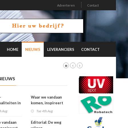
Adverteren
Contact
HOME
NIEUWS
LEVERANCIERS
CONTACT
NIEUWS
-
Waar we vandaan
aliteiten in
komen, inspireert
on 26.2
waar we naartoe
h Aug
Tue 4th Aug
gaan
e vandaan
Editorial: De weg