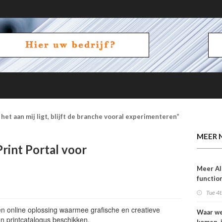
het aan mij ligt, blijft de branche vooral experimenteren”
MEER 
Print Portal voor
Meer AI
function
OneVisi
Tue 4t
een online oplossing waarmee grafische en creatieve
Waar w
en printcatalogus beschikken.