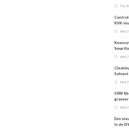
2026
Thu 30
Control
KVK-ins
nog act
Wed 2
Keencut
Smartfo
Bar 2.1 
Wed 2
Cleanin
Solvent
Wed 2
50W fib
graveer
complet
Wed 2
Een nie
in de Ef