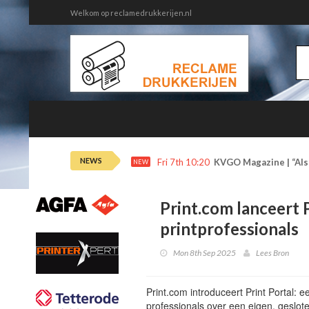
Welkom op reclamedrukkerijen.nl
NEWS
Fri 7th 10:20
KVGO Magazine | “Als 
NEW
Print.com lanceert 
printprofessionals
Mon 8th Sep 2025
Lees Bron
Print.com introduceert Print Portal: 
professionals over een eigen, geslot