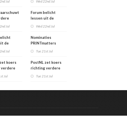
2nd Jul
Wed 22nd Jul
verkoopproces
aarschuwt
Forum belicht
rdere
lessen uit de
htering
grafimediabranche
2nd Jul
Wed 22nd Jul
ke postmarkt
over
carrièreswitches
elicht
Nominaties
it de
PRINTmatters
diabranche
Awards 2026
2nd Jul
Tue 21st Jul
eswitches
zet koers
PostNL zet koers
g verdere
richting verdere
aling:
verschraling:
st Jul
Tue 21st Jul
he bedrijven
grafische bedrijven
klanten
en hun klanten
 de rekening
betalen de rekening
Code & Hosted by:
 Meern Multimedia
VDVO
Contact