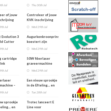
2026
th Jul
Thu 30th Jul
eer of jouw
Controleer of jouw
chrijving
KVK-inschrijving
ueel is
nog actueel is
9th Jul
Wed 29th Jul
 Evolution 3
Augurkenkroonprins
ld Cutter
koestert zijn
m – z.g.a.n.
vrijheid
9th Jul
Wed 29th Jul
g cartridge
50W fiberlaser
 Ink
graveermachine
9th Jul
Wed 29th Jul
erlaser
Een nieuw sprookje
machine –
in de Efteling… en
e set
wij kunnen niet
9th Jul
Tue 28th Jul
wachten!
uw sprookje
Trotec lanceert E
teling… en
Line voor