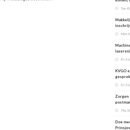
komen, 
waar we
Tue 4t
gaan
Makkeli
inschri
FESPA 
Mon 3
Machine
lasersni
Fri 31s
KVGO en
gesprek
branche
Fri 31s
Zorgen 
postmar
landeli
Thu 30
Doe mee
Prinsje