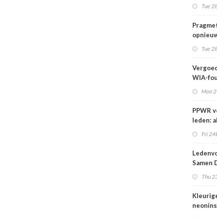
wij kun
Tue 28
wachte
Pragmet
opnieuw
Ghent 
Tue 28
Vergoed
WIA-fou
1 sept
Mon 2
PPWR v
leden: a
hulpmid
Fri 24
docume
webina
Ledenvo
overzich
Samen D
één ple
Veilig
Thu 23
Kleurig
neonins
cover S