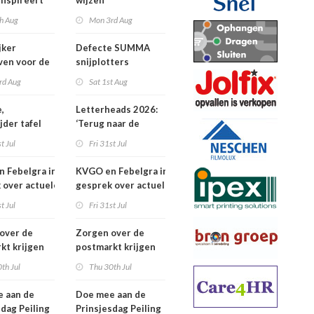
inspireert
wijzen
 naartoe
h Aug
Mon 3rd Aug
jker
Defecte SUMMA
jven voor de
snijplotters
Awards
rd Aug
Sat 1st Aug
,
Letterheads 2026:
jder tafel
‘Terug naar de
basis’
t Jul
Fri 31st Jul
 Febelgra in
KVGO en Febelgra in
 over actuele
gesprek over actuele
ontwikkelingen
brancheontwikkelingen
t Jul
Fri 31st Jul
over de
Zorgen over de
kt krijgen
postmarkt krijgen
jke aandacht
landelijke aandacht
th Jul
Thu 30th Jul
 aan de
Doe mee aan de
sdag Peiling
Prinsjesdag Peiling