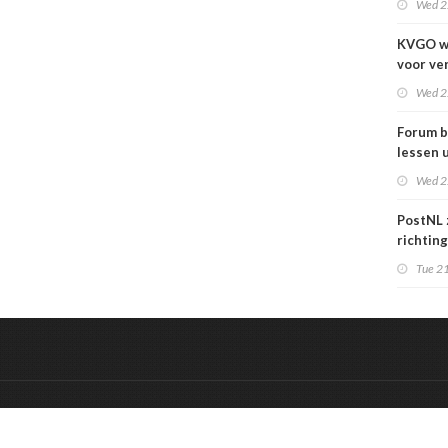
Wed 2
KVGO w
voor ve
verslec
Wed 2
zakelij
Forum b
lessen u
grafime
Wed 2
over
carrièr
PostNL 
richtin
verschr
Tue 21
grafisc
en hun 
betalen
&
Onderdeel van:
BrancheConnect
De