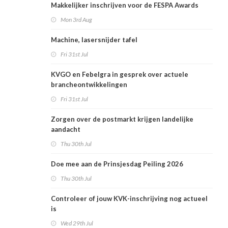
Makkelijker inschrijven voor de FESPA Awards
Mon 3rd Aug
Machine, lasersnijder tafel
Fri 31st Jul
KVGO en Febelgra in gesprek over actuele
brancheontwikkelingen
Fri 31st Jul
Zorgen over de postmarkt krijgen landelijke
aandacht
Thu 30th Jul
Doe mee aan de Prinsjesdag Peiling 2026
Thu 30th Jul
Controleer of jouw KVK-inschrijving nog actueel
is
Wed 29th Jul