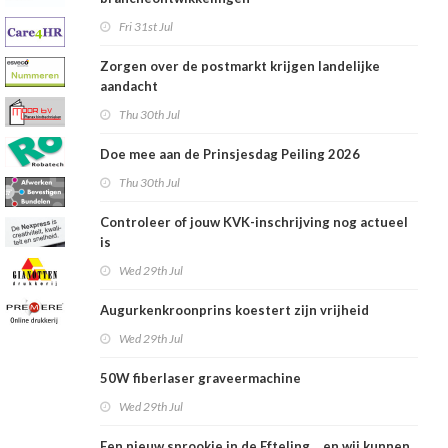
Fri 31st Jul
Zorgen over de postmarkt krijgen landelijke
aandacht
Thu 30th Jul
Doe mee aan de Prinsjesdag Peiling 2026
Thu 30th Jul
Controleer of jouw KVK-inschrijving nog actueel
is
Wed 29th Jul
Augurkenkroonprins koestert zijn vrijheid
Wed 29th Jul
50W fiberlaser graveermachine
Wed 29th Jul
Een nieuw sprookje in de Efteling… en wij kunnen