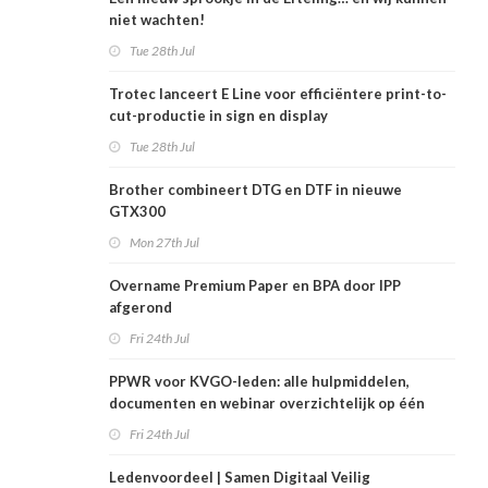
niet wachten!
Tue 28th Jul
Trotec lanceert E Line voor efficiëntere print-to-
cut-productie in sign en display
Tue 28th Jul
Brother combineert DTG en DTF in nieuwe
GTX300
Mon 27th Jul
Overname Premium Paper en BPA door IPP
afgerond
Fri 24th Jul
PPWR voor KVGO-leden: alle hulpmiddelen,
documenten en webinar overzichtelijk op één
plek
Fri 24th Jul
Ledenvoordeel | Samen Digitaal Veilig