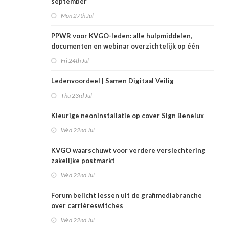
september
Mon 27th Jul
PPWR voor KVGO-leden: alle hulpmiddelen,
documenten en webinar overzichtelijk op één
plek
Fri 24th Jul
Ledenvoordeel | Samen Digitaal Veilig
Thu 23rd Jul
Kleurige neoninstallatie op cover Sign Benelux
Wed 22nd Jul
KVGO waarschuwt voor verdere verslechtering
zakelijke postmarkt
Wed 22nd Jul
Forum belicht lessen uit de grafimediabranche
over carrièreswitches
Wed 22nd Jul