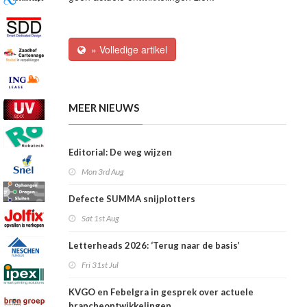
» Volledige artikel
MEER NIEUWS
Editorial: De weg wijzen
Mon 3rd Aug
Defecte SUMMA snijplotters
Sat 1st Aug
Letterheads 2026: ‘Terug naar de basis’
Fri 31st Jul
KVGO en Febelgra in gesprek over actuele
brancheontwikkelingen