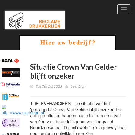
Toggl
navig
Situatie Crown Van Gelder
blijft onzeker
Tue 7th Oct 2025
Lees Bron
TOELEVERANCIERS - De situatie van het
'geplaagde' Crown Van Gelder blijft onzeker. De
actie pamfletten hangen nog altijd aan de gevel
van één van de bedrijfsgebouwen langs het
Noordzeekanaal. De actiewebsite 'dlagoaway' laat
geen actuele ontwikkelingen zien.