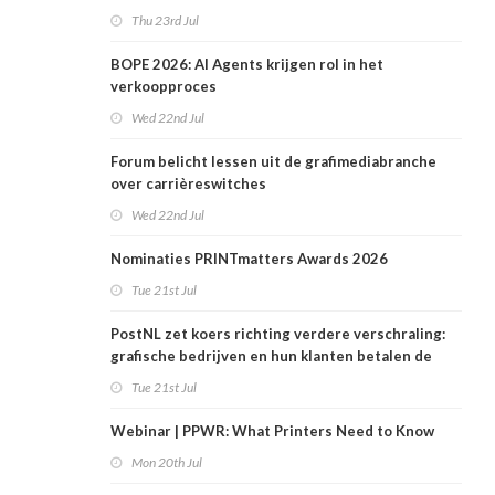
Thu 23rd Jul
BOPE 2026: AI Agents krijgen rol in het
verkoopproces
Wed 22nd Jul
Forum belicht lessen uit de grafimediabranche
over carrièreswitches
Wed 22nd Jul
Nominaties PRINTmatters Awards 2026
Tue 21st Jul
PostNL zet koers richting verdere verschraling:
grafische bedrijven en hun klanten betalen de
rekening
Tue 21st Jul
Webinar | PPWR: What Printers Need to Know
Mon 20th Jul