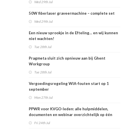
Wed 29th Jul
50W fiberlaser graveermachine – complete set
Wed 29th Jul
Een nieuw sprookje in de Efteling… en wij kunnen
niet wachten!
Tue 28th Jul
Pragmeta sluit zich opnieuw aan bij Ghent
Workgroup
Tue 28th Jul
Vergoedingsregeling WIA-fouten start op 1
september
Mon 27th Jul
PPWR voor KVGO-leden: alle hulpmiddelen,
documenten en webinar overzichtelijk op één
plek
Fri 24th Jul