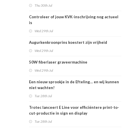
Thu 30th Jul
Controleer of jouw KVK-inschrijving nog actueel
is
Wed 29th Jul
Augurkenkroonprins koestert zijn vrijheid
Wed 29th Jul
50W fiberlaser graveermachine
Wed 29th Jul
Een nieuw sprookje in de Efteling… en wij kunnen
niet wachten!
Tue 28th Jul
Trotec lanceert E Line voor efficiëntere print-to-
cut-productie in sign en display
Tue 28th Jul