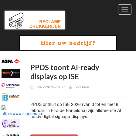
Toggl
navig
PPDS toont AI-ready
displays op ISE
Thu 27th Nov 2025
Lees Bron
PPDS onthult op ISE 2026 (van 3 tot en met 6
februari in Fira de Barcelona) zijn allereerste AI-
ready digital signage-displays.