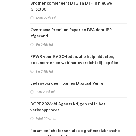
Brother combineert DTG en DTF in nieuwe
GTX300
Mon 27th Jul
Overname Premium Paper en BPA door IPP
afgerond
Fri 24th Jul
PPWR voor KVGO-leden: alle hulpmiddelen,
documenten en webinar overzichtelijk op één
plek
Fri 24th Jul
Ledenvoordeel | Samen Digitaal Veilig
Thu 23rd Jul
BOPE 2026: AI Agents krijgen rol in het
verkoopproces
Wed 22nd Jul
Forum belicht lessen uit de grafimediabranche