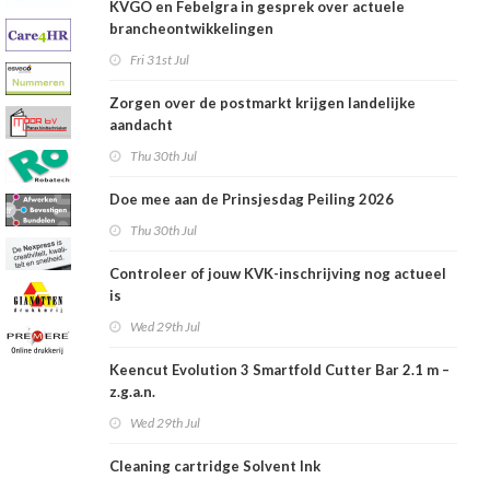
KVGO en Febelgra in gesprek over actuele
brancheontwikkelingen
Fri 31st Jul
Zorgen over de postmarkt krijgen landelijke
aandacht
Thu 30th Jul
Doe mee aan de Prinsjesdag Peiling 2026
Thu 30th Jul
Controleer of jouw KVK-inschrijving nog actueel
is
Wed 29th Jul
Keencut Evolution 3 Smartfold Cutter Bar 2.1 m –
z.g.a.n.
Wed 29th Jul
Cleaning cartridge Solvent Ink