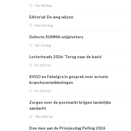
Tue 4th Aug
Editorial: De weg wijzen
Mon 3rd Aug
Defecte SUMMA snijplotters
Sat 1st Aug
Letterheads 2026: ‘Terug naar de basis’
Fri 31st Jul
KVGO en Febelgra in gesprek over actuele
brancheontwikkelingen
Fri 31st Jul
Zorgen over de postmarkt krijgen landelijke
aandacht
Thu 30th Jul
Doe mee aan de Prinsjesdag Peiling 2026