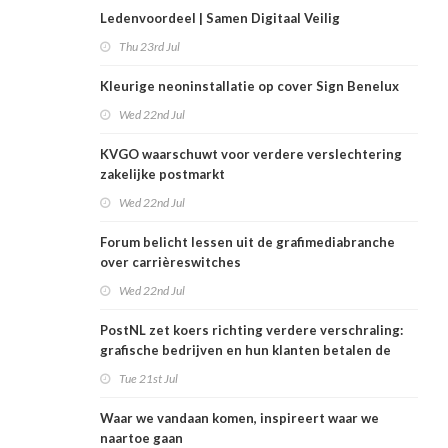
Ledenvoordeel | Samen Digitaal Veilig
Thu 23rd Jul
Kleurige neoninstallatie op cover Sign Benelux
Wed 22nd Jul
KVGO waarschuwt voor verdere verslechtering
zakelijke postmarkt
Wed 22nd Jul
Forum belicht lessen uit de grafimediabranche
over carrièreswitches
Wed 22nd Jul
PostNL zet koers richting verdere verschraling:
grafische bedrijven en hun klanten betalen de
rekening
Tue 21st Jul
Waar we vandaan komen, inspireert waar we
naartoe gaan