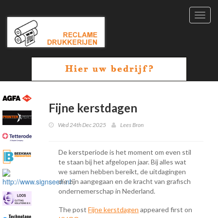
Toggl
navig
Fijne kerstdagen
Wed 24th Dec 2025
Lees Bron
De kerstperiode is het moment om even stil
te staan bij het afgelopen jaar. Bij alles wat
we samen hebben bereikt, de uitdagingen
die zijn aangegaan en de kracht van grafisch
ondernemerschap in Nederland.
The post
Fijne kerstdagen
appeared first on