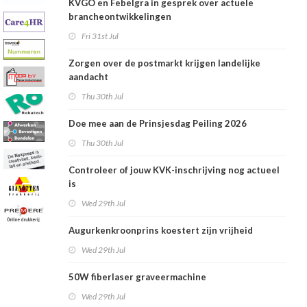
KVGO en Febelgra in gesprek over actuele
brancheontwikkelingen
Fri 31st Jul
Zorgen over de postmarkt krijgen landelijke
aandacht
Thu 30th Jul
Doe mee aan de Prinsjesdag Peiling 2026
Thu 30th Jul
Controleer of jouw KVK-inschrijving nog actueel
is
Wed 29th Jul
Augurkenkroonprins koestert zijn vrijheid
Wed 29th Jul
50W fiberlaser graveermachine
Wed 29th Jul