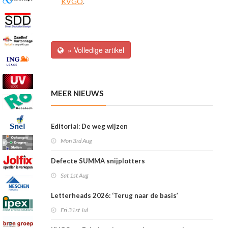
KVGO
.
» Volledige artikel
MEER NIEUWS
Editorial: De weg wijzen
Mon 3rd Aug
Defecte SUMMA snijplotters
Sat 1st Aug
Letterheads 2026: ‘Terug naar de basis’
Fri 31st Jul