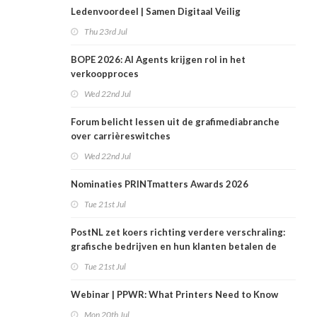
Ledenvoordeel | Samen Digitaal Veilig
Thu 23rd Jul
BOPE 2026: AI Agents krijgen rol in het
verkoopproces
Wed 22nd Jul
Forum belicht lessen uit de grafimediabranche
over carrièreswitches
Wed 22nd Jul
Nominaties PRINTmatters Awards 2026
Tue 21st Jul
PostNL zet koers richting verdere verschraling:
grafische bedrijven en hun klanten betalen de
rekening
Tue 21st Jul
Webinar | PPWR: What Printers Need to Know
Mon 20th Jul