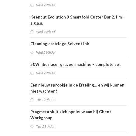
Wed 29th Jul
Keencut Evolution 3 Smartfold Cutter Bar 2.1 m –
z.g.a.n.
Wed 29th Jul
Cleaning cartridge Solvent Ink
Wed 29th Jul
50W fiberlaser graveermachine – complete set
Wed 29th Jul
Een nieuw sprookje in de Efteling… en wij kunnen
niet wachten!
Tue 28th Jul
Pragmeta sluit zich opnieuw aan bij Ghent
Workgroup
Tue 28th Jul