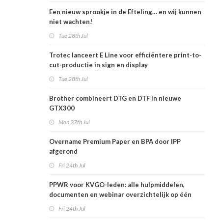
Een nieuw sprookje in de Efteling… en wij kunnen
niet wachten!
Tue 28th Jul
Trotec lanceert E Line voor efficiëntere print-to-
cut-productie in sign en display
Tue 28th Jul
Brother combineert DTG en DTF in nieuwe
GTX300
Mon 27th Jul
Overname Premium Paper en BPA door IPP
afgerond
Fri 24th Jul
PPWR voor KVGO-leden: alle hulpmiddelen,
documenten en webinar overzichtelijk op één
plek
Fri 24th Jul