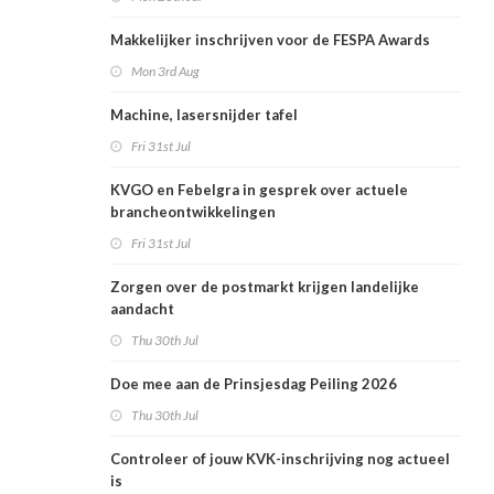
Makkelijker inschrijven voor de FESPA Awards
Mon 3rd Aug
Machine, lasersnijder tafel
Fri 31st Jul
KVGO en Febelgra in gesprek over actuele
brancheontwikkelingen
Fri 31st Jul
Zorgen over de postmarkt krijgen landelijke
aandacht
Thu 30th Jul
Doe mee aan de Prinsjesdag Peiling 2026
Thu 30th Jul
Controleer of jouw KVK-inschrijving nog actueel
is