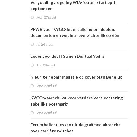
Vergoedingsregeling WIA-fouten start op 1
september
Mon 27th Jul
PPWR voor KVGO-leden: alle hulpmiddelen,
documenten en webinar overzichtelijk op één
plek
Fri 24th Jul
Ledenvoordeel | Samen Digitaal Veilig
Thu 23rd Jul
Kleurige neoninstallatie op cover Sign Benelux
Wed 22nd Jul
KVGO waarschuwt voor verdere verslechtering
zakelijke postmarkt
Wed 22nd Jul
Forum belicht lessen uit de grafimediabranche
over carrièreswitches