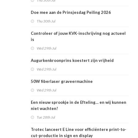
Thu 30th Jul
Doe mee aan de Prinsjesdag Peiling 2026
Thu 30th Jul
Controleer of jouw KVK-inschrijving nog actueel
is
Wed 29th Jul
Augurkenkroonprins koestert zijn vrijheid
Wed 29th Jul
50W fiberlaser graveermachine
Wed 29th Jul
Een nieuw sprookje in de Efteling… en wij kunnen
niet wachten!
Tue 28th Jul
Trotec lanceert E Line voor efficiëntere print-to-
cut-productie in sign en display