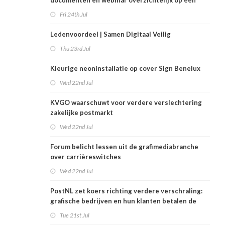
documenten en webinar overzichtelijk op één
plek
Fri 24th Jul
Ledenvoordeel | Samen Digitaal Veilig
Thu 23rd Jul
Kleurige neoninstallatie op cover Sign Benelux
Wed 22nd Jul
KVGO waarschuwt voor verdere verslechtering
zakelijke postmarkt
Wed 22nd Jul
Forum belicht lessen uit de grafimediabranche
over carrièreswitches
Wed 22nd Jul
PostNL zet koers richting verdere verschraling:
grafische bedrijven en hun klanten betalen de
rekening
Tue 21st Jul