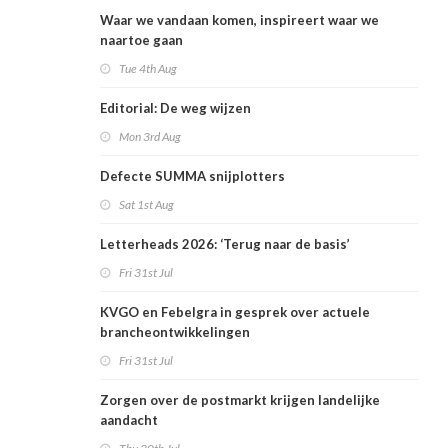
Waar we vandaan komen, inspireert waar we
naartoe gaan
Tue 4th Aug
Editorial: De weg wijzen
Mon 3rd Aug
Defecte SUMMA snijplotters
Sat 1st Aug
Letterheads 2026: ‘Terug naar de basis’
Fri 31st Jul
KVGO en Febelgra in gesprek over actuele
brancheontwikkelingen
Fri 31st Jul
Zorgen over de postmarkt krijgen landelijke
aandacht