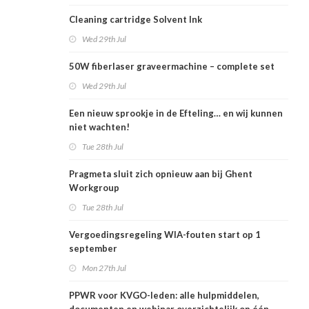
Cleaning cartridge Solvent Ink
Wed 29th Jul
50W fiberlaser graveermachine – complete set
Wed 29th Jul
Een nieuw sprookje in de Efteling… en wij kunnen
niet wachten!
Tue 28th Jul
Pragmeta sluit zich opnieuw aan bij Ghent
Workgroup
Tue 28th Jul
Vergoedingsregeling WIA-fouten start op 1
september
Mon 27th Jul
PPWR voor KVGO-leden: alle hulpmiddelen,