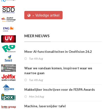
» Volledige artikel
MEER NIEUWS
Meer AI-functionaliteiten in OneVision 26.2
Tue 4th Aug
Waar we vandaan komen, inspireert waar we
naartoe gaan
Tue 4th Aug
Makkelijker inschrijven voor de FESPA Awards
Mon 3rd Aug
Machine, lasersnijder tafel