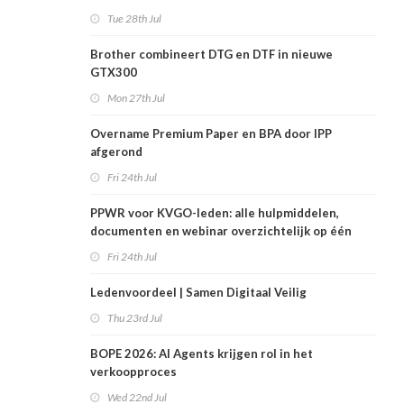
Tue 28th Jul
Brother combineert DTG en DTF in nieuwe
GTX300
Mon 27th Jul
Overname Premium Paper en BPA door IPP
afgerond
Fri 24th Jul
PPWR voor KVGO-leden: alle hulpmiddelen,
documenten en webinar overzichtelijk op één
plek
Fri 24th Jul
Ledenvoordeel | Samen Digitaal Veilig
Thu 23rd Jul
BOPE 2026: AI Agents krijgen rol in het
verkoopproces
Wed 22nd Jul