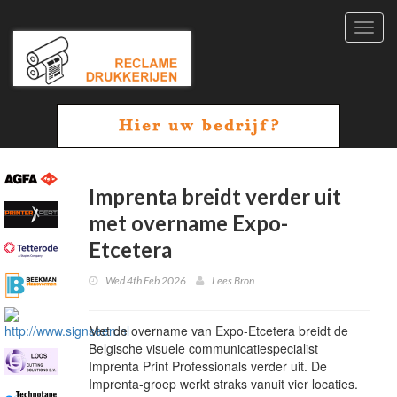
Toggl
navig
Imprenta breidt verder uit
met overname Expo-
Etcetera
Wed 4th Feb 2026
Lees Bron
Met de overname van Expo-Etcetera breidt de
Belgische visuele communicatiespecialist
Imprenta Print Professionals verder uit. De
Imprenta-groep werkt straks vanuit vier locaties.