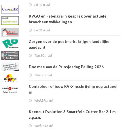
Fri 31st Jul
KVGO en Febelgra in gesprek over actuele
brancheontwikkelingen
Fri 31st Jul
Zorgen over de postmarkt krijgen landelijke
aandacht
Thu 30th Jul
Doe mee aan de Prinsjesdag Peiling 2026
Thu 30th Jul
Controleer of jouw KVK-inschrijving nog actueel
is
Wed 29th Jul
Keencut Evolution 3 Smartfold Cutter Bar 2.1 m –
z.g.a.n.
Wed 29th Jul