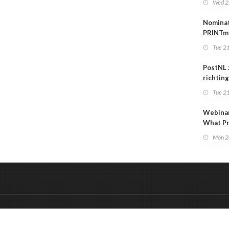
Wed 2
over
carrièr
Nomina
PRINTm
Awards
Tue 21
PostNL 
richtin
verschr
Tue 21
grafisc
en hun 
Webinar
betalen
What Pr
to Kno
Mon 2
&
Onderdeel van:
BrancheConnect
De