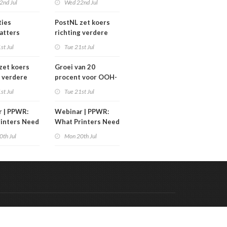
2nd Jul
Wed 22nd Jul
over
eswitches
carrièreswitches
ties
PostNL zet koers
atters
richting verdere
 2026
verschraling:
st Jul
Tue 21st Jul
grafische bedrijven
en hun klanten
zet koers
Groei van 20
betalen de rekening
g verdere
procent voor OOH-
aling:
markt
st Jul
Tue 21st Jul
he bedrijven
klanten
 | PPWR:
Webinar | PPWR:
 de rekening
inters Need
What Printers Need
w
to Know
0th Jul
Mon 20th Jul
Code & Hosted by:
 Meern Multimedia
VDVO
Contact