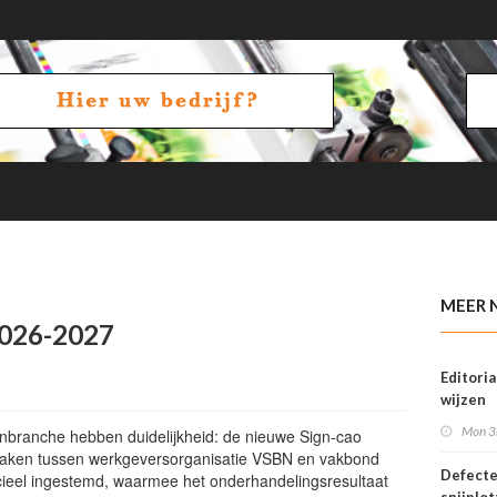
eer
MEER 
2026-2027
Editoria
wijzen
Mon 3
nbranche hebben duidelijkheid: de nieuwe Sign-cao
raken tussen werkgeversorganisatie VSBN en vakbond
Defect
ieel ingestemd, waarmee het onderhandelingsresultaat