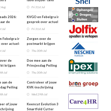
ters
lasersnijder tafel
t Aug
Fri 31st Jul
eads 2026:
KVGO en Febelgra in
naar de
gesprek over actuele
brancheontwikkelingen
t Jul
Fri 31st Jul
 Febelgra in
Zorgen over de
 over actuele
postmarkt krijgen
ontwikkelingen
landelijke aandacht
t Jul
Thu 30th Jul
over de
Doe mee aan de
kt krijgen
Prinsjesdag Peiling
jke aandacht
2026
th Jul
Thu 30th Jul
 aan de
Controleer of jouw
sdag Peiling
KVK-inschrijving
nog actueel is
th Jul
Wed 29th Jul
eer of jouw
Keencut Evolution 3
chrijving
Smartfold Cutter