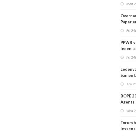
nieuwe
Mon 2
Overna
Paper e
IPP afg
Fri 24
PPWR v
leden: a
hulpmid
Fri 24
docume
webina
Ledenvo
overzich
Samen D
één ple
Veilig
Thu 23
BOPE 20
Agents 
in het
Wed 2
verkoo
Forum b
lessen u
grafime