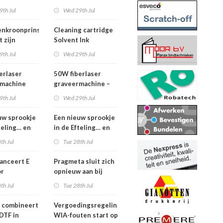
ueel is
Bar 2.1 m – z.g.a.n.
9th Jul
Wed 29th Jul
enkroonprins
Cleaning cartridge
 zijn
Solvent Ink
9th Jul
Wed 29th Jul
erlaser
50W fiberlaser
rmachine
graveermachine –
complete set
9th Jul
Wed 29th Jul
uw sprookje
Een nieuw sprookje
teling… en
in de Efteling… en
nen niet
wij kunnen niet
th Jul
Tue 28th Jul
n!
wachten!
lanceert E
Pragmeta sluit zich
or
opnieuw aan bij
tere print-
Ghent Workgroup
th Jul
Tue 28th Jul
productie in
display
 combineert
Vergoedingsregeling
DTF in
WIA-fouten start op