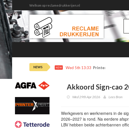
Welkom op reclamedrukkerijen.nl
NEWS
Wed 5th 13:33
Printertrends en m
NEW
Akkoord Sign-cao 
Wed 29th Apr 2026
Lees Bron
Werkgevers en werknemers in de sig
2026–2027 is rond. Na eerdere afsp
LBV hebben beide achterbannen offic