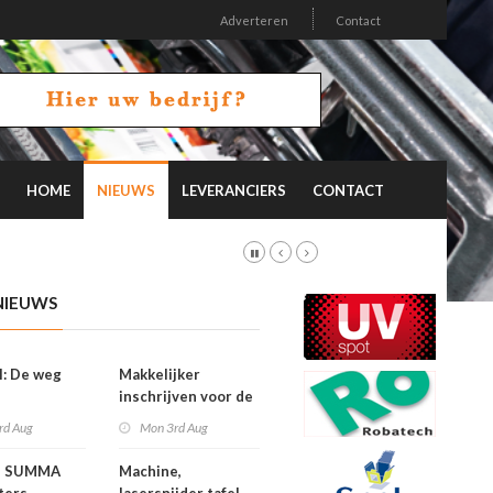
Adverteren
Contact
HOME
NIEUWS
LEVERANCIERS
CONTACT
NIEUWS
l: De weg
Makkelijker
inschrijven voor de
FESPA Awards
rd Aug
Mon 3rd Aug
e SUMMA
Machine,