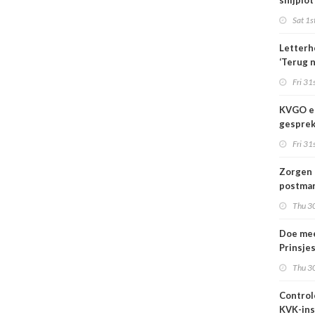
snijplot
Sat 1s
Letterh
‘Terug 
basis’
Fri 31s
KVGO en
gesprek
branche
Fri 31s
Zorgen 
postmar
landeli
Thu 30
Doe mee
Prinsje
2026
Thu 30
Control
KVK-ins