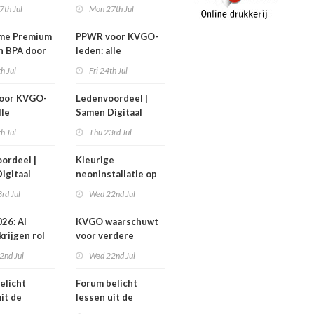
 GTX300
1 september
7th Jul
Mon 27th Jul
me Premium
PPWR voor KVGO-
n BPA door
leden: alle
erond
hulpmiddelen,
th Jul
Fri 24th Jul
documenten en
webinar
oor KVGO-
Ledenvoordeel |
overzichtelijk op
lle
Samen Digitaal
één plek
delen,
Veilig
th Jul
Thu 23rd Jul
nten en
r
ordeel |
Kleurige
telijk op
igitaal
neoninstallatie op
k
cover Sign Benelux
rd Jul
Wed 22nd Jul
26: AI
KVGO waarschuwt
krijgen rol
voor verdere
verslechtering
2nd Jul
Wed 22nd Jul
pproces
zakelijke postmarkt
elicht
Forum belicht
it de
lessen uit de
diabranche
grafimediabranche