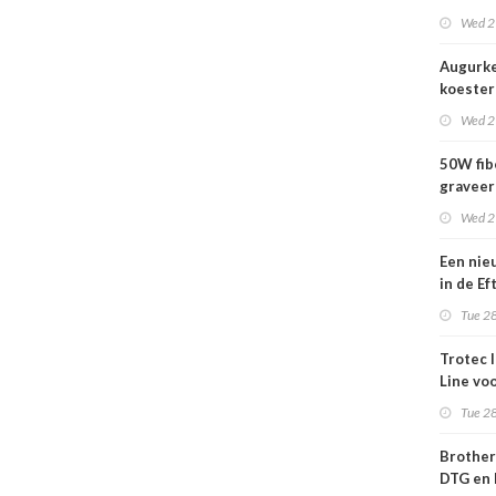
nog act
Wed 2
Augurk
koestert
vrijheid
Wed 2
50W fib
gravee
Wed 2
Een nie
in de Ef
wij kun
Tue 28
wachte
Trotec 
Line vo
efficiën
Tue 28
to-cut-
sign en 
Brother
DTG en 