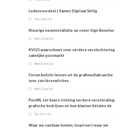
Ledenvoordeel | Samen Digitaal Veilig
Thu 23rd Jul
Kleurige neoninstallatie op cover Sign Benelux
Wed 22nd Jul
KVGO waarschuwt voor verdere verslechtering
zakelijke postmarkt
Wed 22nd Jul
Forum belicht lessen uit de grafimediabranche
over carrièreswitches
Wed 22nd Jul
PostNL zet koers richting verdere verschraling:
grafische bedrijven en hun klanten betalen de
rekening
Tue 21st Jul
Waar we vandaan komen, inspireert waar we