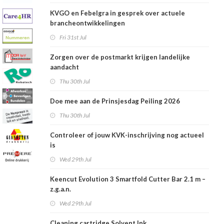
KVGO en Febelgra in gesprek over actuele
brancheontwikkelingen
Fri 31st Jul
Zorgen over de postmarkt krijgen landelijke
aandacht
Thu 30th Jul
Doe mee aan de Prinsjesdag Peiling 2026
Thu 30th Jul
Controleer of jouw KVK-inschrijving nog actueel
is
Wed 29th Jul
Keencut Evolution 3 Smartfold Cutter Bar 2.1 m –
z.g.a.n.
Wed 29th Jul
Cleaning cartridge Solvent Ink