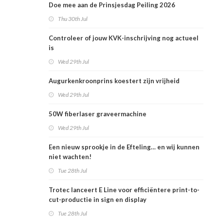
Doe mee aan de Prinsjesdag Peiling 2026
Thu 30th Jul
Controleer of jouw KVK-inschrijving nog actueel
is
Wed 29th Jul
Augurkenkroonprins koestert zijn vrijheid
Wed 29th Jul
50W fiberlaser graveermachine
Wed 29th Jul
Een nieuw sprookje in de Efteling… en wij kunnen
niet wachten!
Tue 28th Jul
Trotec lanceert E Line voor efficiëntere print-to-
cut-productie in sign en display
Tue 28th Jul