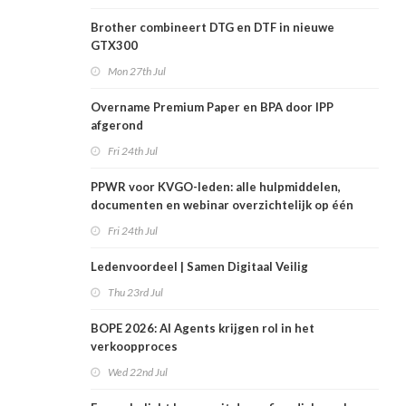
Brother combineert DTG en DTF in nieuwe
GTX300
Mon 27th Jul
Overname Premium Paper en BPA door IPP
afgerond
Fri 24th Jul
PPWR voor KVGO-leden: alle hulpmiddelen,
documenten en webinar overzichtelijk op één
plek
Fri 24th Jul
Ledenvoordeel | Samen Digitaal Veilig
Thu 23rd Jul
BOPE 2026: AI Agents krijgen rol in het
verkoopproces
Wed 22nd Jul