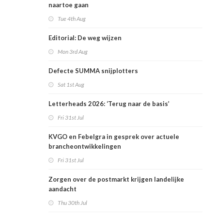
naartoe gaan
Tue 4th Aug
Editorial: De weg wijzen
Mon 3rd Aug
Defecte SUMMA snijplotters
Sat 1st Aug
Letterheads 2026: ‘Terug naar de basis’
Fri 31st Jul
KVGO en Febelgra in gesprek over actuele
brancheontwikkelingen
Fri 31st Jul
Zorgen over de postmarkt krijgen landelijke
aandacht
Thu 30th Jul