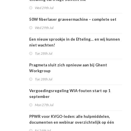
Wed 29th Jul
50W fiberlaser graveermachine – complete set
Wed 29th Jul
Een nieuw sprookje in de Efteling… en wij kunnen
niet wachten!
Tue 28th Jul
Pragmeta sluit zich opnieuw aan bij Ghent
Workgroup
Tue 28th Jul
Vergoedingsregeling WIA-fouten start op 1
september
Mon 27th Jul
PPWR voor KVGO-leden: alle hulpmiddelen,
documenten en webinar overzichtelijk op één
plek
Fri 24th Jul