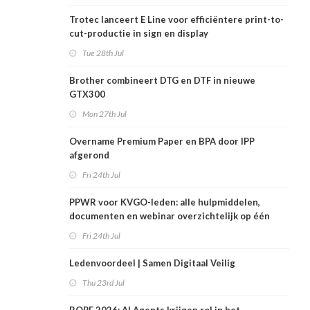
Trotec lanceert E Line voor efficiëntere print-to-
cut-productie in sign en display
Tue 28th Jul
Brother combineert DTG en DTF in nieuwe
GTX300
Mon 27th Jul
Overname Premium Paper en BPA door IPP
afgerond
Fri 24th Jul
PPWR voor KVGO-leden: alle hulpmiddelen,
documenten en webinar overzichtelijk op één
plek
Fri 24th Jul
Ledenvoordeel | Samen Digitaal Veilig
Thu 23rd Jul