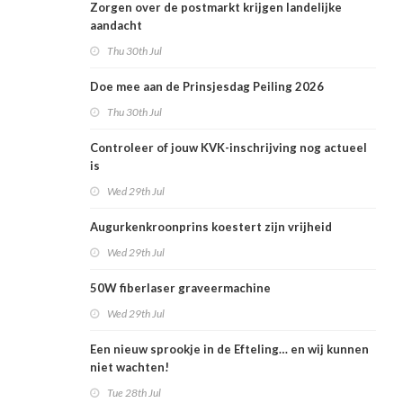
Zorgen over de postmarkt krijgen landelijke
aandacht
Thu 30th Jul
Doe mee aan de Prinsjesdag Peiling 2026
Thu 30th Jul
Controleer of jouw KVK-inschrijving nog actueel
is
Wed 29th Jul
Augurkenkroonprins koestert zijn vrijheid
Wed 29th Jul
50W fiberlaser graveermachine
Wed 29th Jul
Een nieuw sprookje in de Efteling… en wij kunnen
niet wachten!
Tue 28th Jul