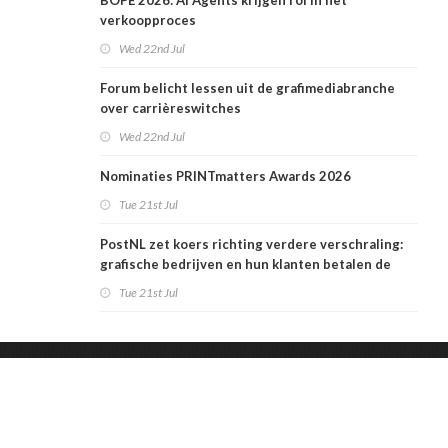
BOPE 2026: AI Agents krijgen rol in het
verkoopproces
Wed 22nd Jul
Forum belicht lessen uit de grafimediabranche
over carrièreswitches
Wed 22nd Jul
Nominaties PRINTmatters Awards 2026
Tue 21st Jul
PostNL zet koers richting verdere verschraling:
grafische bedrijven en hun klanten betalen de
rekening
Tue 21st Jul