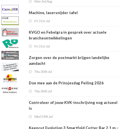
Mon 3rd Aug
Machine, lasersnijder tafel
Fri 31st Jul
KVGO en Febelgra in gesprek over actuele
brancheontwikkelingen
Fri 31st Jul
Zorgen over de postmarkt krijgen landelijke
aandacht
Thu 30th Jul
Doe mee aan de Prinsjesdag Peiling 2026
Thu 30th Jul
Controleer of jouw KVK-inschrijving nog actueel
is
Wed 29th Jul
Keencut Evolution 3 Smartfold Cutter Bar 2.1 m –