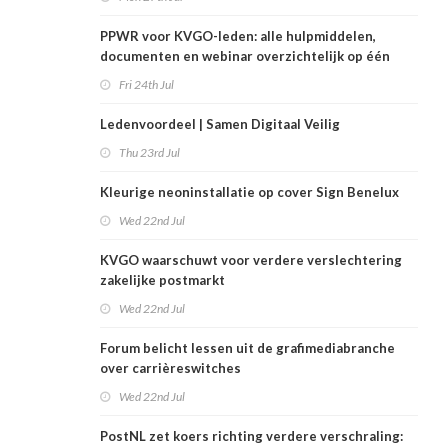
PPWR voor KVGO-leden: alle hulpmiddelen,
documenten en webinar overzichtelijk op één
plek
Fri 24th Jul
Ledenvoordeel | Samen Digitaal Veilig
Thu 23rd Jul
Kleurige neoninstallatie op cover Sign Benelux
Wed 22nd Jul
KVGO waarschuwt voor verdere verslechtering
zakelijke postmarkt
Wed 22nd Jul
Forum belicht lessen uit de grafimediabranche
over carrièreswitches
Wed 22nd Jul
PostNL zet koers richting verdere verschraling: