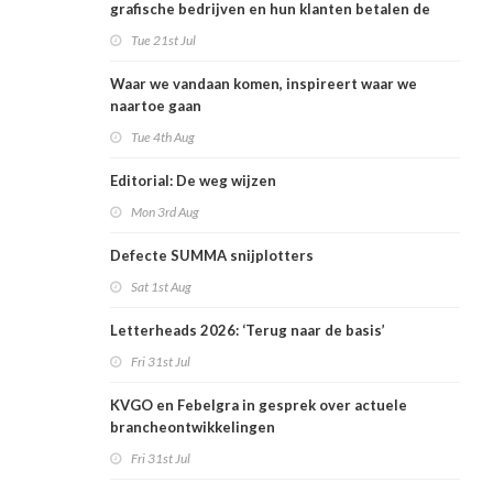
grafische bedrijven en hun klanten betalen de
rekening
Tue 21st Jul
Waar we vandaan komen, inspireert waar we
naartoe gaan
Tue 4th Aug
Editorial: De weg wijzen
Mon 3rd Aug
Defecte SUMMA snijplotters
Sat 1st Aug
Letterheads 2026: ‘Terug naar de basis’
Fri 31st Jul
KVGO en Febelgra in gesprek over actuele
brancheontwikkelingen
Fri 31st Jul