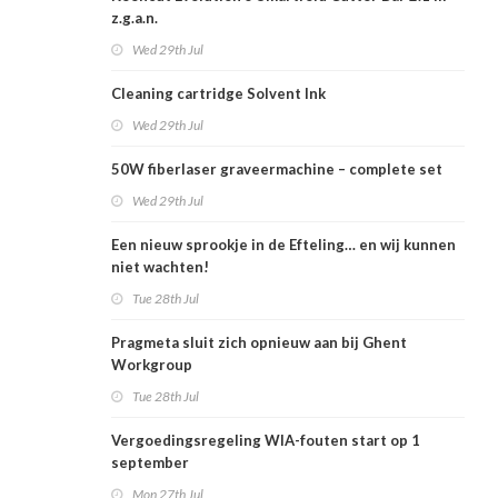
z.g.a.n.
Wed 29th Jul
Cleaning cartridge Solvent Ink
Wed 29th Jul
50W fiberlaser graveermachine – complete set
Wed 29th Jul
Een nieuw sprookje in de Efteling… en wij kunnen
niet wachten!
Tue 28th Jul
Pragmeta sluit zich opnieuw aan bij Ghent
Workgroup
Tue 28th Jul
Vergoedingsregeling WIA-fouten start op 1
september
Mon 27th Jul