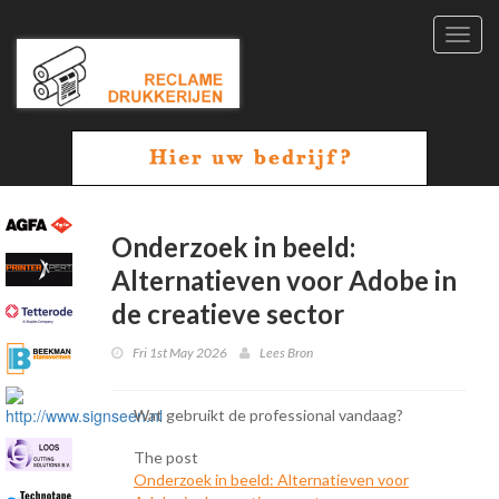
Toggl
navig
Onderzoek in beeld:
Alternatieven voor Adobe in
de creatieve sector
Fri 1st May 2026
Lees Bron
Wat gebruikt de professional vandaag?
The post
Onderzoek in beeld: Alternatieven voor