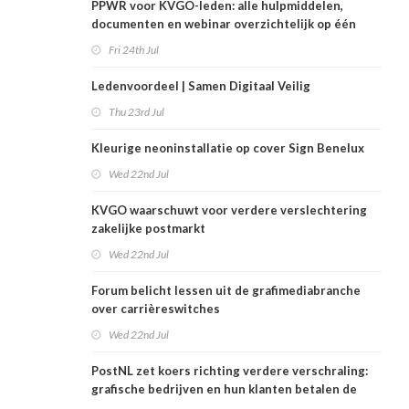
PPWR voor KVGO-leden: alle hulpmiddelen,
documenten en webinar overzichtelijk op één
plek
Fri 24th Jul
Ledenvoordeel | Samen Digitaal Veilig
Thu 23rd Jul
Kleurige neoninstallatie op cover Sign Benelux
Wed 22nd Jul
KVGO waarschuwt voor verdere verslechtering
zakelijke postmarkt
Wed 22nd Jul
Forum belicht lessen uit de grafimediabranche
over carrièreswitches
Wed 22nd Jul
PostNL zet koers richting verdere verschraling:
grafische bedrijven en hun klanten betalen de
rekening