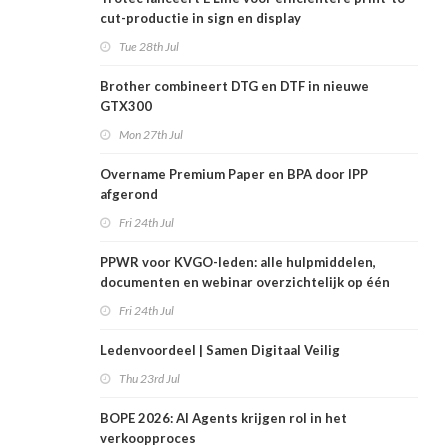
cut-productie in sign en display
Tue 28th Jul
Brother combineert DTG en DTF in nieuwe
GTX300
Mon 27th Jul
Overname Premium Paper en BPA door IPP
afgerond
Fri 24th Jul
PPWR voor KVGO-leden: alle hulpmiddelen,
documenten en webinar overzichtelijk op één
plek
Fri 24th Jul
Ledenvoordeel | Samen Digitaal Veilig
Thu 23rd Jul
BOPE 2026: AI Agents krijgen rol in het
verkoopproces