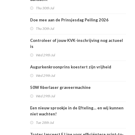
Thu 30th Jul
Doe mee aan de Prinsjesdag Peiling 2026
Thu 30th Jul
Controleer of jouw KVK-inschrijving nog actueel
is
Wed 29th Jul
Augurkenkroonprins koestert zijn vrijheid
Wed 29th Jul
50W fiberlaser graveermachine
Wed 29th Jul
Een nieuw sprookje in de Efteling… en wij kunnen
niet wachten!
Tue 28th Jul
Trotec lanceert E Line voor efficiëntere print-to-