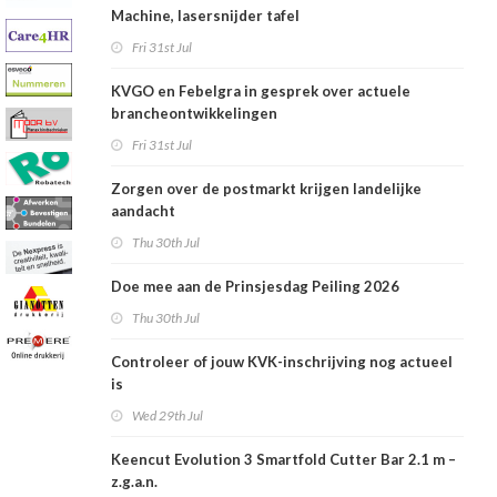
Machine, lasersnijder tafel
Fri 31st Jul
KVGO en Febelgra in gesprek over actuele
brancheontwikkelingen
Fri 31st Jul
Zorgen over de postmarkt krijgen landelijke
aandacht
Thu 30th Jul
Doe mee aan de Prinsjesdag Peiling 2026
Thu 30th Jul
Controleer of jouw KVK-inschrijving nog actueel
is
Wed 29th Jul
Keencut Evolution 3 Smartfold Cutter Bar 2.1 m –
z.g.a.n.