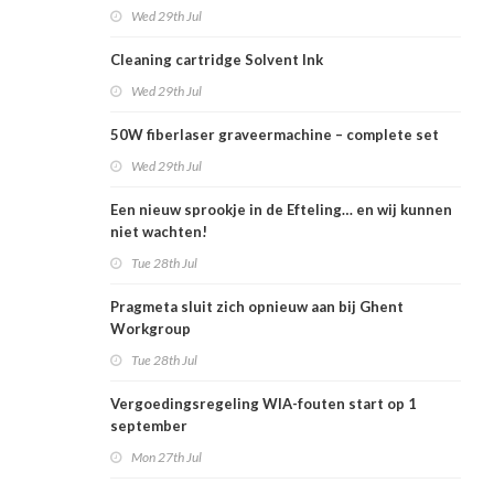
Wed 29th Jul
Cleaning cartridge Solvent Ink
Wed 29th Jul
50W fiberlaser graveermachine – complete set
Wed 29th Jul
Een nieuw sprookje in de Efteling… en wij kunnen
niet wachten!
Tue 28th Jul
Pragmeta sluit zich opnieuw aan bij Ghent
Workgroup
Tue 28th Jul
Vergoedingsregeling WIA-fouten start op 1
september
Mon 27th Jul