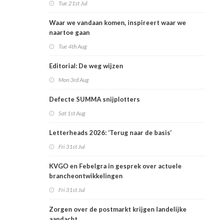
Tue 21st Jul
Waar we vandaan komen, inspireert waar we
naartoe gaan
Tue 4th Aug
Editorial: De weg wijzen
Mon 3rd Aug
Defecte SUMMA snijplotters
Sat 1st Aug
Letterheads 2026: ‘Terug naar de basis’
Fri 31st Jul
KVGO en Febelgra in gesprek over actuele
brancheontwikkelingen
Fri 31st Jul
Zorgen over de postmarkt krijgen landelijke
aandacht