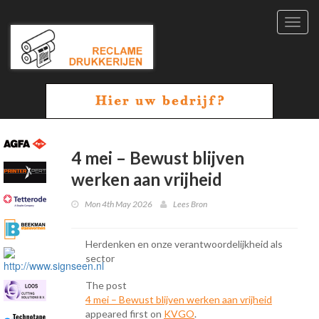
Toggl
navig
4 mei – Bewust blijven
werken aan vrijheid
Mon 4th May 2026
Lees Bron
Herdenken en onze verantwoordelijkheid als
sector
The post
4 mei – Bewust blijven werken aan vrijheid
appeared first on
KVGO
.