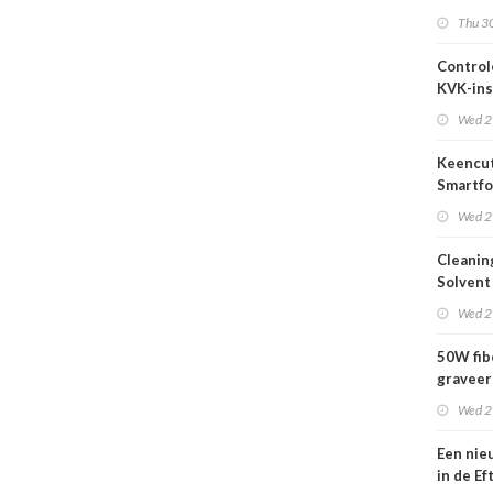
2026
Thu 30
Control
KVK-ins
nog act
Wed 2
Keencut
Smartfo
Bar 2.1 
Wed 2
Cleanin
Solvent
Wed 2
50W fib
graveer
complet
Wed 2
Een nie
in de Ef