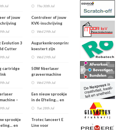
2026
th Jul
Thu 30th Jul
eer of jouw
Controleer of jouw
chrijving
KVK-inschrijving
ueel is
nog actueel is
9th Jul
Wed 29th Jul
 Evolution 3
Augurkenkroonprins
ld Cutter
koestert zijn
m – z.g.a.n.
vrijheid
9th Jul
Wed 29th Jul
g cartridge
50W fiberlaser
 Ink
graveermachine
9th Jul
Wed 29th Jul
erlaser
Een nieuw sprookje
machine –
in de Efteling… en
e set
wij kunnen niet
9th Jul
Tue 28th Jul
wachten!
uw sprookje
Trotec lanceert E
teling… en
Line voor