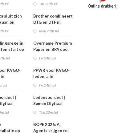
nen niet
efficiëntere print-
th Jul
Tue 28th Jul
n!
to-cut-productie in
sign en display
a sluit zich
Brother combineert
 aan bij
DTG en DTF in
Workgroup
nieuwe GTX300
th Jul
Mon 27th Jul
ingsregeling
Overname Premium
ten start op
Paper en BPA door
ember
IPP afgerond
7th Jul
Fri 24th Jul
oor KVGO-
PPWR voor KVGO-
lle
leden: alle
delen,
hulpmiddelen,
th Jul
Fri 24th Jul
nten en
documenten en
r
webinar
ordeel |
Ledenvoordeel |
telijk op
overzichtelijk op
igitaal
Samen Digitaal
k
één plek
Veilig
rd Jul
Thu 23rd Jul
e
BOPE 2026: AI
tallatie op
Agents krijgen rol
ign Benelux
in het