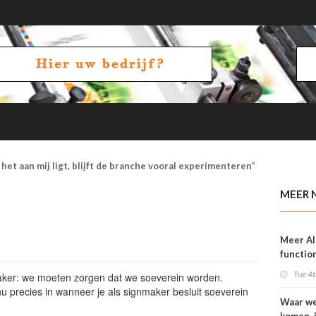
het aan mij ligt, blijft de branche vooral experimenteren”
MEER 
Meer AI
function
OneVisi
Tue 4t
 vaker: we moeten zorgen dat we soeverein worden.
u precies in wanneer je als signmaker besluit soeverein
Waar w