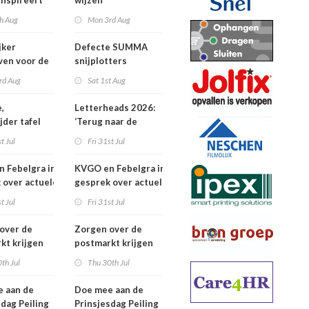
inspireert
wijzen
 naartoe
h Aug
Mon 3rd Aug
jker
Defecte SUMMA
jven voor de
snijplotters
Awards
rd Aug
Sat 1st Aug
,
Letterheads 2026:
jder tafel
‘Terug naar de
basis’
t Jul
Fri 31st Jul
 Febelgra in
KVGO en Febelgra in
 over actuele
gesprek over actuele
ontwikkelingen
brancheontwikkelingen
t Jul
Fri 31st Jul
over de
Zorgen over de
kt krijgen
postmarkt krijgen
jke aandacht
landelijke aandacht
th Jul
Thu 30th Jul
 aan de
Doe mee aan de
sdag Peiling
Prinsjesdag Peiling