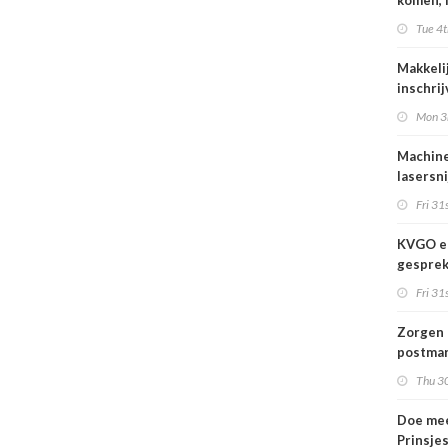
komen, 
waar we
Tue 4t
gaan
Makkeli
inschri
FESPA 
Mon 3
Machine
lasersni
Fri 31s
KVGO en
gesprek
branche
Fri 31s
Zorgen 
postmar
landeli
Thu 30
Doe mee
Prinsje