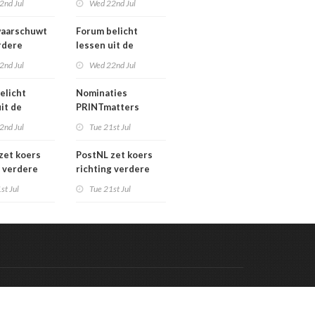
2nd Jul
Wed 22nd Jul
verkoopproces
aarschuwt
Forum belicht
rdere
lessen uit de
htering
grafimediabranche
2nd Jul
Wed 22nd Jul
ke postmarkt
over
carrièreswitches
elicht
Nominaties
it de
PRINTmatters
diabranche
Awards 2026
2nd Jul
Tue 21st Jul
eswitches
zet koers
PostNL zet koers
g verdere
richting verdere
aling:
verschraling:
st Jul
Tue 21st Jul
he bedrijven
grafische bedrijven
klanten
en hun klanten
 de rekening
betalen de rekening
Code & Hosted by:
 Meern Multimedia
VDVO
Contact