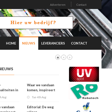
Adverteren
Contact
HOME
NIEUWS
LEVERANCIERS
CONTACT
NIEUWS
-
Waar we vandaan
aliteiten in
komen, inspireert
on 26.2
waar we naartoe
h Aug
Tue 4th Aug
gaan
e vandaan
Editorial: De weg