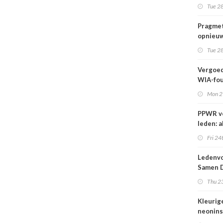
wij kun
Tue 28
wachte
Pragmet
opnieuw
Ghent 
Tue 28
Vergoed
WIA-fou
1 sept
Mon 2
PPWR v
leden: a
hulpmid
Fri 24
docume
webina
Ledenvo
overzich
Samen D
één ple
Veilig
Thu 23
Kleurig
neonins
cover S