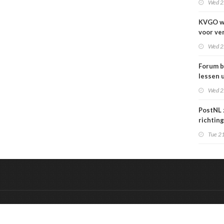
Wed 2
KVGO w
voor ve
verslec
Wed 2
zakelij
Forum b
lessen u
grafime
Wed 2
over
carrièr
PostNL 
richtin
verschr
Tue 21
grafisc
en hun 
betalen
&
Onderdeel van:
BrancheConnect
De