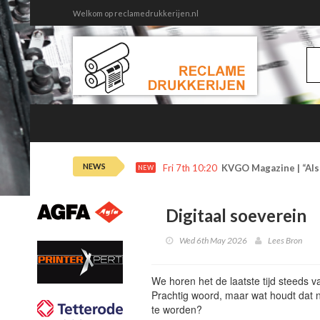
Welkom op reclamedrukkerijen.nl
NEWS
Fri 7th 10:20
KVGO Magazine | “Als 
NEW
Digitaal soeverein
Wed 6th May 2026
Lees Bron
We horen het de laatste tijd steeds
Prachtig woord, maar wat houdt dat n
te worden?