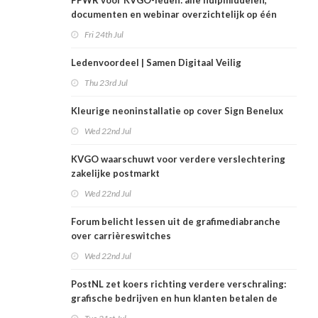
PPWR voor KVGO-leden: alle hulpmiddelen,
documenten en webinar overzichtelijk op één
plek
Fri 24th Jul
Ledenvoordeel | Samen Digitaal Veilig
Thu 23rd Jul
Kleurige neoninstallatie op cover Sign Benelux
Wed 22nd Jul
KVGO waarschuwt voor verdere verslechtering
zakelijke postmarkt
Wed 22nd Jul
Forum belicht lessen uit de grafimediabranche
over carrièreswitches
Wed 22nd Jul
PostNL zet koers richting verdere verschraling:
grafische bedrijven en hun klanten betalen de
rekening