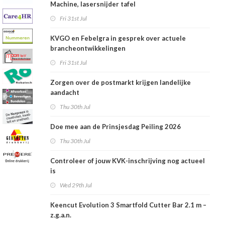
Machine, lasersnijder tafel
Fri 31st Jul
KVGO en Febelgra in gesprek over actuele
brancheontwikkelingen
Fri 31st Jul
Zorgen over de postmarkt krijgen landelijke
aandacht
Thu 30th Jul
Doe mee aan de Prinsjesdag Peiling 2026
Thu 30th Jul
Controleer of jouw KVK-inschrijving nog actueel
is
Wed 29th Jul
Keencut Evolution 3 Smartfold Cutter Bar 2.1 m –
z.g.a.n.