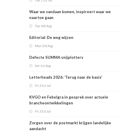
Tue 21st Jul
Waar we vandaan komen, inspireert waar we
naartoe gaan
Tue 4th Aug
Editorial: De weg wijzen
Mon 3rd Aug
Defecte SUMMA snijplotters
Sat 1st Aug
Letterheads 2026: ‘Terug naar de basis’
Fri 31st Jul
KVGO en Febelgra in gesprek over actuele
brancheontwikkelingen
Fri 31st Jul
Zorgen over de postmarkt krijgen landelijke
aandacht