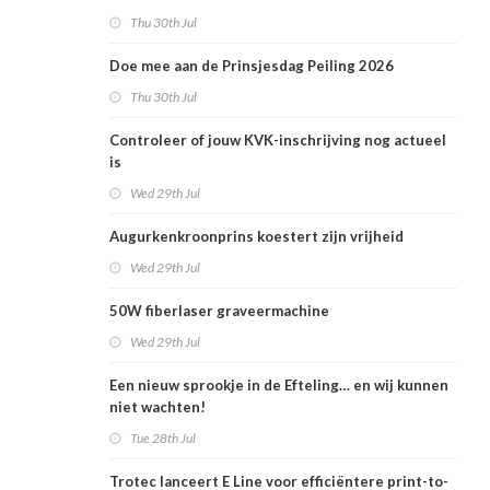
Thu 30th Jul
Doe mee aan de Prinsjesdag Peiling 2026
Thu 30th Jul
Controleer of jouw KVK-inschrijving nog actueel
is
Wed 29th Jul
Augurkenkroonprins koestert zijn vrijheid
Wed 29th Jul
50W fiberlaser graveermachine
Wed 29th Jul
Een nieuw sprookje in de Efteling… en wij kunnen
niet wachten!
Tue 28th Jul
Trotec lanceert E Line voor efficiëntere print-to-