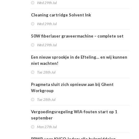
Wed 29th Jul
Cleaning cartridge Solvent Ink
Wed 29th Jul
50W fiberlaser graveermachine – complete set
Wed 29th Jul
Een nieuw sprookje in de Efteling… en wij kunnen
niet wachten!
Tue 28th Jul
Pragmeta sluit zich opnieuw aan bij Ghent
Workgroup
Tue 28th Jul
Vergoedingsregeling WIA-fouten start op 1
september
Mon 27th Jul