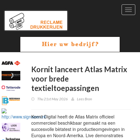
Toggl
navig
Kornit lanceert Atlas Matrix
voor brede
textieltoepassingen
Thu 21st May 2026
Lees Bron
Kornit Digital heeft de Atlas Matrix officieel
commercieel beschikbaar gemaakt na een
succesvolle bètatest in productieomgevingen in
Europa en Noord-Amerika. Live demonstraties