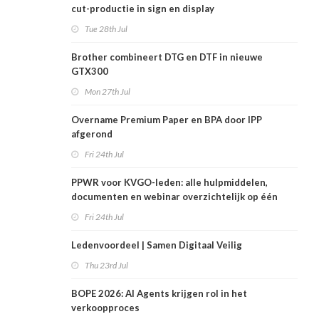
cut-productie in sign en display
Tue 28th Jul
Brother combineert DTG en DTF in nieuwe
GTX300
Mon 27th Jul
Overname Premium Paper en BPA door IPP
afgerond
Fri 24th Jul
PPWR voor KVGO-leden: alle hulpmiddelen,
documenten en webinar overzichtelijk op één
plek
Fri 24th Jul
Ledenvoordeel | Samen Digitaal Veilig
Thu 23rd Jul
BOPE 2026: AI Agents krijgen rol in het
verkoopproces