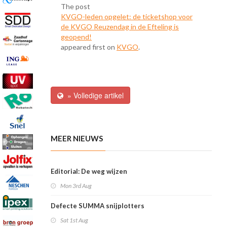
The post
KVGO-leden opgelet: de ticketshop voor
de KVGO Reuzendag in de Efteling is
geopend!
appeared first on
KVGO
.
» Volledige artikel
MEER NIEUWS
Editorial: De weg wijzen
Mon 3rd Aug
Defecte SUMMA snijplotters
Sat 1st Aug