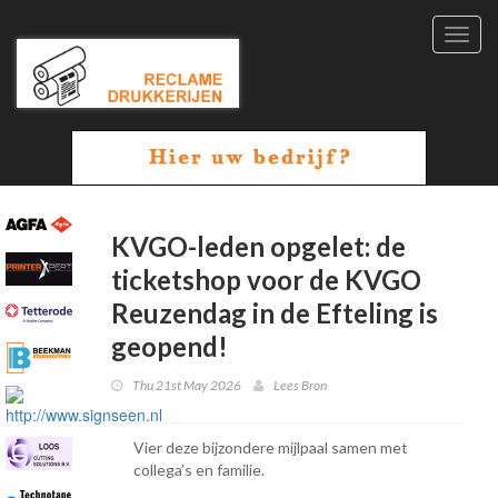
Toggl
navig
KVGO-leden opgelet: de
ticketshop voor de KVGO
Reuzendag in de Efteling is
geopend!
Thu 21st May 2026
Lees Bron
Vier deze bijzondere mijlpaal samen met
collega’s en familie.