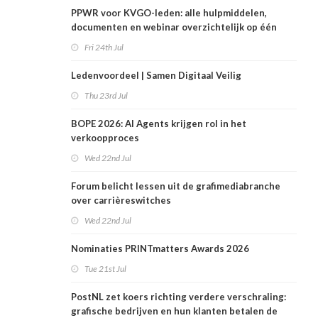
PPWR voor KVGO-leden: alle hulpmiddelen,
documenten en webinar overzichtelijk op één
plek
Fri 24th Jul
Ledenvoordeel | Samen Digitaal Veilig
Thu 23rd Jul
BOPE 2026: AI Agents krijgen rol in het
verkoopproces
Wed 22nd Jul
Forum belicht lessen uit de grafimediabranche
over carrièreswitches
Wed 22nd Jul
Nominaties PRINTmatters Awards 2026
Tue 21st Jul
PostNL zet koers richting verdere verschraling:
grafische bedrijven en hun klanten betalen de