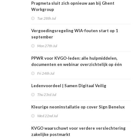
Pragmeta sluit zich opnieuw aan bij Ghent
Workgroup
Tue 28th Jul
Vergoedingsregeling WIA-fouten start op 1
september
Mon 27th Jul
PPWR voor KVGO-leden: alle hulpmiddelen,
documenten en webinar overzichtelijk op één
plek
Fri 24th Jul
Ledenvoordeel | Samen Digitaal Veilig
Thu 23rd Jul
Kleurige neoninstallatie op cover Sign Benelux
Wed 22nd Jul
KVGO waarschuwt voor verdere verslechtering
zakelijke postmarkt