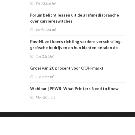
Wed 22nd Jul
Forum belicht lessen uit de grafimediabranche
over carrièreswitches
Wed 22nd Jul
PostNL zet koers richting verdere verschraling:
grafische bedrijven en hun klanten betalen de
rekening
Tue 21st Jul
Groei van 20 procent voor OOH-markt
Tue 21st Jul
Webinar | PPWR: What Printers Need to Know
Mon 20th Jul