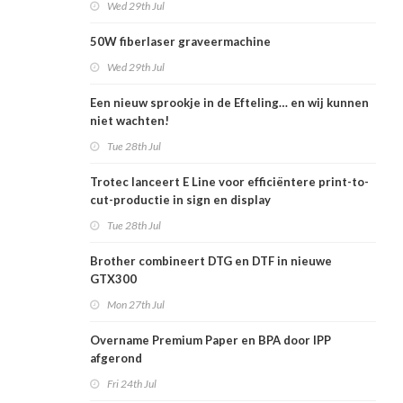
Wed 29th Jul
50W fiberlaser graveermachine
Wed 29th Jul
Een nieuw sprookje in de Efteling… en wij kunnen
niet wachten!
Tue 28th Jul
Trotec lanceert E Line voor efficiëntere print-to-
cut-productie in sign en display
Tue 28th Jul
Brother combineert DTG en DTF in nieuwe
GTX300
Mon 27th Jul
Overname Premium Paper en BPA door IPP
afgerond
Fri 24th Jul