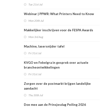
rekening
Tue 21st Jul
Webinar | PPWR: What Printers Need to Know
Mon 20th Jul
Makkelijker inschrijven voor de FESPA Awards
Mon 3rd Aug
Machine, lasersnijder tafel
Fri 31st Jul
KVGO en Febelgra in gesprek over actuele
brancheontwikkelingen
Fri 31st Jul
Zorgen over de postmarkt krijgen landelijke
aandacht
Thu 30th Jul
Doe mee aan de Prinsjesdag Peiling 2026