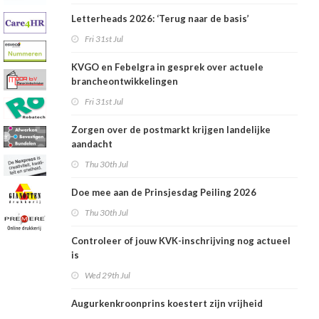
Letterheads 2026: ‘Terug naar de basis’
Fri 31st Jul
KVGO en Febelgra in gesprek over actuele
brancheontwikkelingen
Fri 31st Jul
Zorgen over de postmarkt krijgen landelijke
aandacht
Thu 30th Jul
Doe mee aan de Prinsjesdag Peiling 2026
Thu 30th Jul
Controleer of jouw KVK-inschrijving nog actueel
is
Wed 29th Jul
Augurkenkroonprins koestert zijn vrijheid