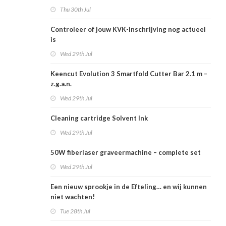
Thu 30th Jul
Controleer of jouw KVK-inschrijving nog actueel
is
Wed 29th Jul
Keencut Evolution 3 Smartfold Cutter Bar 2.1 m –
z.g.a.n.
Wed 29th Jul
Cleaning cartridge Solvent Ink
Wed 29th Jul
50W fiberlaser graveermachine – complete set
Wed 29th Jul
Een nieuw sprookje in de Efteling… en wij kunnen
niet wachten!
Tue 28th Jul