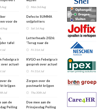
inspireert
wijzen
 naartoe
h Aug
Mon 3rd Aug
jker
Defecte SUMMA
jven voor de
snijplotters
Awards
rd Aug
Sat 1st Aug
,
Letterheads 2026:
jder tafel
‘Terug naar de
basis’
t Jul
Fri 31st Jul
 Febelgra in
KVGO en Febelgra in
 over actuele
gesprek over actuele
ontwikkelingen
brancheontwikkelingen
t Jul
Fri 31st Jul
over de
Zorgen over de
kt krijgen
postmarkt krijgen
jke aandacht
landelijke aandacht
th Jul
Thu 30th Jul
 aan de
Doe mee aan de
sdag Peiling
Prinsjesdag Peiling