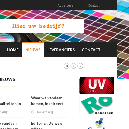
Adverteren
Contact
HOME
NIEUWS
LEVERANCIERS
CONTACT
NIEUWS
-
Waar we vandaan
aliteiten in
komen, inspireert
on 26.2
waar we naartoe
h Aug
Tue 4th Aug
gaan
e vandaan
Editorial: De weg