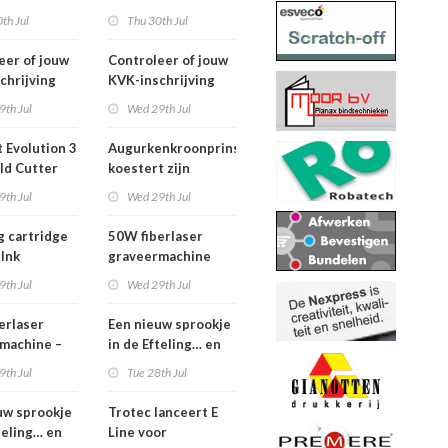
2026
th Jul
Thu 30th Jul
eer of jouw
Controleer of jouw
chrijving
KVK-inschrijving
ueel is
nog actueel is
9th Jul
Wed 29th Jul
 Evolution 3
Augurkenkroonprins
ld Cutter
koestert zijn
m – z.g.a.n.
vrijheid
9th Jul
Wed 29th Jul
g cartridge
50W fiberlaser
 Ink
graveermachine
9th Jul
Wed 29th Jul
erlaser
Een nieuw sprookje
machine –
in de Efteling… en
e set
wij kunnen niet
9th Jul
Tue 28th Jul
wachten!
uw sprookje
Trotec lanceert E
teling… en
Line voor