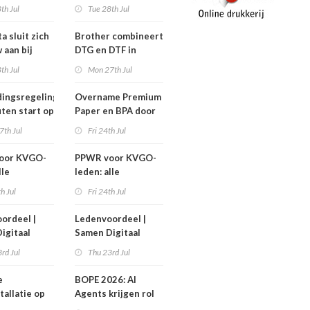
nen niet
efficiëntere print-
th Jul
Tue 28th Jul
n!
to-cut-productie in
sign en display
a sluit zich
Brother combineert
 aan bij
DTG en DTF in
Workgroup
nieuwe GTX300
th Jul
Mon 27th Jul
ingsregeling
Overname Premium
ten start op
Paper en BPA door
ember
IPP afgerond
7th Jul
Fri 24th Jul
oor KVGO-
PPWR voor KVGO-
lle
leden: alle
delen,
hulpmiddelen,
th Jul
Fri 24th Jul
nten en
documenten en
r
webinar
ordeel |
Ledenvoordeel |
telijk op
overzichtelijk op
igitaal
Samen Digitaal
k
één plek
Veilig
rd Jul
Thu 23rd Jul
e
BOPE 2026: AI
tallatie op
Agents krijgen rol
ign Benelux
in het