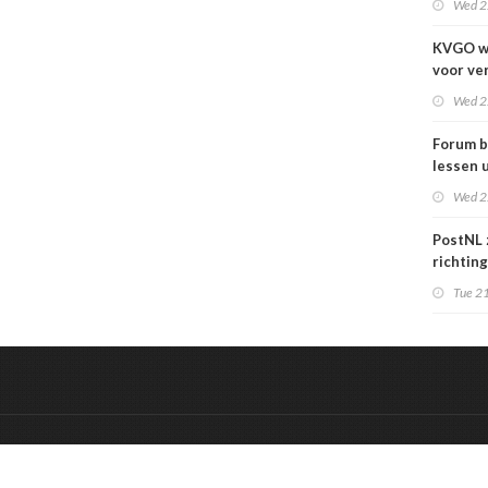
Wed 2
KVGO w
voor ve
verslec
Wed 2
zakelij
Forum b
lessen u
grafime
Wed 2
over
carrièr
PostNL 
richtin
verschr
Tue 21
grafisc
en hun 
betalen
&
Onderdeel van:
BrancheConnect
De