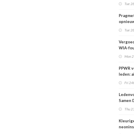
wij kun
Tue 28
wachte
Pragmet
opnieuw
Ghent 
Tue 28
Vergoed
WIA-fou
1 sept
Mon 2
PPWR v
leden: a
hulpmid
Fri 24
docume
webina
Ledenvo
overzich
Samen D
één ple
Veilig
Thu 23
Kleurig
neonins
cover S