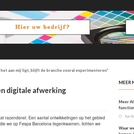
het aan mij ligt, blijft de branche vooral experimenteren”
MEER 
n digitale afwerking
Meer AI
function
OneVisi
Tue 4t
aat razendsnel. Een aantal ontwikkelingen op het gebied
n die we op Fespa Barcelona tegenkwamen, lichten we
Waar w