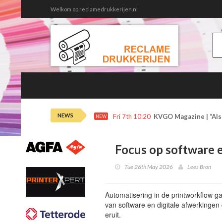
Welkom op reclamedrukkerijen.nl
NEWS
Fri 7th 10:20
KVGO Magazine | “Als 
NEW
Focus op software e
Tue 26th May 2026
Lees Bron
Automatisering in de printworkflow g
van software en digitale afwerkinge
eruit.