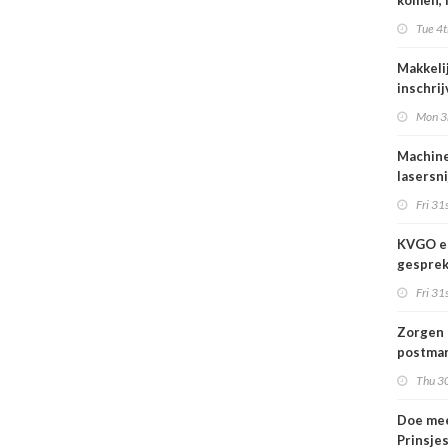
komen, 
waar we
Tue 4t
gaan
Makkeli
inschri
FESPA 
Mon 3
Machine
lasersni
Fri 31s
KVGO en
gesprek
branche
Fri 31s
Zorgen 
postmar
landeli
Thu 30
Doe mee
Prinsje