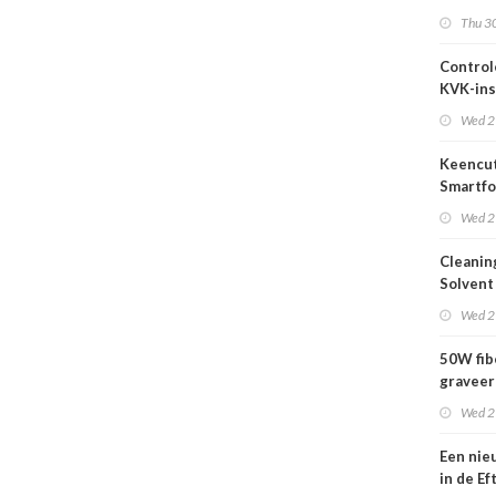
2026
Thu 30
Control
KVK-ins
nog act
Wed 2
Keencut
Smartfo
Bar 2.1 
Wed 2
Cleanin
Solvent
Wed 2
50W fib
graveer
complet
Wed 2
Een nie
in de Ef