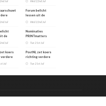
2nd Jul
Wed 22nd Jul
verkoopproces
aarschuwt
Forum belicht
rdere
lessen uit de
htering
grafimediabranche
2nd Jul
Wed 22nd Jul
ke postmarkt
over
carrièreswitches
elicht
Nominaties
it de
PRINTmatters
diabranche
Awards 2026
2nd Jul
Tue 21st Jul
eswitches
zet koers
PostNL zet koers
g verdere
richting verdere
aling:
verschraling:
st Jul
Tue 21st Jul
he bedrijven
grafische bedrijven
klanten
en hun klanten
 de rekening
betalen de rekening
Code & Hosted by:
 Meern Multimedia
VDVO
Contact