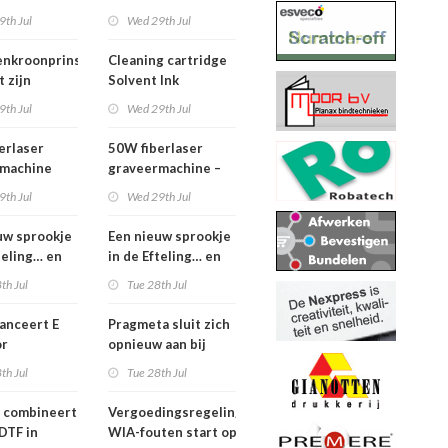
ueel is
Bar 2.1 m – z.g.a.n.
9th Jul
Wed 29th Jul
enkroonprins
Cleaning cartridge
 zijn
Solvent Ink
9th Jul
Wed 29th Jul
erlaser
50W fiberlaser
rmachine
graveermachine –
complete set
9th Jul
Wed 29th Jul
uw sprookje
Een nieuw sprookje
teling… en
in de Efteling… en
nen niet
wij kunnen niet
th Jul
Tue 28th Jul
n!
wachten!
lanceert E
Pragmeta sluit zich
or
opnieuw aan bij
tere print-
Ghent Workgroup
th Jul
Tue 28th Jul
productie in
display
 combineert
Vergoedingsregeling
DTF in
WIA-fouten start op