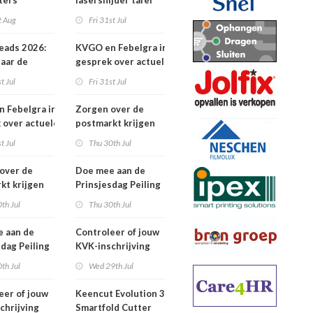
ters
lasersnijder tafel
t Aug
Fri 31st Jul
eads 2026:
KVGO en Febelgra in
naar de
gesprek over actuele
brancheontwikkelingen
t Jul
Fri 31st Jul
 Febelgra in
Zorgen over de
 over actuele
postmarkt krijgen
ontwikkelingen
landelijke aandacht
t Jul
Thu 30th Jul
over de
Doe mee aan de
kt krijgen
Prinsjesdag Peiling
jke aandacht
2026
th Jul
Thu 30th Jul
 aan de
Controleer of jouw
sdag Peiling
KVK-inschrijving
nog actueel is
th Jul
Wed 29th Jul
eer of jouw
Keencut Evolution 3
chrijving
Smartfold Cutter