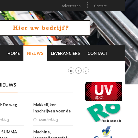
Adverteren
Contact
HOME
NIEUWS
LEVERANCIERS
CONTACT
NIEUWS
l: De weg
Makkelijker
inschrijven voor de
FESPA Awards
rd Aug
Mon 3rd Aug
e SUMMA
Machine,