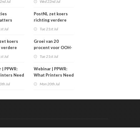
2nd Jul
Wed 22nd Jul
over
eswitches
carrièreswitches
ties
PostNL zet koers
atters
richting verdere
 2026
verschraling:
st Jul
Tue 21st Jul
grafische bedrijven
en hun klanten
zet koers
Groei van 20
betalen de rekening
g verdere
procent voor OOH-
aling:
markt
st Jul
Tue 21st Jul
he bedrijven
klanten
 | PPWR:
Webinar | PPWR:
 de rekening
inters Need
What Printers Need
w
to Know
0th Jul
Mon 20th Jul
Code & Hosted by:
 Meern Multimedia
VDVO
Contact