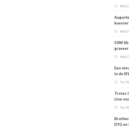
nog act
Wed 2
Augurk
koestert
vrijheid
Wed 2
50W fib
gravee
Wed 2
Een nie
in de Ef
wij kun
Tue 28
wachte
Trotec 
Line vo
efficiën
Tue 28
to-cut-
sign en 
Brother
DTG en 