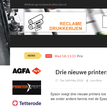
Welkom op reclamedrukkerijen.nl
NEWS
Wed 5th 13:33
Printertrends en m
NEW
Drie nieuwe printer
Tue 26th May 2026
Lees Bron
Epson voegt drie nieuwe printers to
we onder andere kennis met de Epso