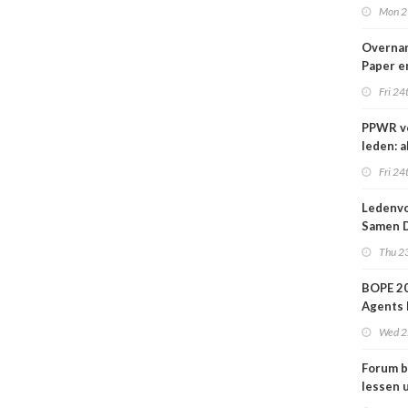
nieuwe
Mon 2
Overna
Paper e
IPP afg
Fri 24
PPWR v
leden: a
hulpmid
Fri 24
docume
webina
Ledenvo
overzich
Samen D
één ple
Veilig
Thu 23
BOPE 20
Agents 
in het
Wed 2
verkoo
Forum b
lessen u
grafime