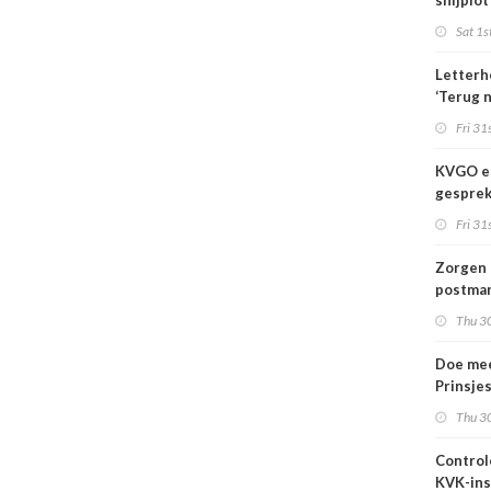
snijplot
Sat 1s
Letterh
‘Terug 
basis’
Fri 31s
KVGO en
gesprek
branche
Fri 31s
Zorgen 
postmar
landeli
Thu 30
Doe mee
Prinsje
2026
Thu 30
Control
KVK-ins