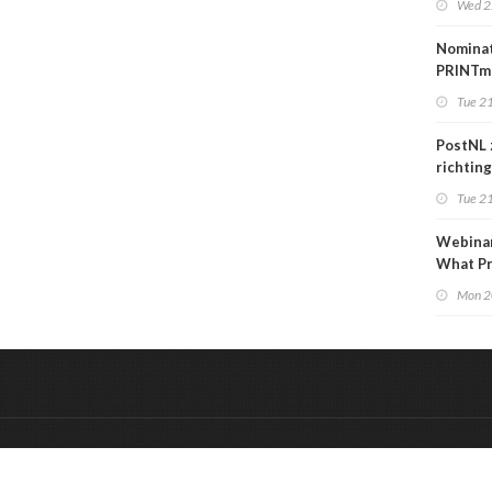
Wed 2
over
carrièr
Nomina
PRINTm
Awards
Tue 21
PostNL 
richtin
verschr
Tue 21
grafisc
en hun 
Webinar
betalen
What Pr
to Kno
Mon 2
&
Onderdeel van:
BrancheConnect
De