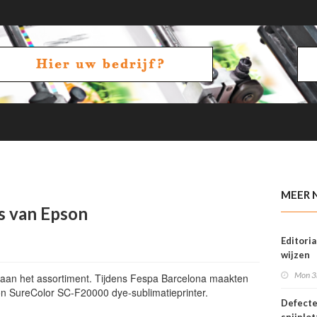
eer
MEER 
s van Epson
Editoria
wijzen
Mon 3
e aan het assortiment. Tijdens Fespa Barcelona maakten
n SureColor SC-F20000 dye-sublimatieprinter.
Defect