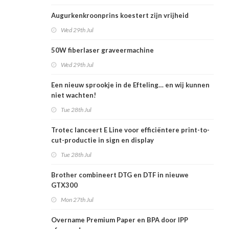
Augurkenkroonprins koestert zijn vrijheid
Wed 29th Jul
50W fiberlaser graveermachine
Wed 29th Jul
Een nieuw sprookje in de Efteling… en wij kunnen
niet wachten!
Tue 28th Jul
Trotec lanceert E Line voor efficiëntere print-to-
cut-productie in sign en display
Tue 28th Jul
Brother combineert DTG en DTF in nieuwe
GTX300
Mon 27th Jul
Overname Premium Paper en BPA door IPP