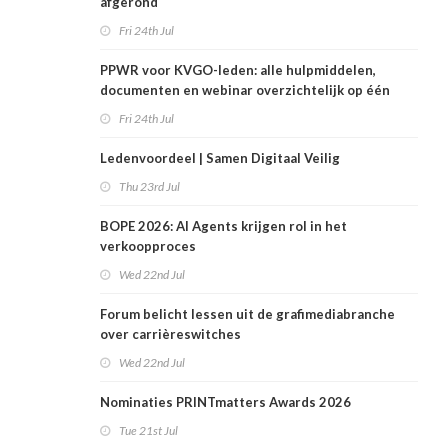
afgerond
Fri 24th Jul
PPWR voor KVGO-leden: alle hulpmiddelen,
documenten en webinar overzichtelijk op één
plek
Fri 24th Jul
Ledenvoordeel | Samen Digitaal Veilig
Thu 23rd Jul
BOPE 2026: AI Agents krijgen rol in het
verkoopproces
Wed 22nd Jul
Forum belicht lessen uit de grafimediabranche
over carrièreswitches
Wed 22nd Jul
Nominaties PRINTmatters Awards 2026
Tue 21st Jul