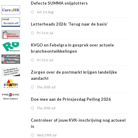
Defecte SUMMA snijplotters
Sat 1st Aug
Letterheads 2026: ‘Terug naar de basis’
Fri 31st Jul
KVGO en Febelgra in gesprek over actuele
brancheontwikkelingen
Fri 31st Jul
Zorgen over de postmarkt krijgen landelijke
aandacht
Thu 30th Jul
Doe mee aan de Prinsjesdag Peiling 2026
Thu 30th Jul
Controleer of jouw KVK-inschrijving nog actueel
is
Wed 29th Jul