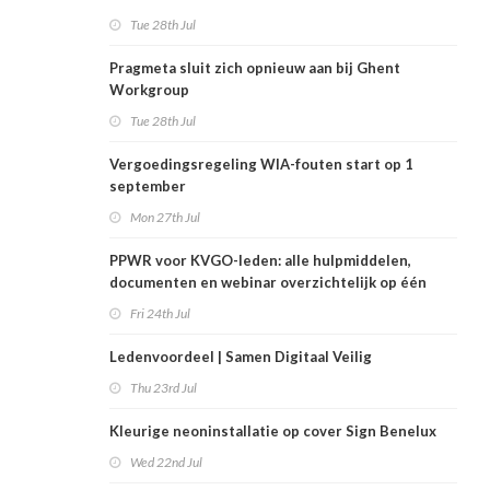
Tue 28th Jul
Pragmeta sluit zich opnieuw aan bij Ghent
Workgroup
Tue 28th Jul
Vergoedingsregeling WIA-fouten start op 1
september
Mon 27th Jul
PPWR voor KVGO-leden: alle hulpmiddelen,
documenten en webinar overzichtelijk op één
plek
Fri 24th Jul
Ledenvoordeel | Samen Digitaal Veilig
Thu 23rd Jul
Kleurige neoninstallatie op cover Sign Benelux
Wed 22nd Jul