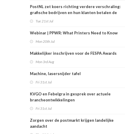
PostNL zet koers richting verdere verschraling:
grafische bedrijven en hun klanten betalen de
rekening
Tue 21st Jul
Webinar | PPWR: What Printers Need to Know
Mon 20th Jul
Makkelijker inschrijven voor de FESPA Awards
Mon 3rd Aug
Machine, lasersnijder tafel
Fri 31st Jul
KVGO en Febelgra in gesprek over actuele
brancheontwikkelingen
Fri 31st Jul
Zorgen over de postmarkt krijgen landelijke
aandacht