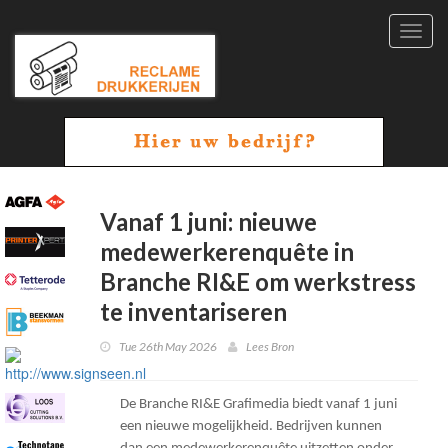
Toggl
navig
Vanaf 1 juni: nieuwe
medewerkerenquête in
Branche RI&E om werkstress
te inventariseren
Tue 26th May 2026
Lees Bron
De Branche RI&E Grafimedia biedt vanaf 1 juni
een nieuwe mogelijkheid. Bedrijven kunnen