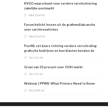
KVGO waarschuwt voor verdere verslechtering
zakelijke postmarkt
Wed 22nd Jul
Forum belicht lessen uit de grafimediabranche
over carrièreswitches
Wed 22nd Jul
PostNL zet koers richting verdere verschraling:
grafische bedrijven en hun klanten betalen de
rekening
Tue 21st Jul
Groei van 20 procent voor OOH-markt
Tue 21st Jul
Webinar | PPWR: What Printers Need to Know
Mon 20th Jul