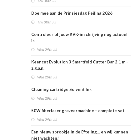
Thu 30th Jul
Doe mee aan de Prinsjesdag Peiling 2026
Thu 30th Jul
Controleer of jouw KVK-inschrijving nog actueel
is
Wed 29th Jul
Keencut Evolution 3 Smartfold Cutter Bar 2.1 m –
z.g.a.n.
Wed 29th Jul
Cleaning cartridge Solvent Ink
Wed 29th Jul
50W fiberlaser graveermachine – complete set
Wed 29th Jul
Een nieuw sprookje in de Efteling… en wij kunnen
niet wachten!