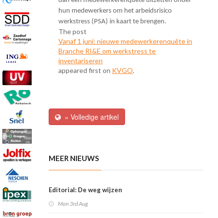
dan een medewerkerenquête uitzetten onder
hun medewerkers om het arbeidsrisico
werkstress (PSA) in kaart te brengen.
The post
Vanaf 1 juni: nieuwe medewerkerenquête in
Branche RI&E om werkstress te
inventariseren
appeared first on
KVGO
.
» Volledige artikel
MEER NIEUWS
Editorial: De weg wijzen
Mon 3rd Aug