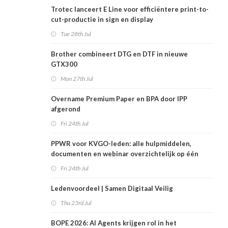
Trotec lanceert E Line voor efficiëntere print-to-
cut-productie in sign en display
Tue 28th Jul
Brother combineert DTG en DTF in nieuwe
GTX300
Mon 27th Jul
Overname Premium Paper en BPA door IPP
afgerond
Fri 24th Jul
PPWR voor KVGO-leden: alle hulpmiddelen,
documenten en webinar overzichtelijk op één
plek
Fri 24th Jul
Ledenvoordeel | Samen Digitaal Veilig
Thu 23rd Jul
BOPE 2026: AI Agents krijgen rol in het