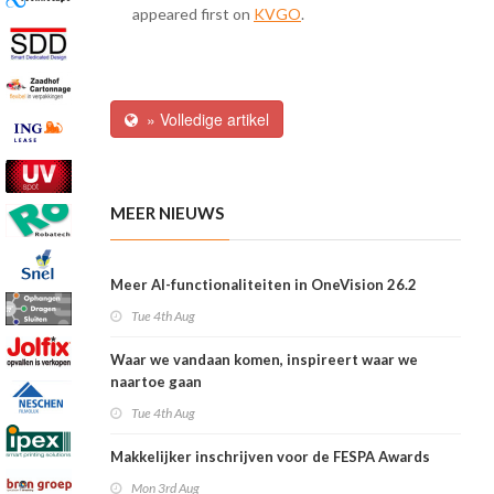
appeared first on
KVGO
.
» Volledige artikel
MEER NIEUWS
Meer AI-functionaliteiten in OneVision 26.2
Tue 4th Aug
Waar we vandaan komen, inspireert waar we
naartoe gaan
Tue 4th Aug
Makkelijker inschrijven voor de FESPA Awards
Mon 3rd Aug