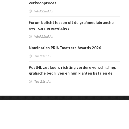
verkoopproces
Wed 22nd Jul
Forum belicht lessen uit de grafimediabranche
over carrièreswitches
Wed 22nd Jul
Nominaties PRINTmatters Awards 2026
Tue 21st Jul
PostNL zet koers richting verdere verschraling:
grafische bedrijven en hun klanten betalen de
rekening
Tue 21st Jul