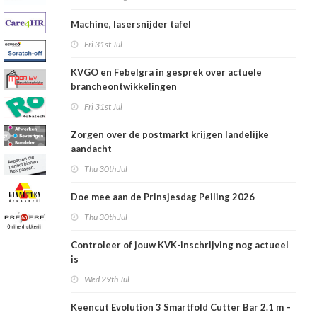
Machine, lasersnijder tafel
Fri 31st Jul
KVGO en Febelgra in gesprek over actuele
brancheontwikkelingen
Fri 31st Jul
Zorgen over de postmarkt krijgen landelijke
aandacht
Thu 30th Jul
Doe mee aan de Prinsjesdag Peiling 2026
Thu 30th Jul
Controleer of jouw KVK-inschrijving nog actueel
is
Wed 29th Jul
Keencut Evolution 3 Smartfold Cutter Bar 2.1 m –