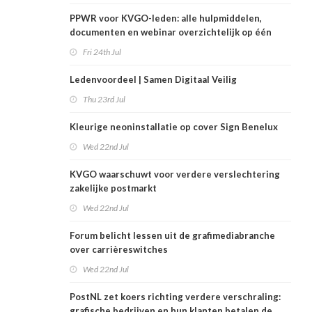
PPWR voor KVGO-leden: alle hulpmiddelen,
documenten en webinar overzichtelijk op één
plek
Fri 24th Jul
Ledenvoordeel | Samen Digitaal Veilig
Thu 23rd Jul
Kleurige neoninstallatie op cover Sign Benelux
Wed 22nd Jul
KVGO waarschuwt voor verdere verslechtering
zakelijke postmarkt
Wed 22nd Jul
Forum belicht lessen uit de grafimediabranche
over carrièreswitches
Wed 22nd Jul
PostNL zet koers richting verdere verschraling:
grafische bedrijven en hun klanten betalen de