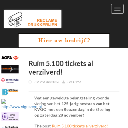
Toggl
navig
Ruim 5.100 tickets al
verzilverd!
Tue 2nd Jun 2026
Lees Bron
Wat een geweldige belangstelling voor de
viering van het
125-jarig bestaan van het
KVGO met een Reuzendag in de Efteling
op zaterdag 28 november!
The post
Ruim 5.100 tickets al verzilverd!