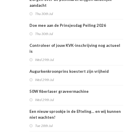
aandacht
Thu 30th Jul
Doe mee aan de Prinsjesdag Peiling 2026
Thu 30th Jul
Controleer of jouw KVK-inschrijving nog actueel
is
Wed 29th Jul
Augurkenkroonprins koestert zijn vrijheid
Wed 29th Jul
50W fiberlaser graveermachine
Wed 29th Jul
Een nieuw sprookje in de Efteling… en wij kunnen
niet wachten!
Tue 28th Jul