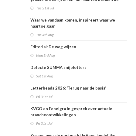
rekening
Tue 21st Jul
Waar we vandaan komen, inspireert waar we
naartoe gaan
Tue 4th Aug
Editorial: De weg wijzen
Mon 3rd Aug
Defecte SUMMA snijplotters
Sat 1st Aug
Letterheads 2026: ‘Terug naar de basis’
Fri 31st Jul
KVGO en Febelgra in gesprek over actuele
brancheontwikkelingen
Fri 31st Jul
Zorgen over de postmarkt krijgen landelijke