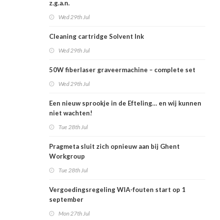
z.g.a.n.
Wed 29th Jul
Cleaning cartridge Solvent Ink
Wed 29th Jul
50W fiberlaser graveermachine – complete set
Wed 29th Jul
Een nieuw sprookje in de Efteling… en wij kunnen
niet wachten!
Tue 28th Jul
Pragmeta sluit zich opnieuw aan bij Ghent
Workgroup
Tue 28th Jul
Vergoedingsregeling WIA-fouten start op 1
september
Mon 27th Jul