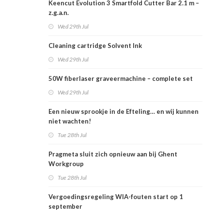
Keencut Evolution 3 Smartfold Cutter Bar 2.1 m –
z.g.a.n.
Wed 29th Jul
Cleaning cartridge Solvent Ink
Wed 29th Jul
50W fiberlaser graveermachine – complete set
Wed 29th Jul
Een nieuw sprookje in de Efteling… en wij kunnen
niet wachten!
Tue 28th Jul
Pragmeta sluit zich opnieuw aan bij Ghent
Workgroup
Tue 28th Jul
Vergoedingsregeling WIA-fouten start op 1
september