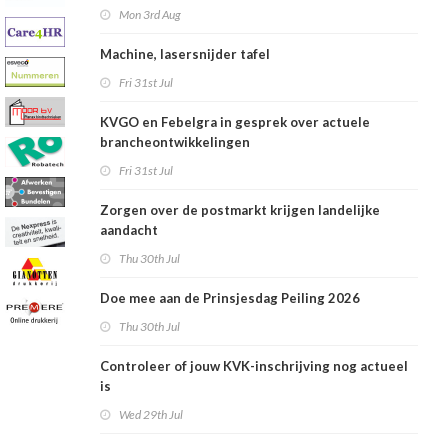
Mon 3rd Aug
Machine, lasersnijder tafel
Fri 31st Jul
KVGO en Febelgra in gesprek over actuele
brancheontwikkelingen
Fri 31st Jul
Zorgen over de postmarkt krijgen landelijke
aandacht
Thu 30th Jul
Doe mee aan de Prinsjesdag Peiling 2026
Thu 30th Jul
Controleer of jouw KVK-inschrijving nog actueel
is
Wed 29th Jul