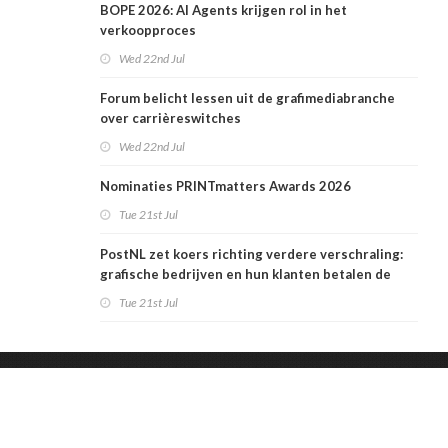
BOPE 2026: AI Agents krijgen rol in het
verkoopproces
Wed 22nd Jul
Forum belicht lessen uit de grafimediabranche
over carrièreswitches
Wed 22nd Jul
Nominaties PRINTmatters Awards 2026
Tue 21st Jul
PostNL zet koers richting verdere verschraling:
grafische bedrijven en hun klanten betalen de
rekening
Tue 21st Jul