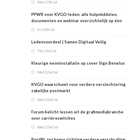
Mon 27th Jul
PPWR voor KVGO-leden: alle hulpmiddelen,
documenten en webinar overzichtelijk op één
plek
Fri 24th Jul
Ledenvoordeel | Samen Digitaal Veilig
Thu 23rd Jul
Kleurige neoninstallatie op cover Sign Benelux
Wed 22nd Jul
KVGO waarschuwt voor verdere verslechtering
zakelijke postmarkt
Wed 22nd Jul
Forum belicht lessen uit de grafimediabranche
over carrièreswitches
Wed 22nd Jul
PostNL zet koers richting verdere verschraling: