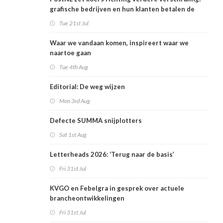
grafische bedrijven en hun klanten betalen de
rekening
Tue 21st Jul
Waar we vandaan komen, inspireert waar we
naartoe gaan
Tue 4th Aug
Editorial: De weg wijzen
Mon 3rd Aug
Defecte SUMMA snijplotters
Sat 1st Aug
Letterheads 2026: ‘Terug naar de basis’
Fri 31st Jul
KVGO en Febelgra in gesprek over actuele
brancheontwikkelingen
Fri 31st Jul