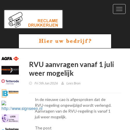
Toggl
navig
RVU aanvragen vanaf 1 juli
weer mogelijk
Fri 5th Jun 2026
Lees Bron
In de nieuwe cao is afgesproken dat de
RVU-regeling ongewijzigd wordt verlengd.
Aanvragen van de RVU-regeling is vanaf 1
juli weer mogelijk.
The post