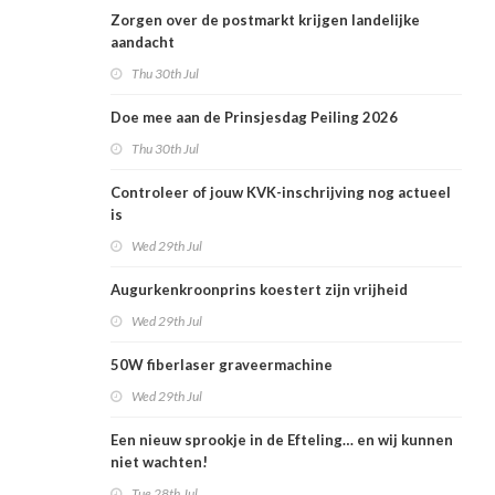
Zorgen over de postmarkt krijgen landelijke
aandacht
Thu 30th Jul
Doe mee aan de Prinsjesdag Peiling 2026
Thu 30th Jul
Controleer of jouw KVK-inschrijving nog actueel
is
Wed 29th Jul
Augurkenkroonprins koestert zijn vrijheid
Wed 29th Jul
50W fiberlaser graveermachine
Wed 29th Jul
Een nieuw sprookje in de Efteling… en wij kunnen
niet wachten!
Tue 28th Jul