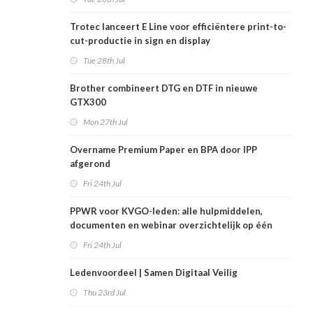
Trotec lanceert E Line voor efficiëntere print-to-
cut-productie in sign en display
Tue 28th Jul
Brother combineert DTG en DTF in nieuwe
GTX300
Mon 27th Jul
Overname Premium Paper en BPA door IPP
afgerond
Fri 24th Jul
PPWR voor KVGO-leden: alle hulpmiddelen,
documenten en webinar overzichtelijk op één
plek
Fri 24th Jul
Ledenvoordeel | Samen Digitaal Veilig
Thu 23rd Jul