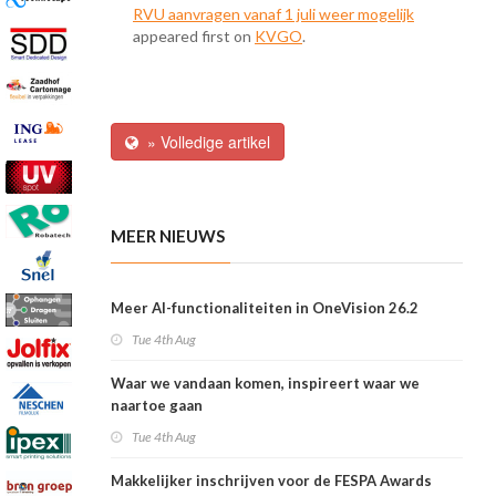
RVU aanvragen vanaf 1 juli weer mogelijk
appeared first on
KVGO
.
» Volledige artikel
MEER NIEUWS
Meer AI-functionaliteiten in OneVision 26.2
Tue 4th Aug
Waar we vandaan komen, inspireert waar we
naartoe gaan
Tue 4th Aug
Makkelijker inschrijven voor de FESPA Awards