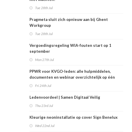
Tue 28th Jul
Pragmeta sluit zich opnieuw aan bij Ghent
Workgroup
Tue 28th Jul
Vergoedingsregeling WIA-fouten start op 1
september
Mon 27th Jul
PPWR voor KVGO-leden: alle hulpmiddelen,
documenten en webinar overzichtelijk op één
plek
Fri 24th Jul
Ledenvoordeel | Samen Digitaal Veilig
Thu 23rd Jul
Kleurige neoninstallatie op cover Sign Benelux
Wed 22nd Jul