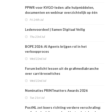
PPWR voor KVGO-leden: alle hulpmiddelen,
documenten en webinar overzichtelijk op één
plek
Fri 24th Jul
Ledenvoordeel | Samen Digitaal Veilig
Thu 23rd Jul
BOPE 2026: AI Agents krijgen rol in het
verkoopproces
Wed 22nd Jul
Forum belicht lessen uit de grafimediabranche
over carrièreswitches
Wed 22nd Jul
Nominaties PRINTmatters Awards 2026
Tue 21st Jul
PostNL zet koers richting verdere verschraling: