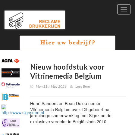
Toggl
navig
Nieuw hoofdstuk voor
Vitrinemedia Belgium
Mon 11th May 2026
Lees Bron
Henri Sanders en Beau Deleu nemen
Vitrinemedia Belgium over. Dit gebeurt na
jarenlange samenwerking met Signz.be de
exclusieve verdeler in België sinds 2010.