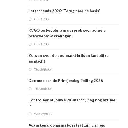
Letterheads 2026: ‘Terug naar de basis’
Fri 31st Jul
KVGO en Febelgra in gesprek over actuele
brancheontwikkelingen
Fri 31st Jul
Zorgen over de postmarkt krijgen landelijke
aandacht
Thu 30th Jul
Doe mee aan de Prinsjesdag Peiling 2026
Thu 30th Jul
Controleer of jouw KVK-inschrijving nog actueel
is
Wed 29th Jul
Augurkenkroonprins koestert zijn vrijheid