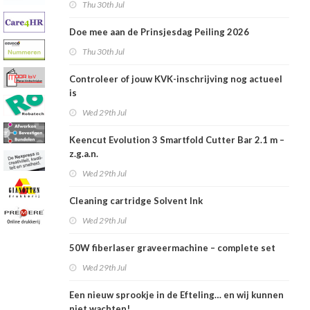
Thu 30th Jul
Doe mee aan de Prinsjesdag Peiling 2026
Thu 30th Jul
Controleer of jouw KVK-inschrijving nog actueel
is
Wed 29th Jul
Keencut Evolution 3 Smartfold Cutter Bar 2.1 m –
z.g.a.n.
Wed 29th Jul
Cleaning cartridge Solvent Ink
Wed 29th Jul
50W fiberlaser graveermachine – complete set
Wed 29th Jul
Een nieuw sprookje in de Efteling… en wij kunnen
niet wachten!