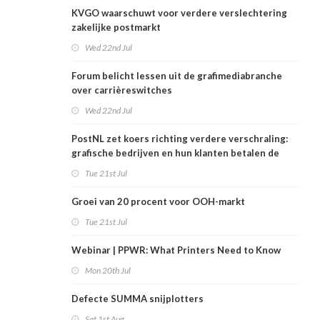
KVGO waarschuwt voor verdere verslechtering
zakelijke postmarkt
Wed 22nd Jul
Forum belicht lessen uit de grafimediabranche
over carrièreswitches
Wed 22nd Jul
PostNL zet koers richting verdere verschraling:
grafische bedrijven en hun klanten betalen de
rekening
Tue 21st Jul
Groei van 20 procent voor OOH-markt
Tue 21st Jul
Webinar | PPWR: What Printers Need to Know
Mon 20th Jul
Defecte SUMMA snijplotters
Sat 1st Aug