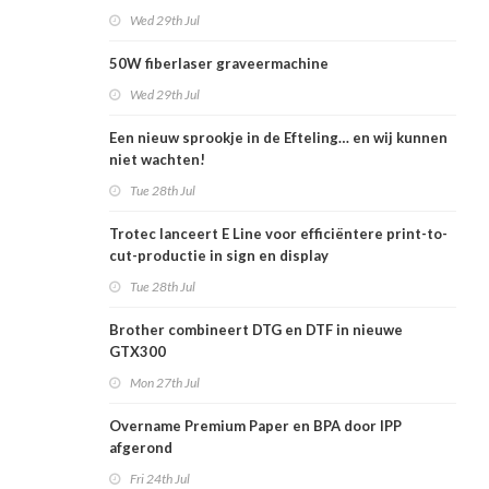
Wed 29th Jul
50W fiberlaser graveermachine
Wed 29th Jul
Een nieuw sprookje in de Efteling… en wij kunnen
niet wachten!
Tue 28th Jul
Trotec lanceert E Line voor efficiëntere print-to-
cut-productie in sign en display
Tue 28th Jul
Brother combineert DTG en DTF in nieuwe
GTX300
Mon 27th Jul
Overname Premium Paper en BPA door IPP
afgerond
Fri 24th Jul