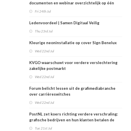
documenten en webinar overzichtelijk op één
plek
Fri 24th Jul
Ledenvoordeel | Samen Digitaal Veilig
Thu 23rd Jul
Kleurige neoninstallatie op cover Sign Benelux
Wed 22nd Jul
KVGO waarschuwt voor verdere verslechtering
zakelijke postmarkt
Wed 22nd Jul
Forum belicht lessen uit de grafimediabranche
over carrièreswitches
Wed 22nd Jul
PostNL zet koers richting verdere verschraling:
grafische bedrijven en hun klanten betalen de
rekening
Tue 21st Jul