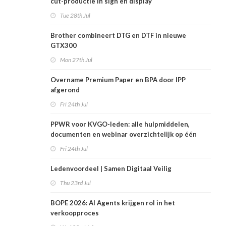
cut-productie in sign en display
Tue 28th Jul
Brother combineert DTG en DTF in nieuwe
GTX300
Mon 27th Jul
Overname Premium Paper en BPA door IPP
afgerond
Fri 24th Jul
PPWR voor KVGO-leden: alle hulpmiddelen,
documenten en webinar overzichtelijk op één
plek
Fri 24th Jul
Ledenvoordeel | Samen Digitaal Veilig
Thu 23rd Jul
BOPE 2026: AI Agents krijgen rol in het
verkoopproces