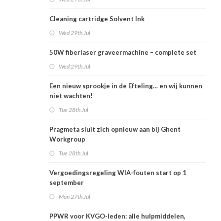
Cleaning cartridge Solvent Ink
Wed 29th Jul
50W fiberlaser graveermachine – complete set
Wed 29th Jul
Een nieuw sprookje in de Efteling… en wij kunnen
niet wachten!
Tue 28th Jul
Pragmeta sluit zich opnieuw aan bij Ghent
Workgroup
Tue 28th Jul
Vergoedingsregeling WIA-fouten start op 1
september
Mon 27th Jul
PPWR voor KVGO-leden: alle hulpmiddelen,