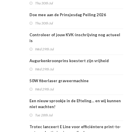
Thu 30th Jul
Doe mee aan de Prinsjesdag Peiling 2026
Thu 30th Jul
Controleer of jouw KVK-inschrijving nog actueel
is
Wed 29th Jul
Augurkenkroonprins koestert zijn vrijheid
Wed 29th Jul
50W fiberlaser graveermachine
Wed 29th Jul
Een nieuw sprookje in de Efteling… en wij kunnen
niet wachten!
Tue 28th Jul
Trotec lanceert E Line voor efficiëntere print-to-