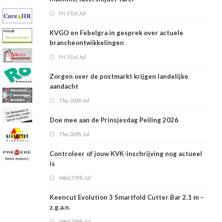
Fri 31st Jul
KVGO en Febelgra in gesprek over actuele
brancheontwikkelingen
Fri 31st Jul
Zorgen over de postmarkt krijgen landelijke
aandacht
Thu 30th Jul
Doe mee aan de Prinsjesdag Peiling 2026
Thu 30th Jul
Controleer of jouw KVK-inschrijving nog actueel
is
Wed 29th Jul
Keencut Evolution 3 Smartfold Cutter Bar 2.1 m –
z.g.a.n.
Wed 29th Jul