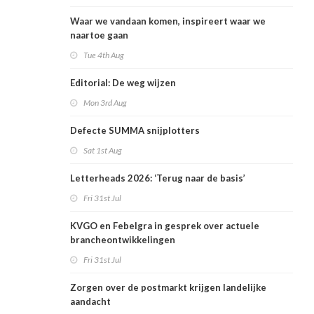
Waar we vandaan komen, inspireert waar we
naartoe gaan
Tue 4th Aug
Editorial: De weg wijzen
Mon 3rd Aug
Defecte SUMMA snijplotters
Sat 1st Aug
Letterheads 2026: ‘Terug naar de basis’
Fri 31st Jul
KVGO en Febelgra in gesprek over actuele
brancheontwikkelingen
Fri 31st Jul
Zorgen over de postmarkt krijgen landelijke
aandacht